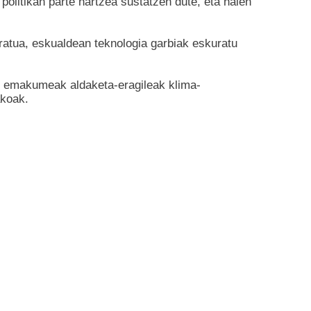
olitikan parte hartzea sustatzen dute, eta haien
ratua, eskualdean teknologia garbiak eskuratu
en emakumeak aldaketa-eragileak klima-
akoak.