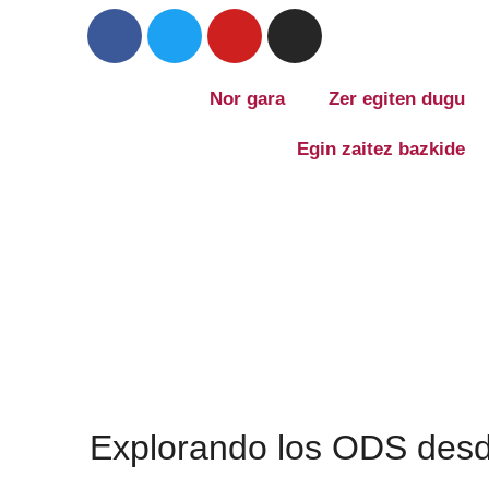
Nor gara
Zer egiten dugu
Egin zaitez bazkide
Explorando los ODS desd