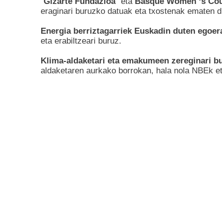
“
Gizarte Fundazioa
” eta
Basque Women ‘s Cou
eraginari buruzko datuak eta txostenak ematen di
Energia berriztagarriek Euskadin duten egoer
eta erabiltzeari buruz.
Klima-aldaketari eta emakumeen zereginari b
aldaketaren aurkako borrokan, hala nola NBEk et