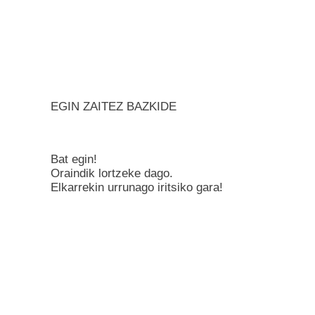
EGIN ZAITEZ BAZKIDE
Bat egin!
Oraindik lortzeke dago.
Elkarrekin urrunago iritsiko gara!
BAZKIDE IZAN NAHI DUT!