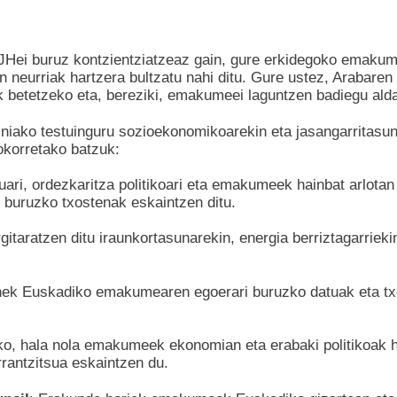
GJHei buruz kontzientziatzeaz gain, gure erkidegoko emak
en neurriak hartzera bultzatu nahi ditu. Gure ustez, Arabare
ek betetzeko eta, bereziki, emakumeei laguntzen badiegu ald
niako testuinguru sozioekonomikoarekin eta jasangarritasunar
okorretako batzuk:
uari, ordezkaritza politikoari eta emakumeek hainbat arlotan
 buruzko txostenak eskaintzen ditu.
rgitaratzen ditu iraunkortasunarekin, energia berriztagarri
ek Euskadiko emakumearen egoerari buruzko datuak eta txost
ko, hala nola emakumeek ekonomian eta erabaki politikoak h
rantzitsua eskaintzen du.