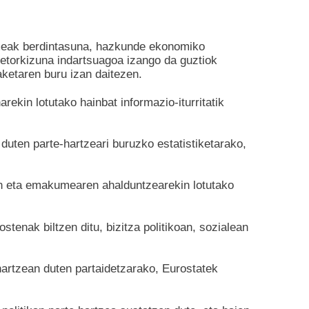
umeak berdintasuna, hazkunde ekonomiko
n etorkizuna indartsuagoa izango da guztiok
aketaren buru izan daitezen.
ekin lotutako hainbat informazio-iturritatik
 duten parte-hartzeari buruzko estatistiketarako,
ekin eta emakumearen ahalduntzearekin lotutako
enak biltzen ditu, bizitza politikoan, sozialean
artzean duten partaidetzarako, Eurostatek