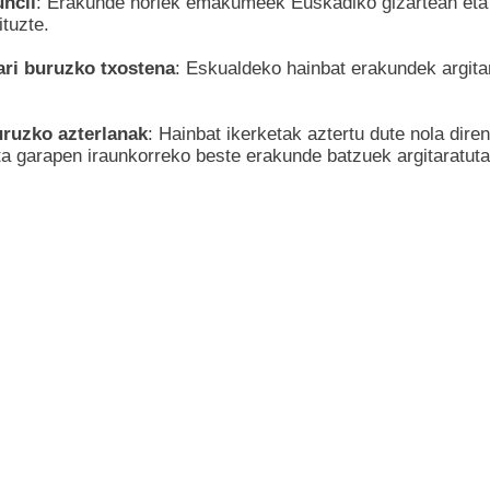
ncil
: Erakunde horiek emakumeek Euskadiko gizartean eta p
tuzte.
ari buruzko txostena
: Eskualdeko hainbat erakundek argita
uruzko azterlanak
: Hainbat ikerketak aztertu dute nola dir
a garapen iraunkorreko beste erakunde batzuek argitaratut