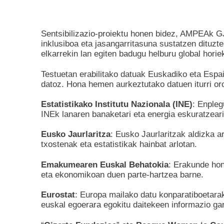
Sentsibilizazio-proiektu honen bidez, AMPEAk 
inklusiboa eta jasangarritasuna sustatzen dituzt
elkarrekin lan egiten badugu helburu global hori
Testuetan erabilitako datuak Euskadiko eta Espai
datoz. Hona hemen aurkeztutako datuen iturri or
Estatistikako Institutu Nazionala (INE)
: Enpleg
INEk lanaren banaketari eta energia eskuratzeari
Eusko Jaurlaritza
: Eusko Jaurlaritzak aldizka a
txostenak eta estatistikak hainbat arlotan.
Emakumearen Euskal Behatokia
: Erakunde hon
eta ekonomikoan duen parte-hartzea barne.
Eurostat
: Europa mailako datu konparatiboetara
euskal egoerara egokitu daitekeen informazio gar