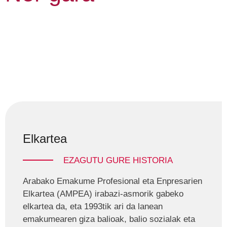
Elkartea
EZAGUTU GURE HISTORIA
Arabako Emakume Profesional eta Enpresarien
Elkartea (AMPEA) irabazi-asmorik gabeko
elkartea da, eta 1993tik ari da lanean
emakumearen giza balioak, balio sozialak eta