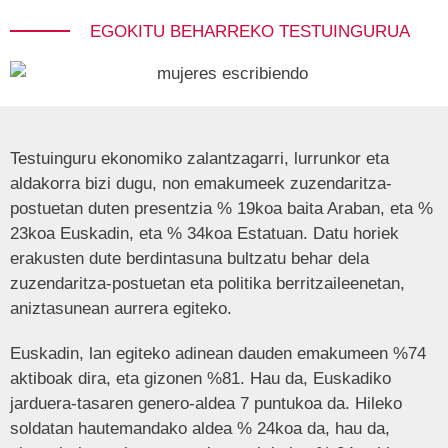
EGOKITU BEHARREKO TESTUINGURUA
Testuinguru ekonomiko zalantzagarri, lurrunkor eta
aldakorra bizi dugu, non emakumeek zuzendaritza-
postuetan duten presentzia % 19koa baita Araban, eta %
23koa Euskadin, eta % 34koa Estatuan. Datu horiek
erakusten dute berdintasuna bultzatu behar dela
zuzendaritza-postuetan eta politika berritzaileenetan,
aniztasunean aurrera egiteko.
Euskadin, lan egiteko adinean dauden emakumeen %74
aktiboak dira, eta gizonen %81. Hau da, Euskadiko
jarduera-tasaren genero-aldea 7 puntukoa da. Hileko
soldatan hautemandako aldea % 24koa da, hau da,