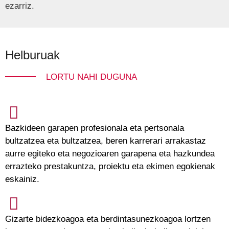
ezarriz.
Helburuak
LORTU NAHI DUGUNA
Bazkideen garapen profesionala eta pertsonala
bultzatzea eta bultzatzea, beren karrerari arrakastaz
aurre egiteko eta negozioaren garapena eta hazkundea
errazteko prestakuntza, proiektu eta ekimen egokienak
eskainiz.
Gizarte bidezkoagoa eta berdintasunezkoagoa lortzen