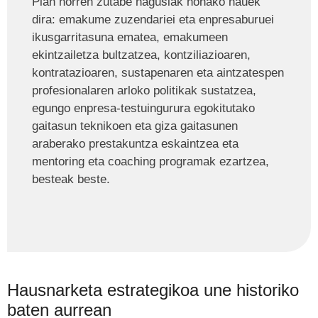
Plan horren zutabe nagusiak honako hauek
dira: emakume zuzendariei eta enpresaburuei
ikusgarritasuna ematea, emakumeen
ekintzailetza bultzatzea, kontziliazioaren,
kontratazioaren, sustapenaren eta aintzatespen
profesionalaren arloko politikak sustatzea,
egungo enpresa-testuingurura egokitutako
gaitasun teknikoen eta giza gaitasunen
araberako prestakuntza eskaintzea eta
mentoring eta coaching programak ezartzea,
besteak beste.
Hausnarketa estrategikoa une historiko
baten aurrean