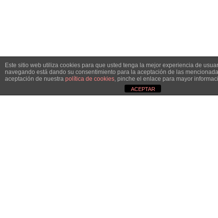
Este sitio web utiliza cookies para que usted tenga la mejor experiencia de usuar
navegando está dando su consentimiento para la aceptación de las mencionadas
aceptación de nuestra
política de cookies
, pinche el enlace para mayor informac
ACEPTAR