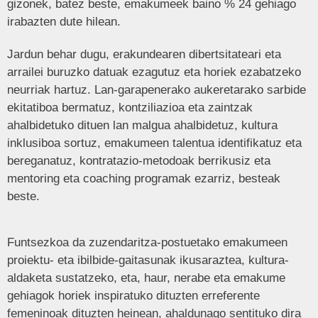
gizonek, batez beste, emakumeek baino % 24 gehiago
irabazten dute hilean.
Jardun behar dugu, erakundearen dibertsitateari eta
arrailei buruzko datuak ezagutuz eta horiek ezabatzeko
neurriak hartuz. Lan-garapenerako aukeretarako sarbide
ekitatiboa bermatuz, kontziliazioa eta zaintzak
ahalbidetuko dituen lan malgua ahalbidetuz, kultura
inklusiboa sortuz, emakumeen talentua identifikatuz eta
bereganatuz, kontratazio-metodoak berrikusiz eta
mentoring eta coaching programak ezarriz, besteak
beste.
Funtsezkoa da zuzendaritza-postuetako emakumeen
proiektu- eta ibilbide-gaitasunak ikusaraztea, kultura-
aldaketa sustatzeko, eta, haur, nerabe eta emakume
gehiagok horiek inspiratuko dituzten erreferente
femeninoak dituzten heinean, ahaldunago sentituko dira