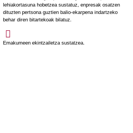
lehiakortasuna hobetzea sustatuz, enpresak osatzen
dituzten pertsona guztien balio-ekarpena indartzeko
behar diren bitartekoak bilatuz.
Emakumeen ekintzailetza sustatzea.