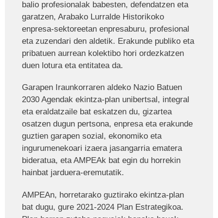
balio profesionalak babesten, defendatzen eta
garatzen, Arabako Lurralde Historikoko
enpresa-sektoreetan enpresaburu, profesional
eta zuzendari den aldetik. Erakunde publiko eta
pribatuen aurrean kolektibo hori ordezkatzen
duen lotura eta entitatea da.
Garapen Iraunkorraren aldeko Nazio Batuen
2030 Agendak ekintza-plan unibertsal, integral
eta eraldatzaile bat eskatzen du, gizartea
osatzen dugun pertsona, enpresa eta erakunde
guztien garapen sozial, ekonomiko eta
ingurumenekoari izaera jasangarria ematera
bideratua, eta AMPEAk bat egin du horrekin
hainbat jarduera-eremutatik.
AMPEAn, horretarako guztirako ekintza-plan
bat dugu, gure 2021-2024 Plan Estrategikoa.