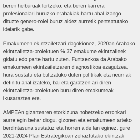
beren helburuak lortzeko, eta beren karrera
profesionalari buruzko erabakiak hartu ahal izango
dituzte genero-rolei buruz aldez aurretik pentsatutako
ideiarik gabe.
Emakumeen ekintzailetzari dagokionez, 2020an Arabako
ekintzailetza-proiektuen % 37 emakume ekintzaileek
gidatu edo parte hartu zuten. Funtsezkoa da Arabako
emakumeen ekintzailetzaren diagnostikoa ezagutzea,
hura sustatu eta bultzatuko duten politikak eta neurriak
definitu ahal izateko, bai eta garatzen ari diren
ekintzailetza-proiektuen buru diren emakumeak
ikusaraztea ere.
AMPEAn gizartearen etorkizuna hobetzeko erronkari
aurre egin behar diogu, gizonen eta emakumeen arteko
berdintasuna sustatuz eta horren alde lan eginez, gure
2021-2024 Plan Estrategikoan zehaztutako ekintzak