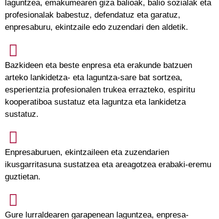
laguntzea, emakumearen giza balioak, balio sozialak eta
profesionalak babestuz, defendatuz eta garatuz,
enpresaburu, ekintzaile edo zuzendari den aldetik.
Bazkideen eta beste enpresa eta erakunde batzuen
arteko lankidetza- eta laguntza-sare bat sortzea,
esperientzia profesionalen trukea errazteko, espiritu
kooperatiboa sustatuz eta laguntza eta lankidetza
sustatuz.
Enpresaburuen, ekintzaileen eta zuzendarien
ikusgarritasuna sustatzea eta areagotzea erabaki-eremu
guztietan.
Gure lurraldearen garapenean laguntzea, enpresa-