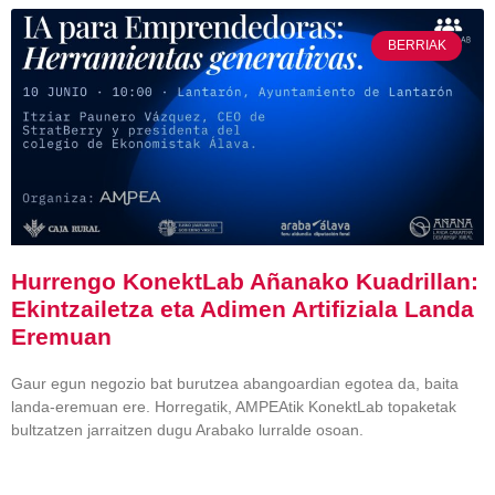
BERRIAK
Hurrengo KonektLab Añanako Kuadrillan:
Ekintzailetza eta Adimen Artifiziala Landa
Eremuan
Gaur egun negozio bat burutzea abangoardian egotea da, baita
landa-eremuan ere. Horregatik, AMPEAtik KonektLab topaketak
bultzatzen jarraitzen dugu Arabako lurralde osoan.