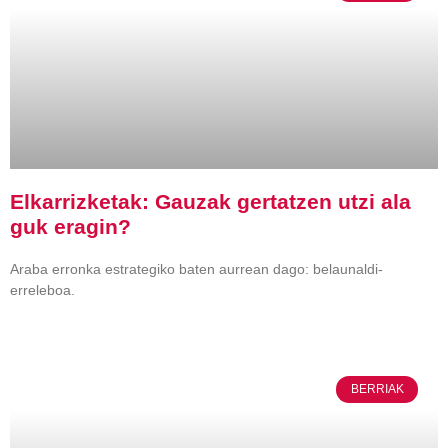
Elkarrizketak: Gauzak gertatzen utzi ala
guk eragin?
Araba erronka estrategiko baten aurrean dago: belaunaldi-
erreleboa.
BERRIAK