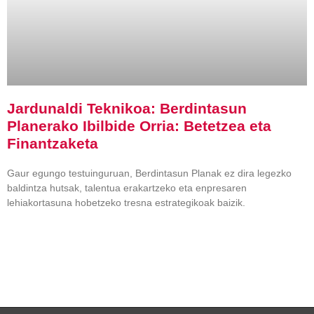
Jardunaldi Teknikoa: Berdintasun
Planerako Ibilbide Orria: Betetzea eta
Finantzaketa
Gaur egungo testuinguruan, Berdintasun Planak ez dira legezko
baldintza hutsak, talentua erakartzeko eta enpresaren
lehiakortasuna hobetzeko tresna estrategikoak baizik.