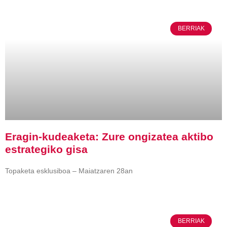
BERRIAK
Eragin-kudeaketa: Zure ongizatea aktibo
estrategiko gisa
Topaketa esklusiboa – Maiatzaren 28an
BERRIAK