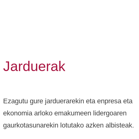
Jarduerak
Ezagutu gure jarduerarekin eta enpresa eta
ekonomia arloko emakumeen lidergoaren
gaurkotasunarekin lotutako azken albisteak.