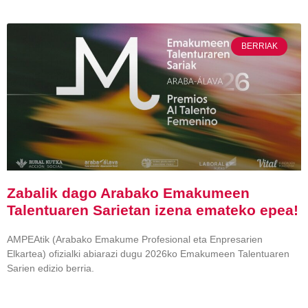
BERRIAK
Zabalik dago Arabako Emakumeen
Talentuaren Sarietan izena emateko epea!
AMPEAtik (Arabako Emakume Profesional eta Enpresarien
Elkartea) ofizialki abiarazi dugu 2026ko Emakumeen Talentuaren
Sarien edizio berria.