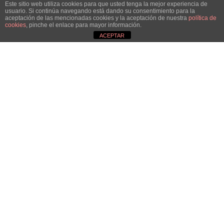
Este sitio web utiliza cookies para que usted tenga la mejor experiencia de
usuario. Si continúa navegando está dando su consentimiento para la
aceptación de las mencionadas cookies y la aceptación de nuestra
política de
cookies
, pinche el enlace para mayor información.
ACEPTAR