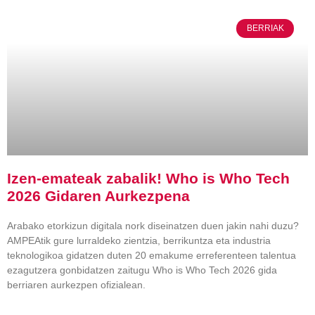
BERRIAK
Izen-emateak zabalik! Who is Who Tech
2026 Gidaren Aurkezpena
Arabako etorkizun digitala nork diseinatzen duen jakin nahi duzu?
AMPEAtik gure lurraldeko zientzia, berrikuntza eta industria
teknologikoa gidatzen duten 20 emakume erreferenteen talentua
ezagutzera gonbidatzen zaitugu Who is Who Tech 2026 gida
berriaren aurkezpen ofizialean.