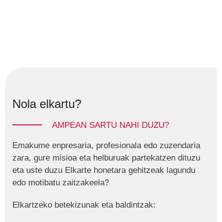
Nola elkartu?
AMPEAN SARTU NAHI DUZU?
Emakume enpresaria, profesionala edo zuzendaria
zara, gure misioa eta helburuak partekatzen dituzu
eta uste duzu Elkarte honetara gehitzeak lagundu
edo motibatu zaitzakeela?
Elkartzeko betekizunak eta baldintzak: