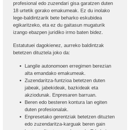
profesional edo zuzendari gisa garatzen duten
18 urtetik gorako emakumeak. Ez du inolako
lege-baldintzarik bete beharko eskubidea
egikaritzeko, eta ez du gaitasun mugaturik
izango ebazpen juridiko irmo baten bidez.
Estatutuei dagokienez, aurreko baldintzak
betetzen dituztela joko da:
Langile autonomoen erregimen berezian
alta emandako emakumeak.
Zuzendaritza-funtzioa betetzen duten
jabeak, jabekideak, bazkideak eta
akziodunak. Enpresaren barruan.
Beren edo besteren kontura lan egiten
duten profesionalak.
Enpresetako gerentziak betetzen dituzten
edo zuzendaritza-karguak beren gain