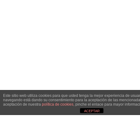
Este sitio web utiliza cookies para que usted tenga la mejor experiencia de usuar
navegando está dando su consentimiento para la aceptación de las mencionadas
aceptación de nuestra
política de cookies
, pinche el enlace para mayor informac
ACEPTAR