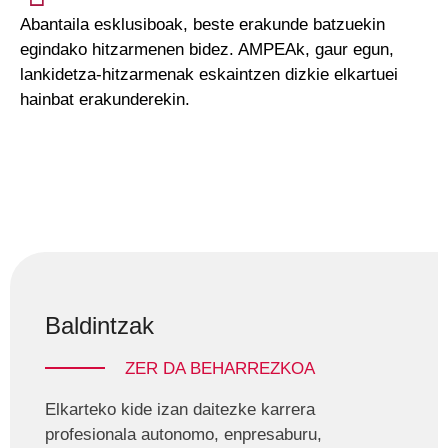
Abantaila esklusiboak, beste erakunde batzuekin
egindako hitzarmenen bidez. AMPEAk, gaur egun,
lankidetza-hitzarmenak eskaintzen dizkie elkartuei
hainbat erakunderekin.
Baldintzak
ZER DA BEHARREZKOA
Elkarteko kide izan daitezke karrera
profesionala autonomo, enpresaburu,