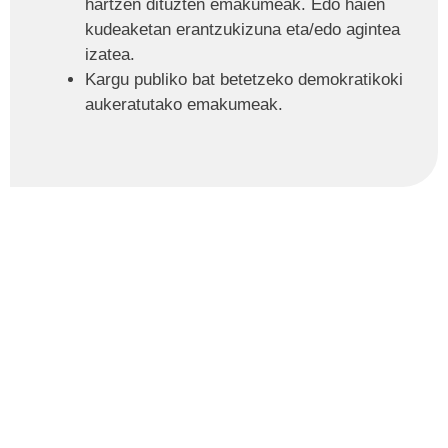
hartzen dituzten emakumeak. Edo haien
kudeaketan erantzukizuna eta/edo agintea
izatea.
Kargu publiko bat betetzeko demokratikoki
aukeratutako emakumeak.