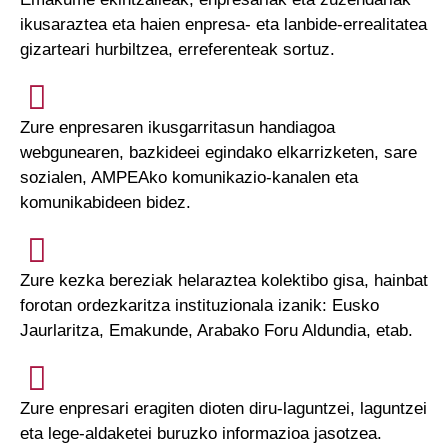
ikusaraztea eta haien enpresa- eta lanbide-errealitatea
gizarteari hurbiltzea, erreferenteak sortuz.
Zure enpresaren ikusgarritasun handiagoa
webgunearen, bazkideei egindako elkarrizketen, sare
sozialen, AMPEAko komunikazio-kanalen eta
komunikabideen bidez.
Zure kezka bereziak helaraztea kolektibo gisa, hainbat
forotan ordezkaritza instituzionala izanik: Eusko
Jaurlaritza, Emakunde, Arabako Foru Aldundia, etab.
Zure enpresari eragiten dioten diru-laguntzei, laguntzei
eta lege-aldaketei buruzko informazioa jasotzea.