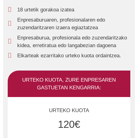
18 urtetik gorakoa izatea
Enpresaburuaren, profesionalaren edo
zuzendaritzaren izaera egiaztatzea
Enpresaburua, profesionala edo zuzendaritzako
kidea, erretiratua edo langabezian dagoena
Elkarteak ezarritako urteko kuota ordaintzea.
URTEKO KUOTA, ZURE ENPRESAREN
GASTUETAN KENGARRIA:
URTEKO KUOTA
120€