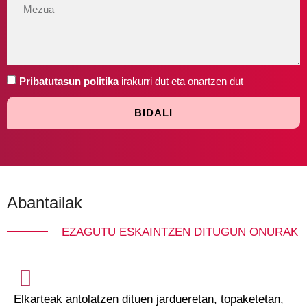
Pribatutasun politika
irakurri dut eta onartzen dut
BIDALI
Abantailak
EZAGUTU ESKAINTZEN DITUGUN ONURAK
Elkarteak antolatzen dituen jardueretan, topaketetan,