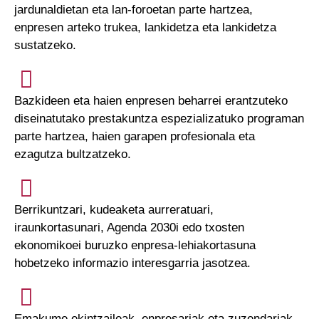
jardunaldietan eta lan-foroetan parte hartzea,
enpresen arteko trukea, lankidetza eta lankidetza
sustatzeko.
Bazkideen eta haien enpresen beharrei erantzuteko
diseinatutako prestakuntza espezializatuko programan
parte hartzea, haien garapen profesionala eta
ezagutza bultzatzeko.
Berrikuntzari, kudeaketa aurreratuari,
iraunkortasunari, Agenda 2030i edo txosten
ekonomikoei buruzko enpresa-lehiakortasuna
hobetzeko informazio interesgarria jasotzea.
Emakume ekintzaileak, enpresariak eta zuzendariak