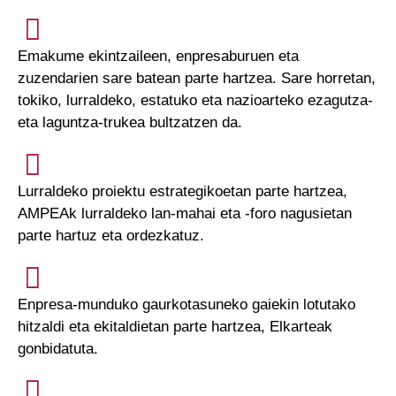
Emakume ekintzaileen, enpresaburuen eta
zuzendarien sare batean parte hartzea. Sare horretan,
tokiko, lurraldeko, estatuko eta nazioarteko ezagutza-
eta laguntza-trukea bultzatzen da.
Lurraldeko proiektu estrategikoetan parte hartzea,
AMPEAk lurraldeko lan-mahai eta -foro nagusietan
parte hartuz eta ordezkatuz.
Enpresa-munduko gaurkotasuneko gaiekin lotutako
hitzaldi eta ekitaldietan parte hartzea, Elkarteak
gonbidatuta.