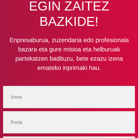
EGIN ZAITEZ
BAZKIDE!
Enpresaburua, zuzendaria edo profesionala
bazara eta gure misioa eta helburuak
partekatzen badituzu, bete ezazu izena
emateko inprimaki hau.