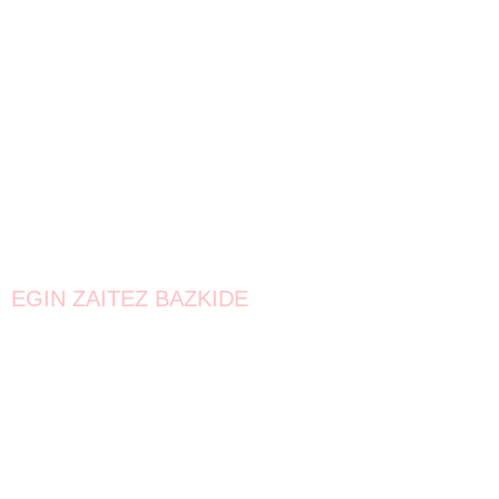
EGIN ZAITEZ BAZKIDE
Bat egin!
Oraindik lortzeke dago.
Elkarrekin urrunago iritsiko gara!