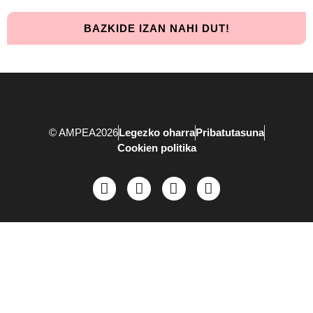
BAZKIDE IZAN NAHI DUT!
© AMPEA2026
Legezko oharra
Pribatutasuna
Cookien politika