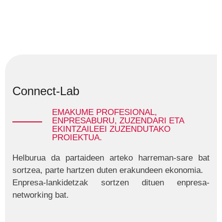
Connect-Lab
EMAKUME PROFESIONAL,
ENPRESABURU, ZUZENDARI ETA
EKINTZAILEEI ZUZENDUTAKO
PROIEKTUA.
Helburua da partaideen arteko harreman-sare bat
sortzea, parte hartzen duten erakundeen ekonomia.
Enpresa-lankidetzak sortzen dituen enpresa-
networking bat.