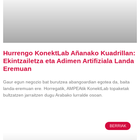
Hurrengo KonektLab Añanako Kuadrillan:
Ekintzailetza eta Adimen Artifiziala Landa
Eremuan
Gaur egun negozio bat burutzea abangoardian egotea da, baita
landa-eremuan ere. Horregatik, AMPEAtik KonektLab topaketak
bultzatzen jarraitzen dugu Arabako lurralde osoan.
BERRIAK