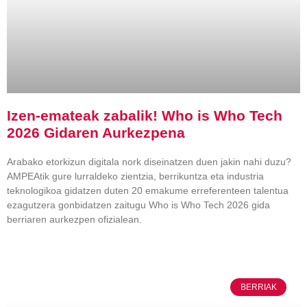
Izen-emateak zabalik! Who is Who Tech
2026 Gidaren Aurkezpena
Arabako etorkizun digitala nork diseinatzen duen jakin nahi duzu?
AMPEAtik gure lurraldeko zientzia, berrikuntza eta industria
teknologikoa gidatzen duten 20 emakume erreferenteen talentua
ezagutzera gonbidatzen zaitugu Who is Who Tech 2026 gida
berriaren aurkezpen ofizialean.
BERRIAK