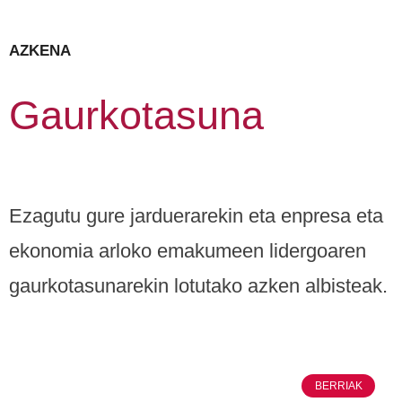
AZKENA
Gaurkotasuna
Ezagutu gure jarduerarekin eta enpresa eta
ekonomia arloko emakumeen lidergoaren
gaurkotasunarekin lotutako azken albisteak.
BERRIAK