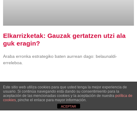
Elkarrizketak: Gauzak gertatzen utzi ala
guk eragin?
Araba erronka estrategiko baten aurrean dago: belaunaldi-
erreleboa.
Este sitio web utiliza cookies para que usted tenga la mejor experiencia de
usuario. Si continúa navegando está dando su consentimiento para la
BERRIAK
aceptación de las mencionadas cookies y la aceptación de nuestra
política de
cookies
, pinche el enlace para mayor información.
ACEPTAR