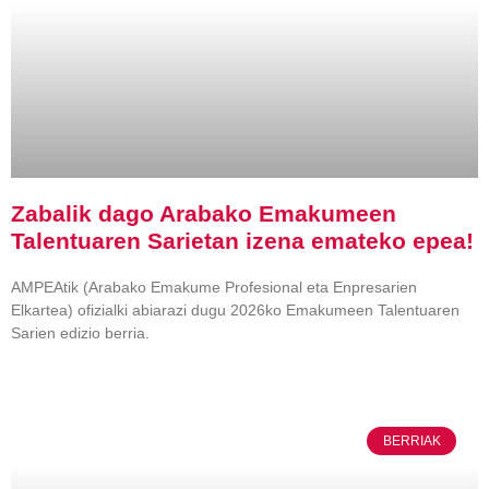
Zabalik dago Arabako Emakumeen
Talentuaren Sarietan izena emateko epea!
AMPEAtik (Arabako Emakume Profesional eta Enpresarien
Elkartea) ofizialki abiarazi dugu 2026ko Emakumeen Talentuaren
Sarien edizio berria.
BERRIAK