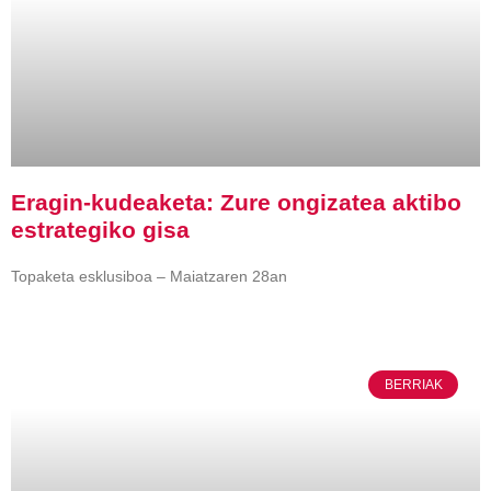
Eragin-kudeaketa: Zure ongizatea aktibo
estrategiko gisa
Topaketa esklusiboa – Maiatzaren 28an
BERRIAK