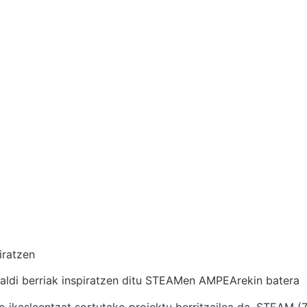
iratzen
aunaldi berriak inspiratzen ditu STEAMen AMPEArekin batera
asleentzat sortutako proiektu berritzailea da, STEAM (Zie