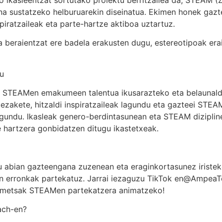
na sustatzeko helburuarekin diseinatua. Ekimen honek gaz
piratzaileak eta parte-hartze aktiboa uztartuz.
raientzat ere badela erakusten dugu, estereotipoak erait
u
 STEAMen emakumeen talentua ikusarazteko eta belaunaldi
ezakete, hitzaldi inspiratzaileak lagundu eta gazteei STEAM
agundu. Ikasleak genero-berdintasunean eta STEAM dizipli
e hartzera gonbidatzen ditugu ikastetxeak.
du abian gazteengana zuzenean eta eraginkortasunez irist
 erronkak partekatuz. Jarrai iezaguzu TikTok en@AmpeaT
a ametsak STEAMen partekatzera animatzeko!
ach-en?