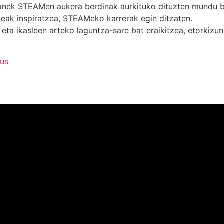
ek STEAMen aukera berdinak aurkituko dituzten mundu bat
teak inspiratzea, STEAMeko karrerak egin ditzaten.
 eta ikasleen arteko laguntza-sare bat eraikitzea, etorkizu
us