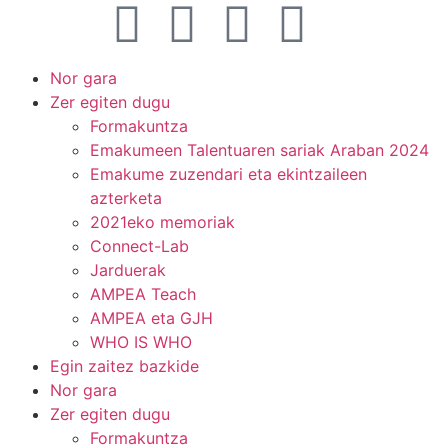
Nor gara
Zer egiten dugu
Formakuntza
Emakumeen Talentuaren sariak Araban 2024
Emakume zuzendari eta ekintzaileen
azterketa
2021eko memoriak
Connect-Lab
Jarduerak
AMPEA Teach
AMPEA eta GJH
WHO IS WHO
Egin zaitez bazkide
Nor gara
Zer egiten dugu
Formakuntza