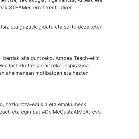
teak STEAMen erreferente diren
siz eta guztiek gidatu eta sortu dezaketen
 berriak ahalduntzeko. Ampea_Teach-ekin
en lasterketak jarraitzeko inspirazioa
nen ahalmenean motibatzen eta hezten
eko, hezkuntza-edukia eta emakumeek
each eta egin bat #DelMeGustaAlMeAtrevo