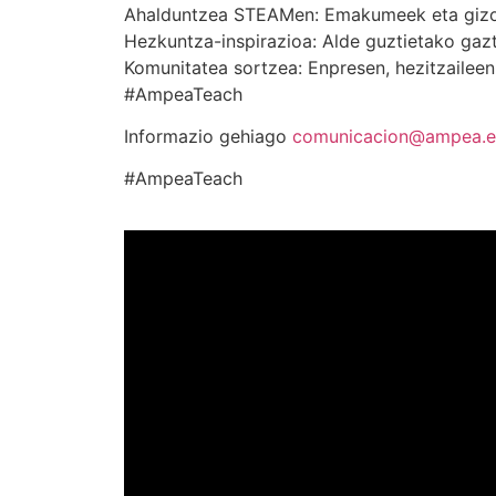
Ahalduntzea STEAMen: Emakumeek eta gizon
Hezkuntza-inspirazioa: Alde guztietako gaz
Komunitatea sortzea: Enpresen, hezitzaileen
#AmpeaTeach
Informazio gehiago
comunicacion@ampea.e
#AmpeaTeach