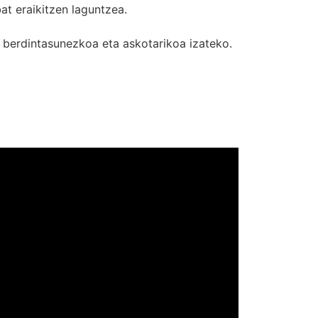
 eraikitzen laguntzea.
n berdintasunezkoa eta askotarikoa izateko.