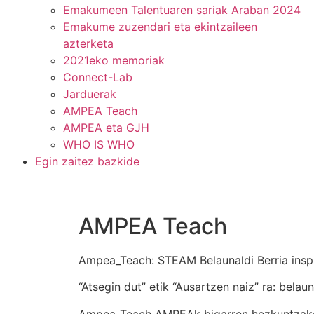
Emakumeen Talentuaren sariak Araban 2024
Emakume zuzendari eta ekintzaileen
azterketa
2021eko memoriak
Connect-Lab
Jarduerak
AMPEA Teach
AMPEA eta GJH
WHO IS WHO
Egin zaitez bazkide
AMPEA Teach
Ampea_Teach: STEAM Belaunaldi Berria insp
“Atsegin dut” etik “Ausartzen naiz” ra: bel
Ampea_Teach AMPEAk bigarren hezkuntzako ik