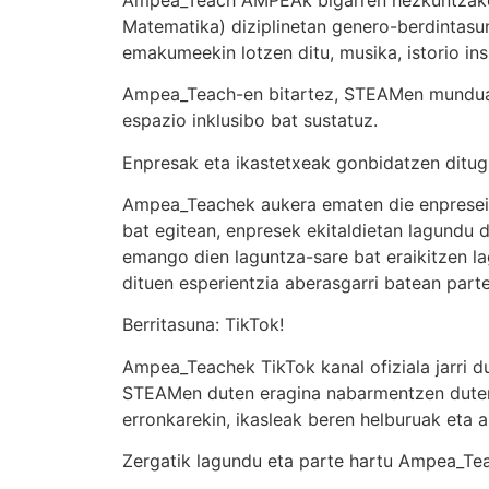
Matematika) diziplinetan genero-berdintasu
emakumeekin lotzen ditu, musika, istorio ins
Ampea_Teach-en bitartez, STEAMen mundua be
espazio inklusibo bat sustatuz.
Enpresak eta ikastetxeak gonbidatzen ditug
Ampea_Teachek aukera ematen die enpresei
bat egitean, enpresek ekitaldietan lagundu d
emango dien laguntza-sare bat eraikitzen l
dituen esperientzia aberasgarri batean part
Berritasuna: TikTok!
Ampea_Teachek TikTok kanal ofiziala jarri 
STEAMen duten eragina nabarmentzen duten
erronkarekin, ikasleak beren helburuak et
Zergatik lagundu eta parte hartu Ampea_Te