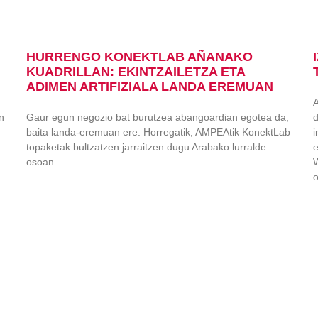
HURRENGO KONEKTLAB AÑANAKO
KUADRILLAN: EKINTZAILETZA ETA
ADIMEN ARTIFIZIALA LANDA EREMUAN
A
n
Gaur egun negozio bat burutzea abangoardian egotea da,
d
baita landa-eremuan ere. Horregatik, AMPEAtik KonektLab
i
topaketak bultzatzen jarraitzen dugu Arabako lurralde
e
osoan.
W
o