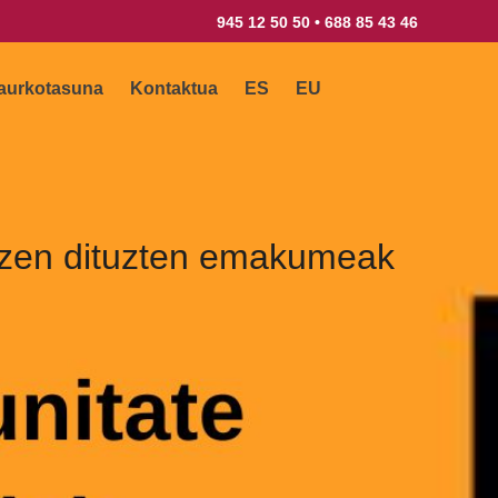
945 12 50 50 • 688 85 43 46
aurkotasuna
Kontaktua
ES
EU
itzen dituzten emakumeak