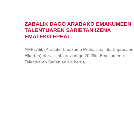
ZABALIK DAGO ARABAKO EMAKUMEEN
TALENTUAREN SARIETAN IZENA
EMATEKO EPEA!
AMPEAtik (Arabako Emakume Profesional eta Enpresarie
Elkartea) ofizialki abiarazi dugu 2026ko Emakumeen
Talentuaren Sarien edizio berria.