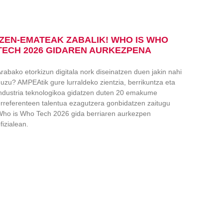
IZEN-EMATEAK ZABALIK! WHO IS WHO
TECH 2026 GIDAREN AURKEZPENA
rabako etorkizun digitala nork diseinatzen duen jakin nahi
uzu? AMPEAtik gure lurraldeko zientzia, berrikuntza eta
ndustria teknologikoa gidatzen duten 20 emakume
rreferenteen talentua ezagutzera gonbidatzen zaitugu
ho is Who Tech 2026 gida berriaren aurkezpen
fizialean.