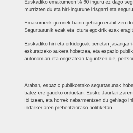
Euskadiko emakumeen % 60 inguru ez dago segur
murrizten du eta hiri-ingurune irisgarri eta seg
Emakumeek gizonek baino gehiago erabiltzen dute
Segurtasunik ezak eta lotura egokirik ezak erag
Euskadiko hiri eta erkidegoak benetan jasangarr
eskuratzeko aukera hobetzea, eta espazio publ
autonomiari eta ongizateari laguntzen die, perts
Araban, espazio publikoetako segurtasunak hobe
batez ere gaueko orduetan. Eusko Jaurlaritzare
ibiltzean, eta horrek nabarmentzen du gehiago inb
indarkeriaren prebentziorako politiketan.