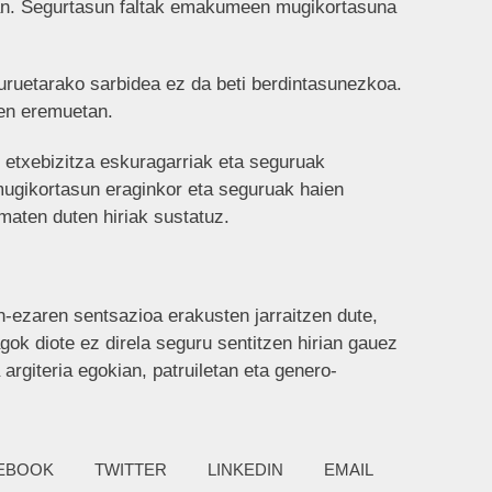
an. Segurtasun faltak emakumeen mugikortasuna
uruetarako sarbidea ez da beti berdintasunezkoa.
ren eremuetan.
 etxebizitza eskuragarriak eta seguruak
ugikortasun eraginkor eta seguruak haien
maten duten hiriak sustatuz.
ezaren sentsazioa erakusten jarraitzen dute,
k diote ez direla seguru sentitzen hirian gauez
argiteria egokian, patruiletan eta genero-
EBOOK
TWITTER
LINKEDIN
EMAIL