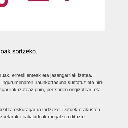
goak sortzeko.
ak, erresilienteak eta jasangarriak izatea.
, ingurumenaren iraunkortasuna sustatuz eta hiri-
garriak izateaz gain, pertsonen ongizateari eta
izitza eskuragarria lortzeko. Datuek erakusten
tzuetarako baliabideak mugatzen dituzte.