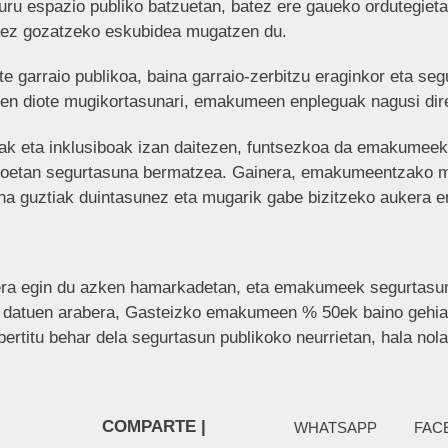
u espazio publiko batzuetan, batez ere gaueko ordutegiet
uruez gozatzeko eskubidea mugatzen du.
 garraio publikoa, baina garraio-zerbitzu eraginkor eta seg
iten diote mugikortasunari, emakumeen enpleguak nagusi di
iak eta inklusiboak izan daitezen, funtsezkoa da emakumeek
ikoetan segurtasuna bermatzea. Gainera, emakumeentzako m
ona guztiak duintasunez eta mugarik gabe bizitzeko aukera e
ra egin du azken hamarkadetan, eta emakumeek segurtasun-
n datuen arabera, Gasteizko emakumeen % 50ek baino gehiago
ertitu behar dela segurtasun publikoko neurrietan, hala nola 
COMPARTE |
WHATSAPP
FAC