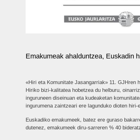
Emakumeak ahalduntzea, Euskadin hiri
«Hiri eta Komunitate Jasangarriak» 11. GJHren he
Hiriko bizi-kalitatea hobetzea du helburu, oinar
inguruneen diseinuan eta kudeaketan komunitatear
ingurumena zaintzeari ere lagunduko dioten hiri
Euskadiko emakumeek, batez ere guraso bakarreko
dutenez, emakumeek diru-sarreren % 40 bideratze