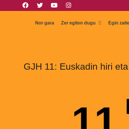
Nor gara
Zer egiten dugu
Egin zait
GJH 11: Euskadin hiri et