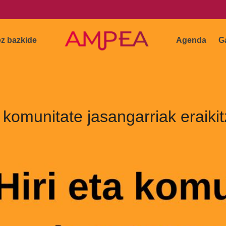
ez bazkide
Agenda
G
a komunitate jasangarriak eraik