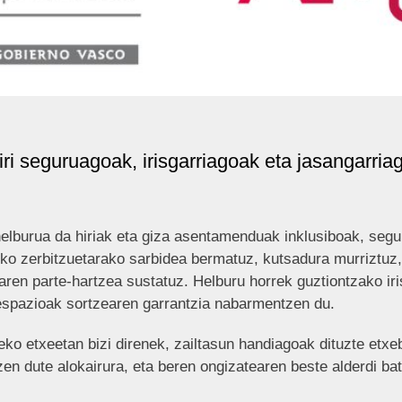
 seguruagoak, irisgarriagoak eta jasangarria
lburua da hiriak eta giza asentamenduak inklusiboak, seguru
rizko zerbitzuetarako sarbidea bermatuz, kutsadura murriztuz
en parte-hartzea sustatuz. Helburu horrek guztiontzako iris
-espazioak sortzearen garrantzia nabarmentzen du.
 etxeetan bizi direnek, zailtasun handiagoak dituzte etxeb
n dute alokairura, eta beren ongizatearen beste alderdi ba