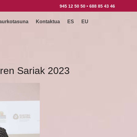
945 12 50 50 • 688 85 43 46
aurkotasuna
Kontaktua
ES
EU
ren Sariak 2023