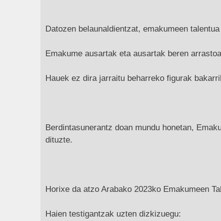
Datozen belaunaldientzat, emakumeen talentua e
Emakume ausartak eta ausartak beren arrastoa uz
Hauek ez dira jarraitu beharreko figurak bakarri
Berdintasunerantz doan mundu honetan, Emakume
dituzte.
Horixe da atzo Arabako 2023ko Emakumeen Tal
Haien testigantzak uzten dizkizuegu: