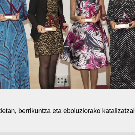
tan, berrikuntza eta eboluziorako katalizatzai