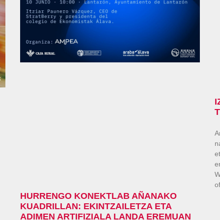
A
n
e
e
W
o
HURRENGO KONEKTLAB AÑANAKO
KUADRILLAN: EKINTZAILETZA ETA
ADIMEN ARTIFIZIALA LANDA EREMUAN