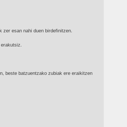
 zer esan nahi duen birdefinitzen.
 erakutsiz.
, beste batzuentzako zubiak ere eraikitzen