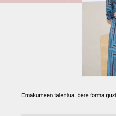
Emakumeen talentua, bere forma guztie