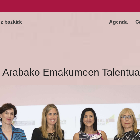
ez bazkide
Agenda
G
. Arabako Emakumeen Talentua