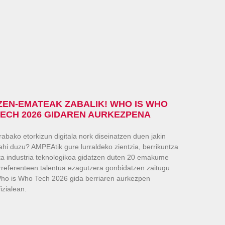
IZEN-EMATEAK ZABALIK! WHO IS WHO
TECH 2026 GIDAREN AURKEZPENA
rabako etorkizun digitala nork diseinatzen duen jakin
ahi duzu? AMPEAtik gure lurraldeko zientzia, berrikuntza
ta industria teknologikoa gidatzen duten 20 emakume
rreferenteen talentua ezagutzera gonbidatzen zaitugu
ho is Who Tech 2026 gida berriaren aurkezpen
fizialean.