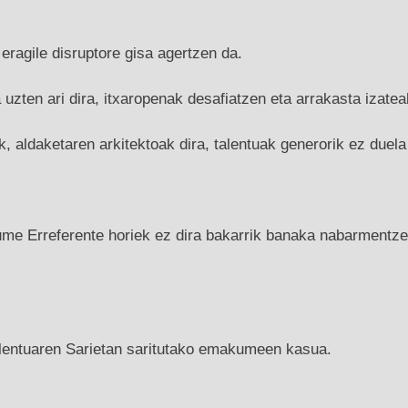
ragile disruptore gisa agertzen da.
ten ari dira, itxaropenak desafiatzen eta arrakasta izateak
k, aldaketaren arkitektoak dira, talentuak generorik ez duela
 Erreferente horiek ez dira bakarrik banaka nabarmentzen
entuaren Sarietan saritutako emakumeen kasua.