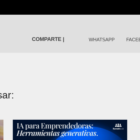
COMPARTE |
WHATSAPP
FACE
sar: