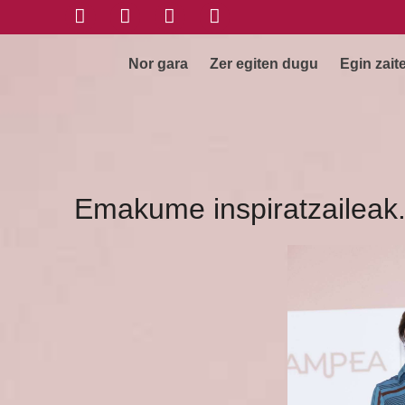
Nor gara
Zer egiten dugu
Egin zait
Emakume inspiratzaileak