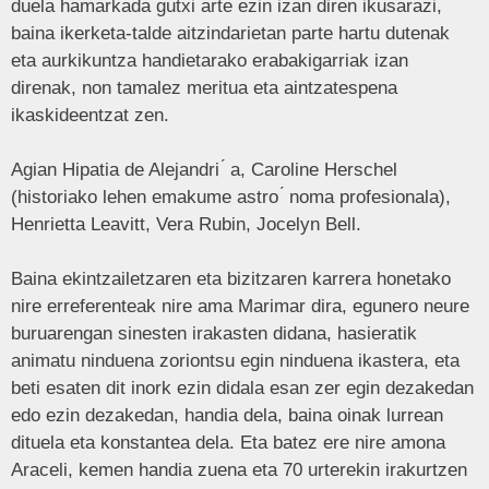
duela hamarkada gutxi arte ezin izan diren ikusarazi,
baina ikerketa-talde aitzindarietan parte hartu dutenak
eta aurkikuntza handietarako erabakigarriak izan
direnak, non tamalez meritua eta aintzatespena
ikaskideentzat zen.
Agian Hipatia de Alejandri ́ a, Caroline Herschel
(historiako lehen emakume astro ́ noma profesionala),
Henrietta Leavitt, Vera Rubin, Jocelyn Bell.
Baina ekintzailetzaren eta bizitzaren karrera honetako
nire erreferenteak nire ama Marimar dira, egunero neure
buruarengan sinesten irakasten didana, hasieratik
animatu ninduena zoriontsu egin ninduena ikastera, eta
beti esaten dit inork ezin didala esan zer egin dezakedan
edo ezin dezakedan, handia dela, baina oinak lurrean
dituela eta konstantea dela. Eta batez ere nire amona
Araceli, kemen handia zuena eta 70 urterekin irakurtzen