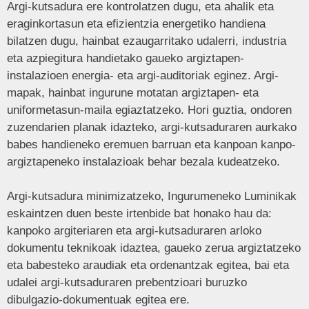
Argi-kutsadura ere kontrolatzen dugu, eta ahalik eta
eraginkortasun eta efizientzia energetiko handiena
bilatzen dugu, hainbat ezaugarritako udalerri, industria
eta azpiegitura handietako gaueko argiztapen-
instalazioen energia- eta argi-auditoriak eginez. Argi-
mapak, hainbat ingurune motatan argiztapen- eta
uniformetasun-maila egiaztatzeko. Hori guztia, ondoren
zuzendarien planak idazteko, argi-kutsaduraren aurkako
babes handieneko eremuen barruan eta kanpoan kanpo-
argiztapeneko instalazioak behar bezala kudeatzeko.
Argi-kutsadura minimizatzeko, Ingurumeneko Luminikak
eskaintzen duen beste irtenbide bat honako hau da:
kanpoko argiteriaren eta argi-kutsaduraren arloko
dokumentu teknikoak idaztea, gaueko zerua argiztatzeko
eta babesteko araudiak eta ordenantzak egitea, bai eta
udalei argi-kutsaduraren prebentzioari buruzko
dibulgazio-dokumentuak egitea ere.