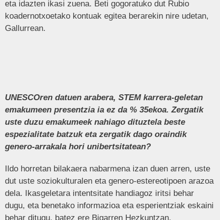
eta idazten ikasi zuena. Beti gogoratuko dut Rubio
koadernotxoetako kontuak egitea berarekin nire udetan,
Gallurrean.
UNESCOren datuen arabera, STEM karrera-geletan
emakumeen presentzia ia ez da % 35ekoa. Zergatik
uste duzu emakumeek nahiago dituztela beste
espezialitate batzuk eta zergatik dago oraindik
genero-arrakala hori unibertsitatean?
Ildo horretan bilakaera nabarmena izan duen arren, uste
dut uste soziokulturalen eta genero-estereotipoen arazoa
dela. Ikasgeletara intentsitate handiagoz iritsi behar
dugu, eta benetako informazioa eta esperientziak eskaini
behar ditugu, batez ere Bigarren Hezkuntzan.