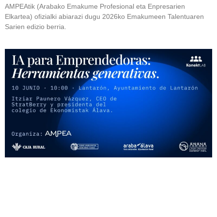
AMPEAtik (Arabako Emakume Profesional eta Enpresarien
Elkartea) ofizialki abiarazi dugu 2026ko Emakumeen Talentuaren
Sarien edizio berria.