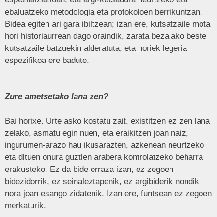
ebaluatzeko metodologia eta protokoloen berrikuntzan.
Bidea egiten ari gara ibiltzean; izan ere, kutsatzaile mota
hori historiaurrean dago oraindik, zarata bezalako beste
kutsatzaile batzuekin alderatuta, eta horiek legeria
espezifikoa ere badute.
Zure ametsetako lana zen?
Bai horixe. Urte asko kostatu zait, existitzen ez zen lana
zelako, asmatu egin nuen, eta eraikitzen joan naiz,
ingurumen-arazo hau ikusarazten, azkenean neurtzeko
eta dituen onura guztien arabera kontrolatzeko beharra
erakusteko. Ez da bide erraza izan, ez zegoen
bidezidorrik, ez seinaleztapenik, ez argibiderik nondik
nora joan esango zidatenik. Izan ere, funtsean ez zegoen
merkaturik.