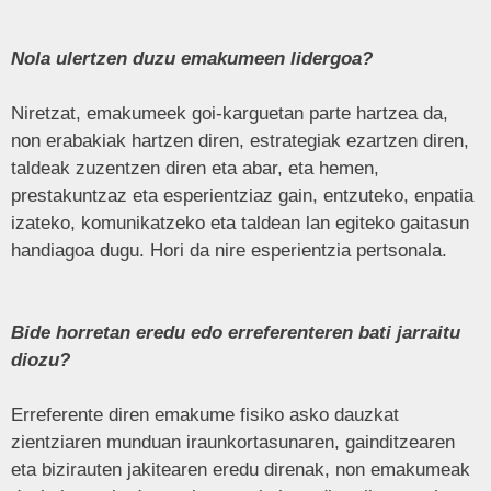
Nola ulertzen duzu emakumeen lidergoa?
Niretzat, emakumeek goi-karguetan parte hartzea da,
non erabakiak hartzen diren, estrategiak ezartzen diren,
taldeak zuzentzen diren eta abar, eta hemen,
prestakuntzaz eta esperientziaz gain, entzuteko, enpatia
izateko, komunikatzeko eta taldean lan egiteko gaitasun
handiagoa dugu. Hori da nire esperientzia pertsonala.
Bide horretan eredu edo erreferenteren bati jarraitu
diozu?
Erreferente diren emakume fisiko asko dauzkat
zientziaren munduan iraunkortasunaren, gainditzearen
eta bizirauten jakitearen eredu direnak, non emakumeak