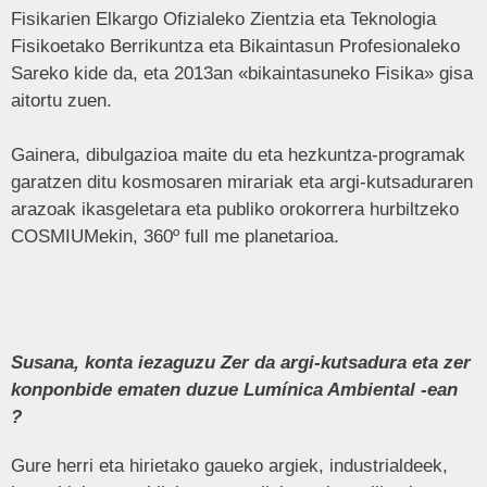
Fisikarien Elkargo Ofizialeko Zientzia eta Teknologia
Fisikoetako Berrikuntza eta Bikaintasun Profesionaleko
Sareko kide da, eta 2013an «bikaintasuneko Fisika» gisa
aitortu zuen.
Gainera, dibulgazioa maite du eta hezkuntza-programak
garatzen ditu kosmosaren mirariak eta argi-kutsaduraren
arazoak ikasgeletara eta publiko orokorrera hurbiltzeko
COSMIUMekin, 360º full me planetarioa.
Susana, konta iezaguzu Zer da argi-kutsadura eta zer
konponbide ematen duzue Lumínica Ambiental -ean
?
Gure herri eta hirietako gaueko argiek, industrialdeek,