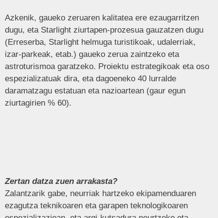
Azkenik, gaueko zeruaren kalitatea ere ezaugarritzen
dugu, eta Starlight ziurtapen-prozesua gauzatzen dugu
(Erreserba, Starlight helmuga turistikoak, udalerriak,
izar-parkeak, etab.) gaueko zerua zaintzeko eta
astroturismoa garatzeko. Proiektu estrategikoak eta oso
espezializatuak dira, eta dagoeneko 40 lurralde
daramatzagu estatuan eta nazioartean (gaur egun
ziurtagirien % 60).
Zertan datza zuen arrakasta?
Zalantzarik gabe, neurriak hartzeko ekipamenduaren
ezagutza teknikoaren eta garapen teknologikoaren
espezializazioan, eta argi-kutsadura neurtzeko eta