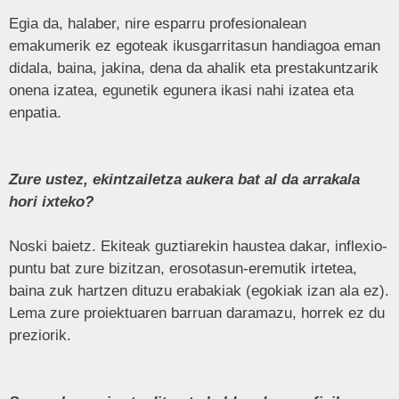
Egia da, halaber, nire esparru profesionalean
emakumerik ez egoteak ikusgarritasun handiagoa eman
didala, baina, jakina, dena da ahalik eta prestakuntzarik
onena izatea, egunetik egunera ikasi nahi izatea eta
enpatia.
Zure ustez, ekintzailetza aukera bat al da arrakala
hori ixteko?
Noski baietz. Ekiteak guztiarekin haustea dakar, inflexio-
puntu bat zure bizitzan, erosotasun-eremutik irtetea,
baina zuk hartzen dituzu erabakiak (egokiak izan ala ez).
Lema zure proiektuaren barruan daramazu, horrek ez du
preziorik.