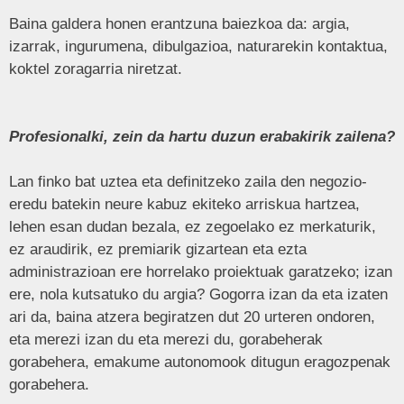
Baina galdera honen erantzuna baiezkoa da: argia,
izarrak, ingurumena, dibulgazioa, naturarekin kontaktua,
koktel zoragarria niretzat.
Profesionalki, zein da hartu duzun erabakirik zailena?
Lan finko bat uztea eta definitzeko zaila den negozio-
eredu batekin neure kabuz ekiteko arriskua hartzea,
lehen esan dudan bezala, ez zegoelako ez merkaturik,
ez araudirik, ez premiarik gizartean eta ezta
administrazioan ere horrelako proiektuak garatzeko; izan
ere, nola kutsatuko du argia? Gogorra izan da eta izaten
ari da, baina atzera begiratzen dut 20 urteren ondoren,
eta merezi izan du eta merezi du, gorabeherak
gorabehera, emakume autonomook ditugun eragozpenak
gorabehera.