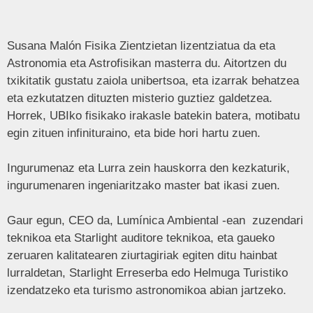
Susana Malón Fisika Zientzietan lizentziatua da eta
Astronomia eta Astrofisikan masterra du. Aitortzen du
txikitatik gustatu zaiola unibertsoa, eta izarrak behatzea
eta ezkutatzen dituzten misterio guztiez galdetzea.
Horrek, UBIko fisikako irakasle batekin batera, motibatu
egin zituen infinituraino, eta bide hori hartu zuen.
Ingurumenaz eta Lurra zein hauskorra den kezkaturik,
ingurumenaren ingeniaritzako master bat ikasi zuen.
Gaur egun, CEO da, Lumínica Ambiental -ean zuzendari
teknikoa eta Starlight auditore teknikoa, eta gaueko
zeruaren kalitatearen ziurtagiriak egiten ditu hainbat
lurraldetan, Starlight Erreserba edo Helmuga Turistiko
izendatzeko eta turismo astronomikoa abian jartzeko.