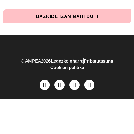
BAZKIDE IZAN NAHI DUT!
© AMPEA2026
Legezko oharra
Pribatutasuna
Cookien politika