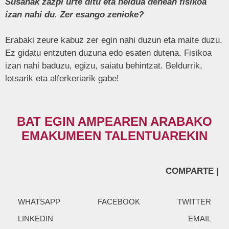
Susanak zazpi urte ditu eta heldua denean fisikoa
izan nahi du. Zer esango zenioke?
Erabaki zeure kabuz zer egin nahi duzun eta maite duzu.
Ez gidatu entzuten duzuna edo esaten dutena. Fisikoa
izan nahi baduzu, egizu, saiatu behintzat. Beldurrik,
lotsarik eta alferkeriarik gabe!
BAT EGIN AMPEAREN ARABAKO
EMAKUMEEN TALENTUAREKIN
COMPARTE |
WHATSAPP
FACEBOOK
TWITTER
LINKEDIN
EMAIL