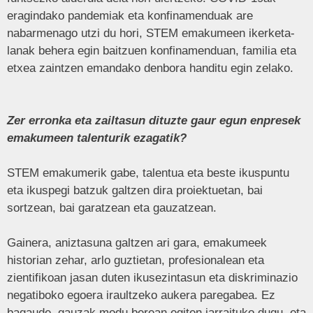
eragindako pandemiak eta konfinamenduak are
nabarmenago utzi du hori, STEM emakumeen ikerketa-
lanak behera egin baitzuen konfinamenduan, familia eta
etxea zaintzen emandako denbora handitu egin zelako.
Zer erronka eta zailtasun dituzte gaur egun enpresek
emakumeen talenturik ezagatik?
STEM emakumerik gabe, talentua eta beste ikuspuntu
eta ikuspegi batzuk galtzen dira proiektuetan, bai
sortzean, bai garatzean eta gauzatzean.
Gainera, aniztasuna galtzen ari gara, emakumeek
historian zehar, arlo guztietan, profesionalean eta
zientifikoan jasan duten ikusezintasun eta diskriminazio
negatiboko egoera iraultzeko aukera paregabea. Ez
bagaude, gauzak modu berean egiten jarraituko dugu, eta