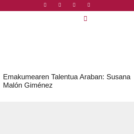
Emakumearen Talentua Araban: Susana
Malón Giménez