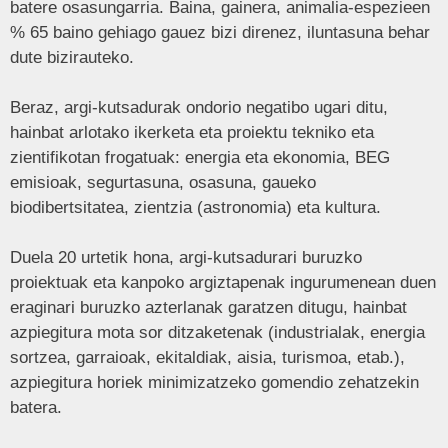
batere osasungarria. Baina, gainera, animalia-espezieen
% 65 baino gehiago gauez bizi direnez, iluntasuna behar
dute bizirauteko.
Beraz, argi-kutsadurak ondorio negatibo ugari ditu,
hainbat arlotako ikerketa eta proiektu tekniko eta
zientifikotan frogatuak: energia eta ekonomia, BEG
emisioak, segurtasuna, osasuna, gaueko
biodibertsitatea, zientzia (astronomia) eta kultura.
Duela 20 urtetik hona, argi-kutsadurari buruzko
proiektuak eta kanpoko argiztapenak ingurumenean duen
eraginari buruzko azterlanak garatzen ditugu, hainbat
azpiegitura mota sor ditzaketenak (industrialak, energia
sortzea, garraioak, ekitaldiak, aisia, turismoa, etab.),
azpiegitura horiek minimizatzeko gomendio zehatzekin
batera.