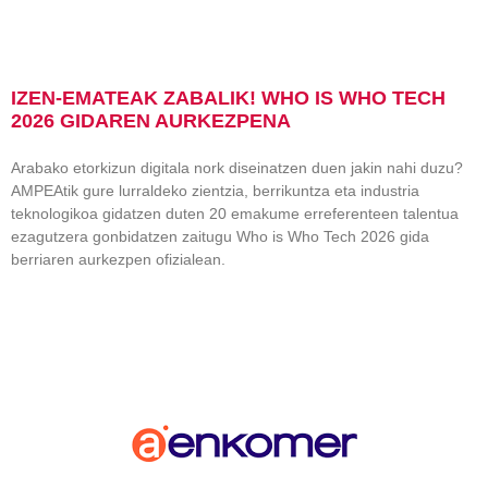
IZEN-EMATEAK ZABALIK! WHO IS WHO TECH
2026 GIDAREN AURKEZPENA
Arabako etorkizun digitala nork diseinatzen duen jakin nahi duzu?
AMPEAtik gure lurraldeko zientzia, berrikuntza eta industria
teknologikoa gidatzen duten 20 emakume erreferenteen talentua
ezagutzera gonbidatzen zaitugu Who is Who Tech 2026 gida
berriaren aurkezpen ofizialean.