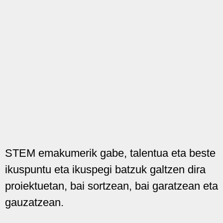
STEM emakumerik gabe, talentua eta beste
ikuspuntu eta ikuspegi batzuk galtzen dira
proiektuetan, bai sortzean, bai garatzean eta
gauzatzean.