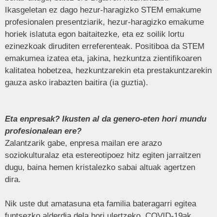
Ikasgeletan ez dago hezur-haragizko STEM emakume
profesionalen presentziarik, hezur-haragizko emakume
horiek islatuta egon baitaitezke, eta ez soilik lortu
ezinezkoak diruditen erreferenteak. Positiboa da STEM
emakumea izatea eta, jakina, hezkuntza zientifikoaren
kalitatea hobetzea, hezkuntzarekin eta prestakuntzarekin
gauza asko irabazten baitira (ia guztia).
Eta enpresak? Ikusten al da genero-eten hori mundu
profesionalean ere?
Zalantzarik gabe, enpresa mailan ere arazo
soziokulturalaz eta estereotipoez hitz egiten jarraitzen
dugu, baina hemen kristalezko sabai altuak agertzen
dira.
Nik uste dut amatasuna eta familia bateragarri egitea
funtsezko alderdia dela hori ulertzeko. COVID-19ak