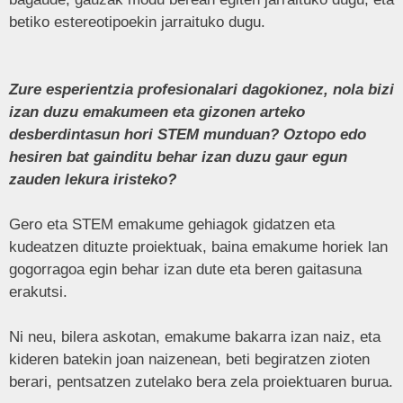
betiko estereotipoekin jarraituko dugu.
Zure esperientzia profesionalari dagokionez, nola bizi
izan duzu emakumeen eta gizonen arteko
desberdintasun hori STEM munduan? Oztopo edo
hesiren bat gainditu behar izan duzu gaur egun
zauden lekura iristeko?
Gero eta STEM emakume gehiagok gidatzen eta
kudeatzen dituzte proiektuak, baina emakume horiek lan
gogorragoa egin behar izan dute eta beren gaitasuna
erakutsi.
Ni neu, bilera askotan, emakume bakarra izan naiz, eta
kideren batekin joan naizenean, beti begiratzen zioten
berari, pentsatzen zutelako bera zela proiektuaren burua.