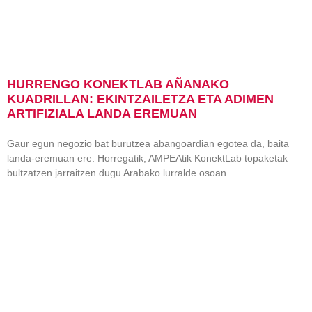
HURRENGO KONEKTLAB AÑANAKO
KUADRILLAN: EKINTZAILETZA ETA ADIMEN
ARTIFIZIALA LANDA EREMUAN
Gaur egun negozio bat burutzea abangoardian egotea da, baita
landa-eremuan ere. Horregatik, AMPEAtik KonektLab topaketak
bultzatzen jarraitzen dugu Arabako lurralde osoan.