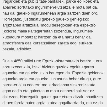
iragarkiek eta publizitate-pantailek, parke eolikoek eta
abarrek sortutako ingurumen-kutsatzaile mota bat da,
hau da, gaueko ingurumenean argia sartzen duen oro.
Horregatik, justifikatu gabeko gaueko gehiegizko
argiztapen artifiziala, modu desegokian eta espektro
(kolore) maila kaltegarrietan zuzendua, ingurumen-
kutsadura motatzat hartzen da eta hartu behar da,
atmosferara gas kutsatzaileen zarata edo isurketa
bezala, adibidez.
Duela 4650 milioi urte Eguzki-sistemarekin batera Lurra
sortu zenetik ia, izaki bizidun guztiok egokitu garen
eguneko eta gaueko ziklo bat egon da. Espezie gehienok
eguneko argia eta gaueko iluntasuna behar ditugu, gure
barne-erlojua edo erritmo zirkadianoa sinkronizatuta
egon dadin eta gaixotasun mota desberdinak sor ez
daitezen. Horregatik, gauez gure etxebizitzak inbaditzen
dituen farola baten argia izatea gogaikarria da, eta ez da