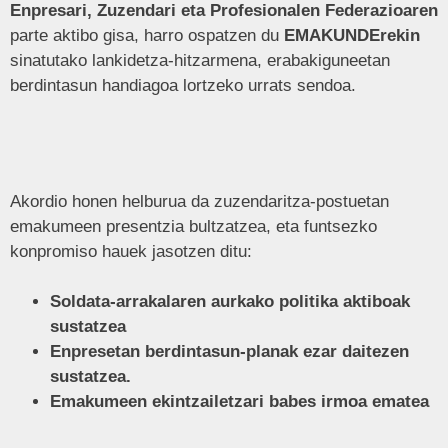
Enpresari, Zuzendari eta Profesionalen Federazioaren
parte aktibo gisa, harro ospatzen du
EMAKUNDErekin
sinatutako lankidetza-hitzarmena, erabakiguneetan
berdintasun handiagoa lortzeko urrats sendoa.
Akordio honen helburua da zuzendaritza-postuetan
emakumeen presentzia bultzatzea, eta funtsezko
konpromiso hauek jasotzen ditu:
Soldata-arrakalaren aurkako politika aktiboak
sustatzea
Enpresetan berdintasun-planak ezar daitezen
sustatzea.
Emakumeen ekintzailetzari babes irmoa ematea