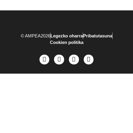
© AMPEA2026
Legezko oharra
Pribatutasuna
Cookien politika