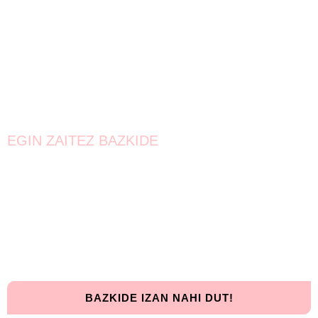
EGIN ZAITEZ BAZKIDE
Bat egin!
Oraindik lortzeke dago.
Elkarrekin urrunago iritsiko gara!
BAZKIDE IZAN NAHI DUT!