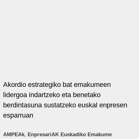
Akordio estrategiko bat emakumeen
lidergoa indartzeko eta benetako
berdintasuna sustatzeko euskal enpresen
esparruan
AMPEAk
,
EnpresariAK Euskadiko Emakume