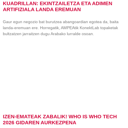
KUADRILLAN: EKINTZAILETZA ETA ADIMEN
ARTIFIZIALA LANDA EREMUAN
Gaur egun negozio bat burutzea abangoardian egotea da, baita
landa-eremuan ere. Horregatik, AMPEAtik KonektLab topaketak
bultzatzen jarraitzen dugu Arabako lurralde osoan.
IZEN-EMATEAK ZABALIK! WHO IS WHO TECH
2026 GIDAREN AURKEZPENA