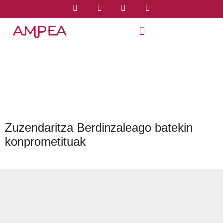
Zuzendaritza Berdinzaleago batekin
konprometituak