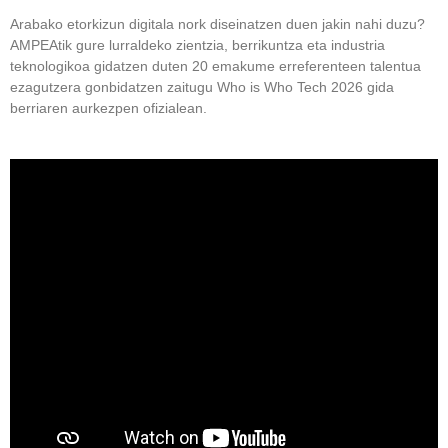
Arabako etorkizun digitala nork diseinatzen duen jakin nahi duzu?
AMPEAtik gure lurraldeko zientzia, berrikuntza eta industria
teknologikoa gidatzen duten 20 emakume erreferenteen talentua
ezagutzera gonbidatzen zaitugu Who is Who Tech 2026 gida
berriaren aurkezpen ofizialean.