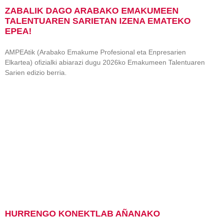
ZABALIK DAGO ARABAKO EMAKUMEEN
TALENTUAREN SARIETAN IZENA EMATEKO
EPEA!
AMPEAtik (Arabako Emakume Profesional eta Enpresarien
Elkartea) ofizialki abiarazi dugu 2026ko Emakumeen Talentuaren
Sarien edizio berria.
HURRENGO KONEKTLAB AÑANAKO