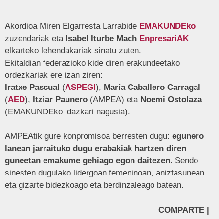
Akordioa Miren Elgarresta Larrabide
EMAKUNDEko
zuzendariak eta I
sabel Iturbe Mach
EnpresariAK
elkarteko lehendakariak sinatu zuten.
Ekitaldian federazioko kide diren erakundeetako
ordezkariak ere izan ziren:
Iratxe Pascual
(
ASPEGI
),
María Caballero Carragal
(
AED
),
Itziar Paunero
(AMPEA) eta
Noemi Ostolaza
(EMAKUNDEko idazkari nagusia).
AMPEAtik gure konpromisoa berresten dugu:
egunero
lanean jarraituko dugu erabakiak hartzen diren
guneetan emakume gehiago egon daitezen
. Sendo
sinesten dugulako lidergoan femeninoan, aniztasunean
eta gizarte bidezkoago eta berdinzaleago batean.
COMPARTE |