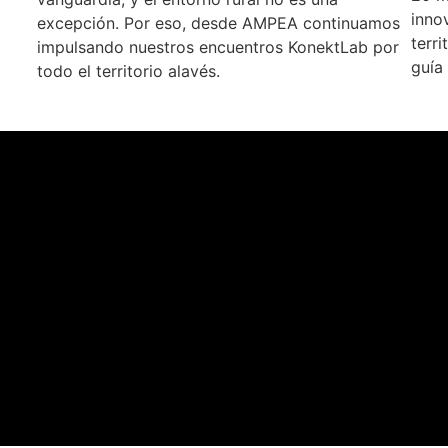
inno
excepción. Por eso, desde AMPEA continuamos
terri
impulsando nuestros encuentros KonektLab por
guía
todo el territorio alavés.