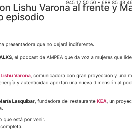
945 12 50 50 • 688 85 43 4
n Lishu Varona al frente y M
o episodio
a presentadora que no dejará indiferente.
ALKS
, el podcast de AMPEA que da voz a mujeres que lider
a
Lishu Varona
, comunicadora con gran proyección y una m
energía y autenticidad aportan una nueva dimensión al pod
María Lasquibar
, fundadora del restaurante
KEA
, un proye
a.
o que está por venir.
 completa.