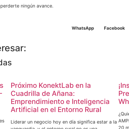
perderte ningún avance.
WhatsApp
Facebook
resar:
das
os
Próximo KonektLab en la
¡In
–
Cuadrilla de Añana:
Pre
Emprendimiento e Inteligencia
Wh
Artificial en el Entorno Rural
¿Qui
es
AMPE
Liderar un negocio hoy en día significa estar a la
20 mu
vanguardia, y el entorno rural no es una