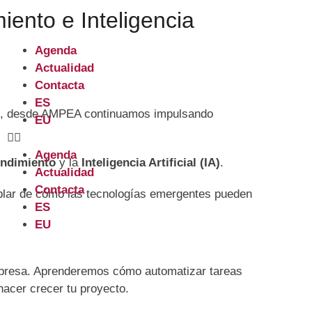
ento e Inteligencia
Agenda
Actualidad
Contacta
ES
 eso, desde AMPEA continuamos impulsando
EU
Agenda
ndimiento
y la
Inteligencia Artificial (IA)
.
Actualidad
Contacta
ablar de cómo las tecnologías emergentes pueden
ES
EU
mpresa. Aprenderemos cómo automatizar tareas
hacer crecer tu proyecto.