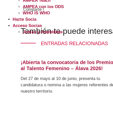
AMPEA Teach
AMPEA con los ODS
Comparte |
WHO IS WHO
Hazte Socia
Acceso Socias
También te puede interes
Juntas y Asambleas
ENTRADAS RELACIONADAS
¡Abierta la convocatoria de los Premi
al Talento Femenino – Álava 2026!
Del 27 de mayo al 10 de junio, presenta tu
candidatura o nomina a las mujeres referentes d
nuestro territorio.