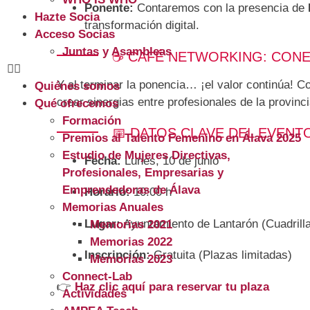
Ponente:
Contaremos con la presencia de
Hazte Socia
transformación digital.
Acceso Socias
Juntas y Asambleas
☕ CAFÉ NETWORKING: CONE
Y al terminar la ponencia… ¡el valor continúa! 
Quiénes somos
crear sinergias entre profesionales de la provinc
Qué ofrecemos
Formación
📅 DATOS CLAVE DEL EVENT
Premios al Talento Femenino en Álava 2025
Estudio de Mujeres Directivas,
Fecha:
Lunes, 10 de junio
Profesionales, Empresarias y
Emprendedoras de Álava
Horario:
10:00 h
Memorias Anuales
Lugar:
Ayuntamiento de Lantarón (Cuadrill
Memorias 2021
Memorias 2022
Inscripción:
Gratuita (Plazas limitadas)
Memorias 2023
Connect-Lab
👉
Haz clic aquí para reservar tu plaza
Actividades