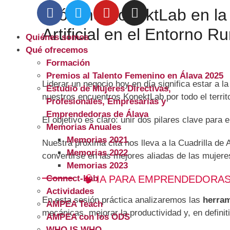
Próximo KonektLab en la 
Artificial en el Entorno Ru
Quiénes somos
Qué ofrecemos
Formación
Premios al Talento Femenino en Álava 2025
Liderar un negocio hoy en día significa estar a
Estudio de Mujeres Directivas,
nuestros encuentros KonektLab por todo el territo
Profesionales, Empresarias y
Emprendedoras de Álava
El objetivo es claro: unir dos pilares clave para 
Memorias Anuales
Memorias 2021
Nuestra próxima cita nos lleva a la Cuadrilla d
Memorias 2022
convertirse en las mejores aliadas de las mujer
Memorias 2023
🧠 IA PARA EMPRENDEDORAS
Connect-Lab
Actividades
En esta sesión práctica analizaremos las
herram
AMPEA Teach
mecánicas, mejorar la productividad y, en definit
AMPEA con los ODS
WHO IS WHO