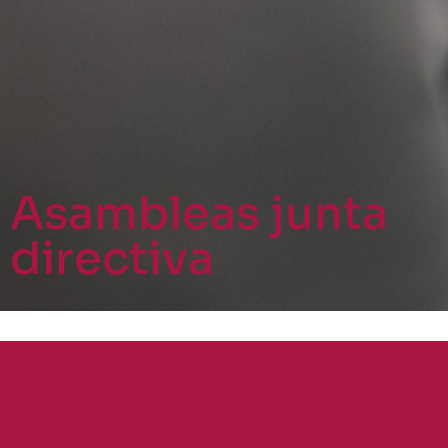
Asambleas junta
directiva