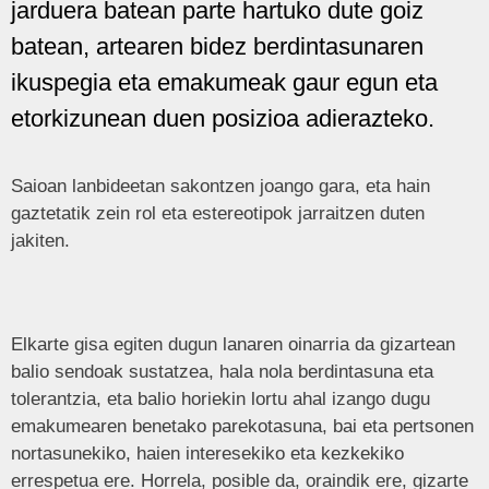
jarduera batean parte hartuko dute goiz
batean, artearen bidez berdintasunaren
ikuspegia eta emakumeak gaur egun eta
etorkizunean duen posizioa adierazteko.
Saioan lanbideetan sakontzen joango gara, eta hain
gaztetatik zein rol eta estereotipok jarraitzen duten
jakiten.
Elkarte gisa egiten dugun lanaren oinarria da gizartean
balio sendoak sustatzea, hala nola berdintasuna eta
tolerantzia, eta balio horiekin lortu ahal izango dugu
emakumearen benetako parekotasuna, bai eta pertsonen
nortasunekiko, haien interesekiko eta kezkekiko
errespetua ere. Horrela, posible da, oraindik ere, gizarte