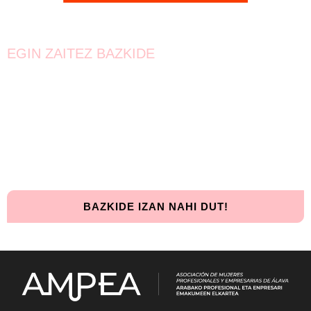
EGIN ZAITEZ BAZKIDE
Bat egin!
Oraindik lortzeke dago.
Elkarrekin urrunago iritsiko gara!
BAZKIDE IZAN NAHI DUT!