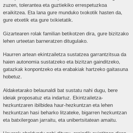
zuzen, tolerantea eta guztiekiko errespetuzkoa
eraikitzea. Eta lana gure munduko txokotik hasten da,
gure etxetik eta gure txikietatik.
Gizartearen rolak familian betikotzen dira, gure bizitzako
lehen urteetan barneratzen ditugulako.
Haurren artean ekintzailetza sustatzea garrantzitsua da
haien autonomia sustatzeko eta bizitzan gainditzeko,
gatazkak konpontzeko eta erabakiak hartzeko gaitasuna
hobetuz.
Aldaketarako belaunaldi bat sustatu nahi dugu, bere
ideiak proposatuz eta indartuz. Ekintzailetza-
hezkuntzaren ibilbidea haur-hezkuntzan eta lehen
hezkuntzan hasi beharko litzateke, bigarren hezkuntzan
eta batxilergoan jarraitu, eta unibertsitatean amaitu.