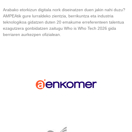
Arabako etorkizun digitala nork diseinatzen duen jakin nahi duzu?
AMPEAtik gure lurraldeko zientzia, berrikuntza eta industria
teknologikoa gidatzen duten 20 emakume erreferenteen talentua
ezagutzera gonbidatzen zaitugu Who is Who Tech 2026 gida
berriaren aurkezpen ofizialean.