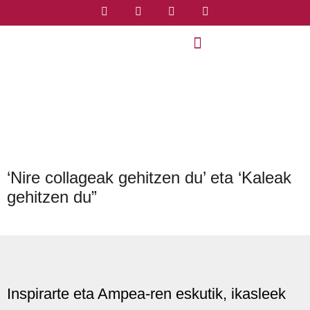
‘Nire collageak gehitzen du’ eta ‘Kaleak
gehitzen du”
Inspirarte eta Ampea-ren eskutik, ikasleek