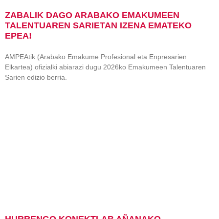
ZABALIK DAGO ARABAKO EMAKUMEEN
TALENTUAREN SARIETAN IZENA EMATEKO
EPEA!
AMPEAtik (Arabako Emakume Profesional eta Enpresarien
Elkartea) ofizialki abiarazi dugu 2026ko Emakumeen Talentuaren
Sarien edizio berria.