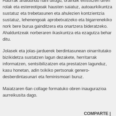
Haurrak ahaldundu nahi ditugu, oraindik existitzen diren
rolak eta estereotipoak hausten saiatuz, autoaurkikuntza
sustatuz eta trebetasunen eta ahulezien kontzientzia
sustatuz, lehenengoak aprobetxatzeko eta bigarrenekiko
nork bere burua gainditzera eta onartzera bideratzeko.
Ahalduntzeak norberaren ikaskuntza eta ezagutza behar
ditu.
Jolasek eta jolas-jarduerek berdintasunean oinarritutako
bizikidetza sustatzen lagun dezakete, herritarrak
informatzen, sentsibilizatzen eta prestatzen lagunduz,
kasu honetan, adin txikiko pertsonak genero-
desberdintasunari eta feminismoari buruz.
Maiatzaren 6an collage formatuko obren inaugurazioa
aurreikusita dago.
COMPARTE |