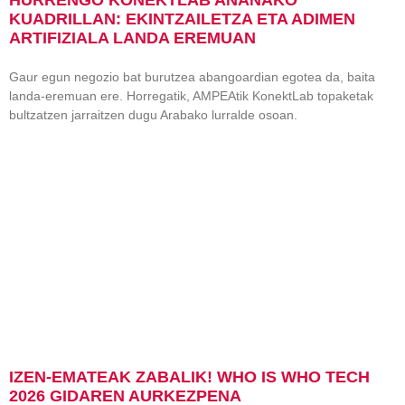
HURRENGO KONEKTLAB AÑANAKO
KUADRILLAN: EKINTZAILETZA ETA ADIMEN
ARTIFIZIALA LANDA EREMUAN
Gaur egun negozio bat burutzea abangoardian egotea da, baita
landa-eremuan ere. Horregatik, AMPEAtik KonektLab topaketak
bultzatzen jarraitzen dugu Arabako lurralde osoan.
IZEN-EMATEAK ZABALIK! WHO IS WHO TECH
2026 GIDAREN AURKEZPENA