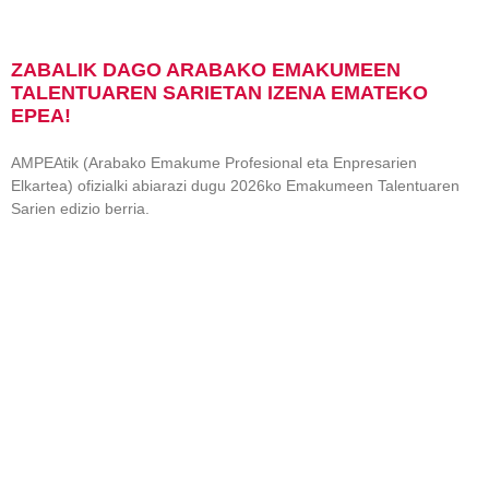
ZABALIK DAGO ARABAKO EMAKUMEEN
TALENTUAREN SARIETAN IZENA EMATEKO
EPEA!
AMPEAtik (Arabako Emakume Profesional eta Enpresarien
Elkartea) ofizialki abiarazi dugu 2026ko Emakumeen Talentuaren
Sarien edizio berria.