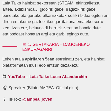
Laia Talks hainbat sektoretan (STEAM, ekintzailetza,
artea, aktibismoa… gidoirik gabe, iragazkirik gabe,
benetako eta gertuko elkarrizketak soilik) bidea egiten ari
diren emakume gazteei ikusgarritasuna emateko sortu
zen. Izan ere, belaunaldi berriek zeresan handia dute,
eta podcast honetan argi eta garbi egingo dute.
📅 1. GERTAKARIA – DAGOENEKO
ESKURAGARRI
Lehen atala
apirilaren 5ean
estreinatu zen, eta hainbat
plataformatan ikusi edo entzun dezakezu:
📺
YouTube – Laia Talks Lucía Abandorekin
🎧 Spreaker (Bilatu AMPEA_Oficial gisa)
📱 TikTok:
@ampea_joven