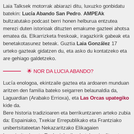
Laia Talksek motorrak abiarazi ditu, luxuzko gonbidatu
batekin:
Lucía Abando San Pedro
.
AMPEAk
bultzatutako podcast berri honen helburua entzutea
merezi duten istorioak dituzten emakume gazteei ahotsa
ematea da. Elkarrizketa freskoak, iragazkirik gabeak eta
benetakotasunez beteak. Guztia
Laia González
17
urteko gazteak gidatzen du, eta asko du kontatzeko eta
are gehiago galdetzeko.
🌟 NOR DA LUCIA ABANDO?
Lucía enologoa, ekintzaile gaztea eta ardoaren munduan
aritzen den familia bateko seigarren belaunaldia da,
Laguardian (Arabako Errioxa), eta
Las Orcas upategiko
kide da.
Bere historia tradizioaren eta berrikuntzaren arteko zubia
da: Espainiako, Txekiar Errepublikako eta Frantziako
unibertsitateetan Nekazaritzako Elikagaien