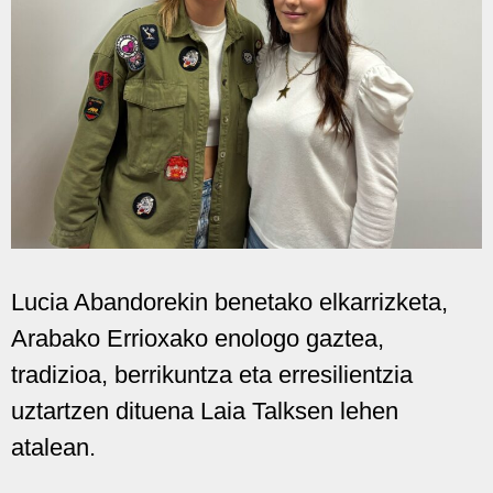
Lucia Abandorekin benetako elkarrizketa,
Arabako Errioxako enologo gaztea,
tradizioa, berrikuntza eta erresilientzia
uztartzen dituena Laia Talksen lehen
atalean.