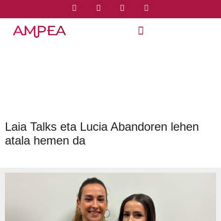
Laia Talks eta Lucia Abandoren lehen
atala hemen da