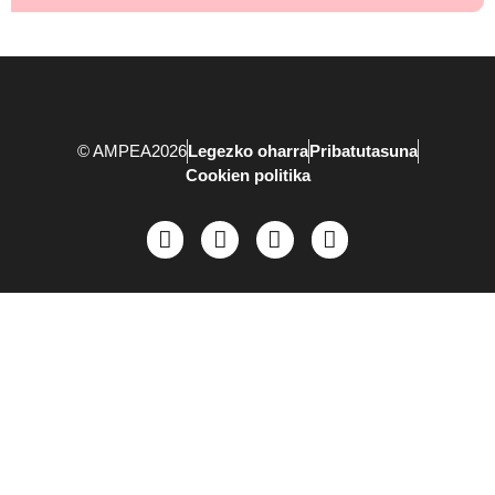
© AMPEA2026
Legezko oharra
Pribatutasuna
Cookien politika