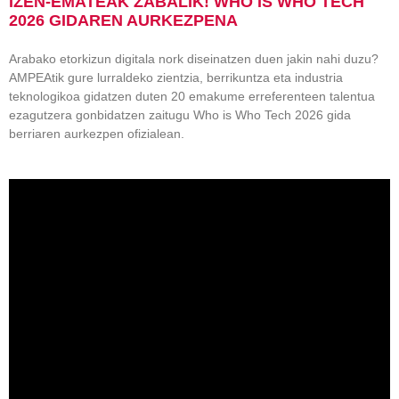
IZEN-EMATEAK ZABALIK! WHO IS WHO TECH
2026 GIDAREN AURKEZPENA
Arabako etorkizun digitala nork diseinatzen duen jakin nahi duzu?
AMPEAtik gure lurraldeko zientzia, berrikuntza eta industria
teknologikoa gidatzen duten 20 emakume erreferenteen talentua
ezagutzera gonbidatzen zaitugu Who is Who Tech 2026 gida
berriaren aurkezpen ofizialean.