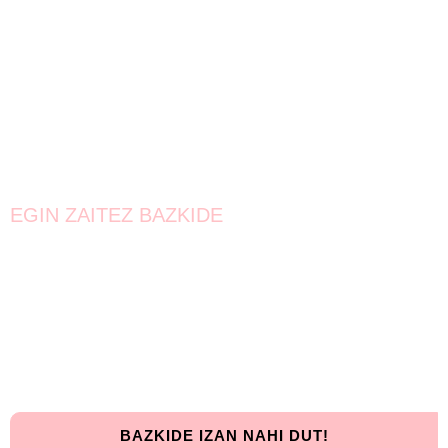
EGIN ZAITEZ BAZKIDE
Bat egin!
Oraindik lortzeke dago.
Elkarrekin urrunago iritsiko gara!
BAZKIDE IZAN NAHI DUT!