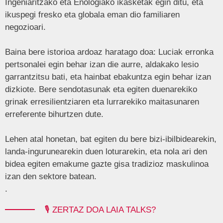
Ingeniaritzako eta Enologiako ikasketak egin ditu, eta
ikuspegi fresko eta globala eman dio familiaren
negozioari.
Baina bere istorioa ardoaz haratago doa: Luciak erronka
pertsonalei egin behar izan die aurre, aldakako lesio
garrantzitsu bati, eta hainbat ebakuntza egin behar izan
dizkiote. Bere sendotasunak eta egiten duenarekiko
grinak erresilientziaren eta lurrarekiko maitasunaren
erreferente bihurtzen dute.
Lehen atal honetan, bat egiten du bere bizi-ibilbidearekin,
landa-ingurunearekin duen loturarekin, eta nola ari den
bidea egiten emakume gazte gisa tradizioz maskulinoa
izan den sektore batean.
.
🎙️ ZERTAZ DOA LAIA TALKS?