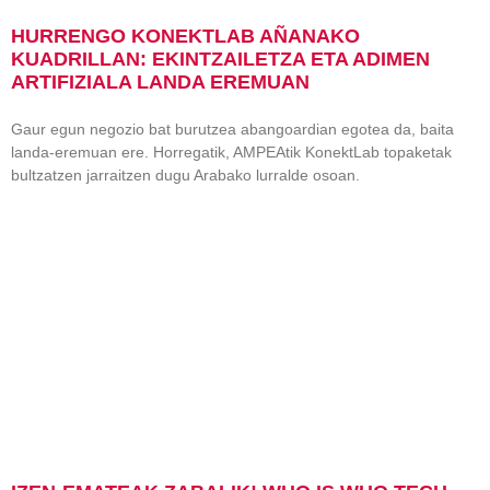
HURRENGO KONEKTLAB AÑANAKO
KUADRILLAN: EKINTZAILETZA ETA ADIMEN
ARTIFIZIALA LANDA EREMUAN
Gaur egun negozio bat burutzea abangoardian egotea da, baita
landa-eremuan ere. Horregatik, AMPEAtik KonektLab topaketak
bultzatzen jarraitzen dugu Arabako lurralde osoan.