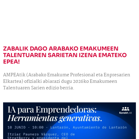
ZABALIK DAGO ARABAKO EMAKUMEEN
TALENTUAREN SARIETAN IZENA EMATEKO
EPEA!
AMPEAtik (Arabako Emakume Profesional eta Enpresarien
Elkartea) ofizialki abiarazi dugu 2026ko Emakumeen
Talentuaren Sarien edizio berria.