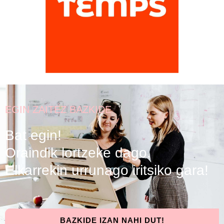
EGIN ZAITEZ BAZKIDE
Bat egin!
Oraindik lortzeke dago.
Elkarrekin urrunago iritsiko gara!
BAZKIDE IZAN NAHI DUT!