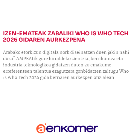
IZEN-EMATEAK ZABALIK! WHO IS WHO TECH
2026 GIDAREN AURKEZPENA
Arabako etorkizun digitala nork diseinatzen duen jakin nahi
duzu? AMPEAtik gure lurraldeko zientzia, berrikuntza eta
industria teknologikoa gidatzen duten 20 emakume
erreferenteen talentua ezagutzera gonbidatzen zaitugu Who
is Who Tech 2026 gida berriaren aurkezpen ofizialean.