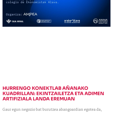
HURRENGO KONEKTLAB AÑANAKO
KUADRILLAN: EKINTZAILETZA ETA ADIMEN
ARTIFIZIALA LANDA EREMUAN
Gaur egun negozio bat burutzea abangoardian egotea da,