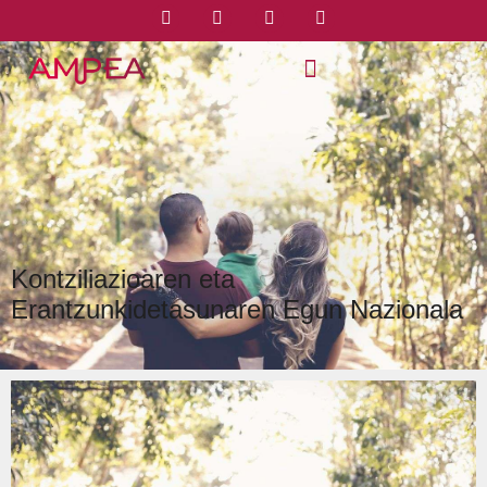
Kontziliazioaren eta
Erantzunkidetasunaren Egun Nazionala