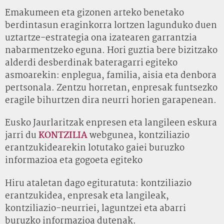
Emakumeen eta gizonen arteko benetako
berdintasun eraginkorra lortzen lagunduko duen
uztartze-estrategia ona izatearen garrantzia
nabarmentzeko eguna. Hori guztia bere bizitzako
alderdi desberdinak bateragarri egiteko
asmoarekin: enplegua, familia, aisia eta denbora
pertsonala. Zentzu horretan, enpresak funtsezko
eragile bihurtzen dira neurri horien garapenean.
Eusko Jaurlaritzak enpresen eta langileen eskura
jarri du
KONTZILIA
webgunea, kontziliazio
erantzukidearekin lotutako gaiei buruzko
informazioa eta gogoeta egiteko
Hiru ataletan dago egituratuta: kontziliazio
erantzukidea, enpresak eta langileak,
kontziliazio-neurriei, laguntzei eta abarri
buruzko informazioa dutenak.