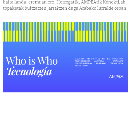
baita landa-eremuan ere. Horregatik, AMPEAtik KonektLab
topaketak bultzatzen jarraitzen dugu Arabako lurralde osoan.