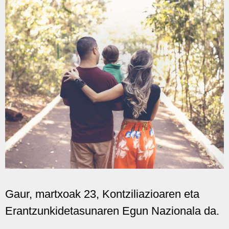
Gaur, martxoak 23, Kontziliazioaren eta
Erantzunkidetasunaren Egun Nazionala da.