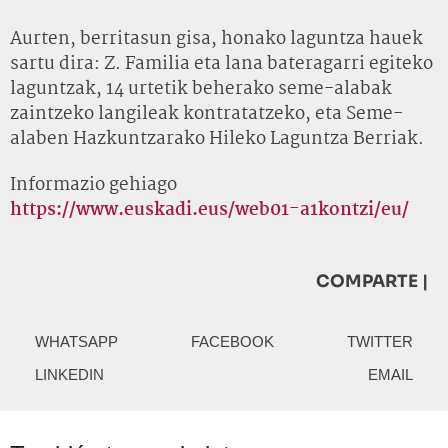
Aurten, berritasun gisa, honako laguntza hauek
sartu dira: Z. Familia eta lana bateragarri egiteko
laguntzak, 14 urtetik beherako seme-alabak
zaintzeko langileak kontratatzeko, eta Seme-
alaben Hazkuntzarako Hileko Laguntza Berriak.
Informazio gehiago
https://www.euskadi.eus/web01-a1kontzi/eu/
COMPARTE |
WHATSAPP
FACEBOOK
TWITTER
LINKEDIN
EMAIL