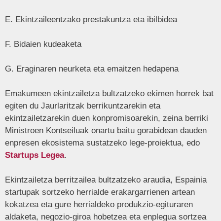
E. Ekintzaileentzako prestakuntza eta ibilbidea
F. Bidaien kudeaketa
G. Eraginaren neurketa eta emaitzen hedapena
Emakumeen ekintzailetza bultzatzeko ekimen horrek bat
egiten du Jaurlaritzak berrikuntzarekin eta
ekintzailetzarekin duen konpromisoarekin, zeina berriki
Ministroen Kontseiluak onartu baitu gorabidean dauden
enpresen ekosistema sustatzeko lege-proiektua, edo
Startups Legea
.
Ekintzailetza berritzailea bultzatzeko araudia, Espainia
startupak sortzeko herrialde erakargarrienen artean
kokatzea eta gure herrialdeko produkzio-egituraren
aldaketa, negozio-giroa hobetzea eta enplegua sortzea