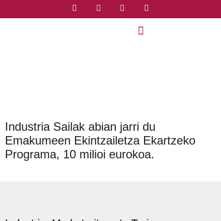
Industria Sailak abian jarri du
Emakumeen Ekintzailetza Ekartzeko
Programa, 10 milioi eurokoa.