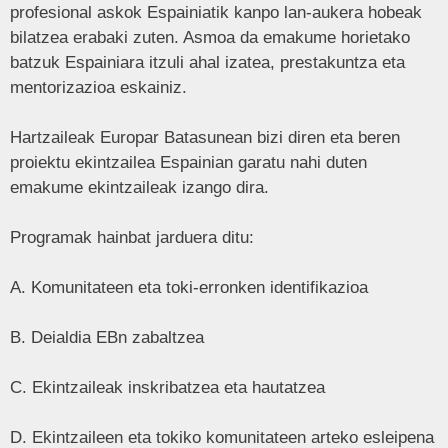
profesional askok Espainiatik kanpo lan-aukera hobeak
bilatzea erabaki zuten. Asmoa da emakume horietako
batzuk Espainiara itzuli ahal izatea, prestakuntza eta
mentorizazioa eskainiz.
Hartzaileak Europar Batasunean bizi diren eta beren
proiektu ekintzailea Espainian garatu nahi duten
emakume ekintzaileak izango dira.
Programak hainbat jarduera ditu:
A. Komunitateen eta toki-erronken identifikazioa
B. Deialdia EBn zabaltzea
C. Ekintzaileak inskribatzea eta hautatzea
D. Ekintzaileen eta tokiko komunitateen arteko esleipena