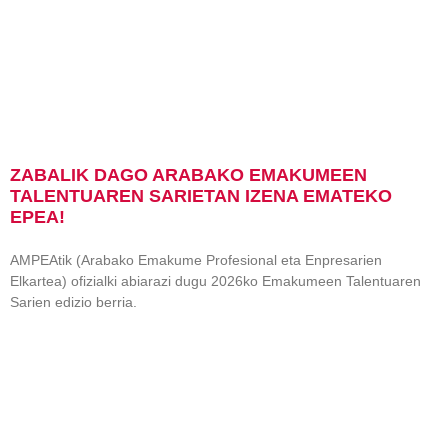
ZABALIK DAGO ARABAKO EMAKUMEEN
TALENTUAREN SARIETAN IZENA EMATEKO
EPEA!
AMPEAtik (Arabako Emakume Profesional eta Enpresarien
Elkartea) ofizialki abiarazi dugu 2026ko Emakumeen Talentuaren
Sarien edizio berria.