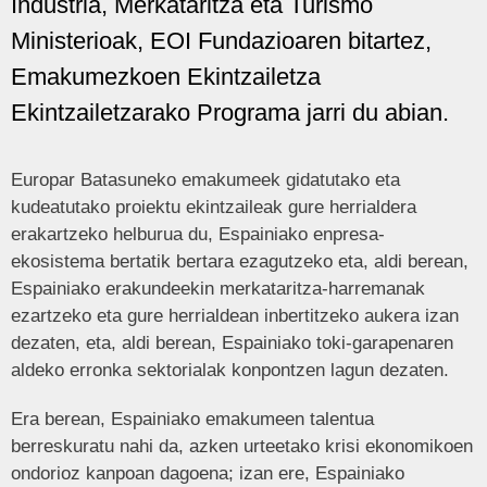
Industria, Merkataritza eta Turismo
Ministerioak, EOI Fundazioaren bitartez,
Emakumezkoen Ekintzailetza
Ekintzailetzarako Programa jarri du abian.
Europar Batasuneko emakumeek gidatutako eta
kudeatutako proiektu ekintzaileak gure herrialdera
erakartzeko helburua du, Espainiako enpresa-
ekosistema bertatik bertara ezagutzeko eta, aldi berean,
Espainiako erakundeekin merkataritza-harremanak
ezartzeko eta gure herrialdean inbertitzeko aukera izan
dezaten, eta, aldi berean, Espainiako toki-garapenaren
aldeko erronka sektorialak konpontzen lagun dezaten.
Era berean, Espainiako emakumeen talentua
berreskuratu nahi da, azken urteetako krisi ekonomikoen
ondorioz kanpoan dagoena; izan ere, Espainiako