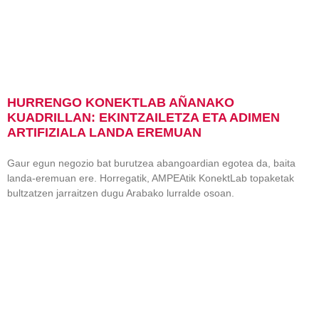
HURRENGO KONEKTLAB AÑANAKO
KUADRILLAN: EKINTZAILETZA ETA ADIMEN
ARTIFIZIALA LANDA EREMUAN
Gaur egun negozio bat burutzea abangoardian egotea da, baita
landa-eremuan ere. Horregatik, AMPEAtik KonektLab topaketak
bultzatzen jarraitzen dugu Arabako lurralde osoan.