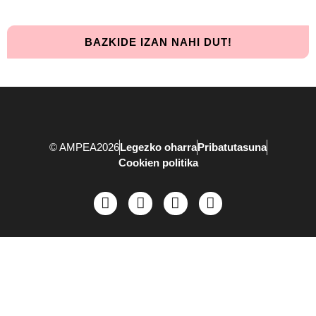
BAZKIDE IZAN NAHI DUT!
© AMPEA2026
Legezko oharra
Pribatutasuna
Cookien politika