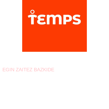
EGIN ZAITEZ BAZKIDE
Bat egin!
Oraindik lortzeke dago.
Elkarrekin urrunago iritsiko gara!