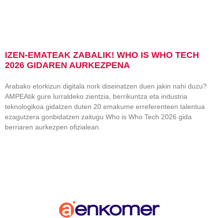
IZEN-EMATEAK ZABALIK! WHO IS WHO TECH
2026 GIDAREN AURKEZPENA
Arabako etorkizun digitala nork diseinatzen duen jakin nahi duzu?
AMPEAtik gure lurraldeko zientzia, berrikuntza eta industria
teknologikoa gidatzen duten 20 emakume erreferenteen talentua
ezagutzera gonbidatzen zaitugu Who is Who Tech 2026 gida
berriaren aurkezpen ofizialean.