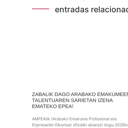
entradas relaciona
ZABALIK DAGO ARABAKO EMAKUMEE
TALENTUAREN SARIETAN IZENA
EMATEKO EPEA!
AMPEAtik (Arabako Emakume Profesional eta
Enpresarien Elkartea) ofizialki abiarazi dugu 2026k