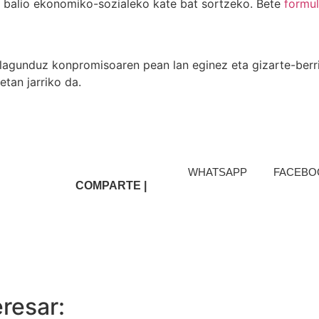
 balio ekonomiko-sozialeko kate bat sortzeko. Bete
formul
k lagunduz konpromisoaren pean lan eginez eta gizarte-berr
tan jarriko da.
WHATSAPP
FACEBO
COMPARTE |
resar: