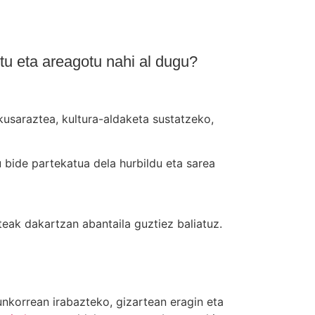
tu eta areagotu nahi al dugu?
usaraztea, kultura-aldaketa sustatzeko,
 bide partekatua dela hurbildu eta sarea
eak dakartzan abantaila guztiez baliatuz.
unkorrean irabazteko, gizartean eragin eta