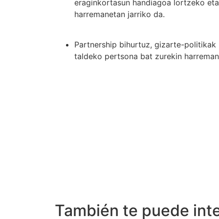
eraginkortasun handiagoa lortzeko eta
harremanetan jarriko da.
Partnership bihurtuz, gizarte-politika
taldeko pertsona bat zurekin harremane
También te puede inte