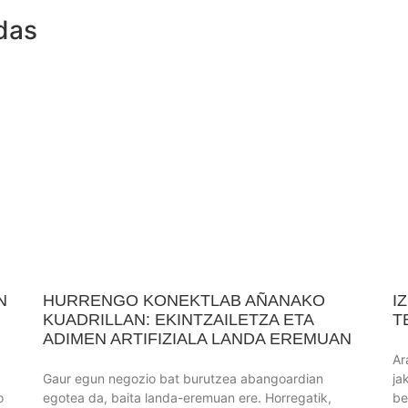
das
N
HURRENGO KONEKTLAB AÑANAKO
I
KUADRILLAN: EKINTZAILETZA ETA
T
ADIMEN ARTIFIZIALA LANDA EREMUAN
Ar
Gaur egun negozio bat burutzea abangoardian
ja
o
egotea da, baita landa-eremuan ere. Horregatik,
be