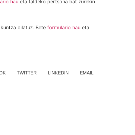
ario hau
eta taldeko pertsona bat zurekin
ikuntza bilatuz. Bete
formulario hau
eta
OK
TWITTER
LINKEDIN
EMAIL