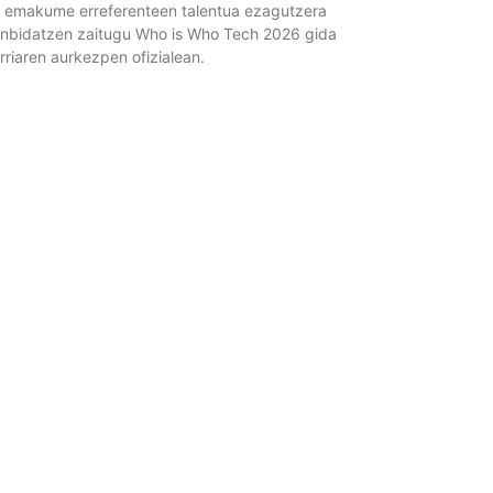
 emakume erreferenteen talentua ezagutzera
nbidatzen zaitugu Who is Who Tech 2026 gida
rriaren aurkezpen ofizialean.