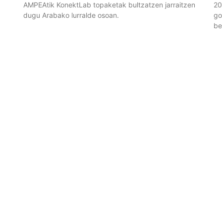
AMPEAtik KonektLab topaketak bultzatzen jarraitzen
20
dugu Arabako lurralde osoan.
go
be