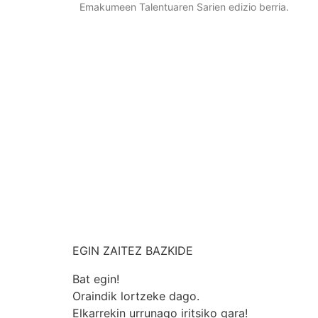
Emakumeen Talentuaren Sarien edizio berria.
EGIN ZAITEZ BAZKIDE
Bat egin!
Oraindik lortzeke dago.
Elkarrekin urrunago iritsiko gara!