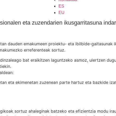
ES
EU
sionalen eta zuzendarien ikusgarritasuna indar
an dauden emakumeen proiektu- eta ibilbide-gaitasunak ik
emakumezko erreferenteak sortuz.
rdinzaleago bat eraikitzen laguntzeko asmoz, ulertzen dugu
iekin.
aldean:
etan eta ekimenetan zuzenean parte hartuz eta bazkide izat
egikoak sortuz ahaleginak batzeko eta efizientzia modu ira