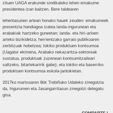
zituen UAGA erakunde sindikaleko lehen emakume
presidentea izan baitzen. Bere taldearen
lehentasunen artean honako hauek zeuden: emakumeek
presentzia handiagoa izatea landa-ingurunean eta
erabakiak hartzeko guneetan; landa- eta hiri-arloen
arteko bizikidetza; herrientzako garraio publikoaren
zerbitzuak hobetzea; tokiko produktuen kontsumoa
(Uagalur ekimena, Arabako nekazaritza-sektoreak
sustatua, produktuak zuzenean kontsumitzaileari
saltzeko, bitartekaririk gabe); eta tokiko eta baserriko
produktuen kontsumoa eskola-jantokietan.
2017ko martxoaren 8tik Trebiñuko Udaleko zinegotzia
da, Ingurumen eta Jasangarritasun zinegotzi delegatu
gisa.