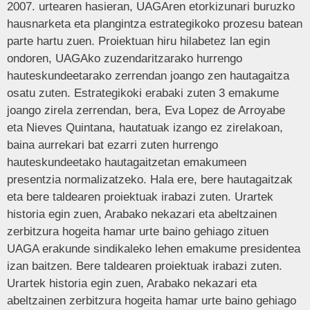
2007. urtearen hasieran, UAGAren etorkizunari buruzko
hausnarketa eta plangintza estrategikoko prozesu batean
parte hartu zuen. Proiektuan hiru hilabetez lan egin
ondoren, UAGAko zuzendaritzarako hurrengo
hauteskundeetarako zerrendan joango zen hautagaitza
osatu zuten. Estrategikoki erabaki zuten 3 emakume
joango zirela zerrendan, bera, Eva Lopez de Arroyabe
eta Nieves Quintana, hautatuak izango ez zirelakoan,
baina aurrekari bat ezarri zuten hurrengo
hauteskundeetako hautagaitzetan emakumeen
presentzia normalizatzeko. Hala ere, bere hautagaitzak
eta bere taldearen proiektuak irabazi zuten. Urartek
historia egin zuen, Arabako nekazari eta abeltzainen
zerbitzura hogeita hamar urte baino gehiago zituen
UAGA erakunde sindikaleko lehen emakume presidentea
izan baitzen. Bere taldearen proiektuak irabazi zuten.
Urartek historia egin zuen, Arabako nekazari eta
abeltzainen zerbitzura hogeita hamar urte baino gehiago