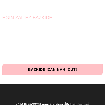
EGIN ZAITEZ BAZKIDE
Bat egin!
Oraindik lortzeke dago.
Elkarrekin urrunago iritsiko gara!
BAZKIDE IZAN NAHI DUT!
© AMPEA2026
Legezko oharra
Pribatutasuna