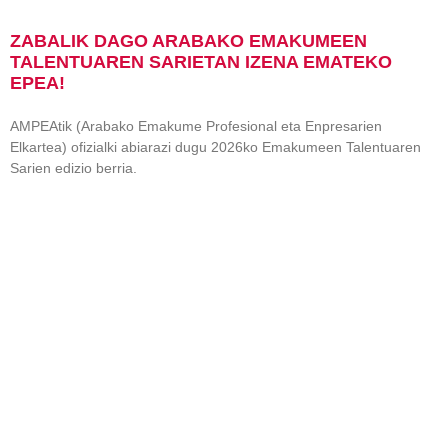
ZABALIK DAGO ARABAKO EMAKUMEEN
TALENTUAREN SARIETAN IZENA EMATEKO
EPEA!
AMPEAtik (Arabako Emakume Profesional eta Enpresarien
Elkartea) ofizialki abiarazi dugu 2026ko Emakumeen Talentuaren
Sarien edizio berria.