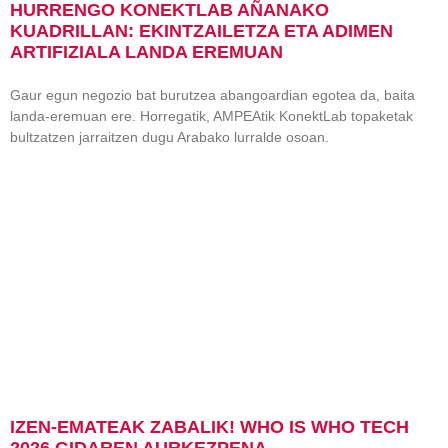
HURRENGO KONEKTLAB AÑANAKO
KUADRILLAN: EKINTZAILETZA ETA ADIMEN
ARTIFIZIALA LANDA EREMUAN
Gaur egun negozio bat burutzea abangoardian egotea da, baita
landa-eremuan ere. Horregatik, AMPEAtik KonektLab topaketak
bultzatzen jarraitzen dugu Arabako lurralde osoan.
IZEN-EMATEAK ZABALIK! WHO IS WHO TECH