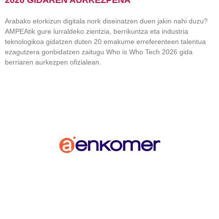
2026 GIDAREN AURKEZPENA
Arabako etorkizun digitala nork diseinatzen duen jakin nahi duzu?
AMPEAtik gure lurraldeko zientzia, berrikuntza eta industria
teknologikoa gidatzen duten 20 emakume erreferenteen talentua
ezagutzera gonbidatzen zaitugu Who is Who Tech 2026 gida
berriaren aurkezpen ofizialean.