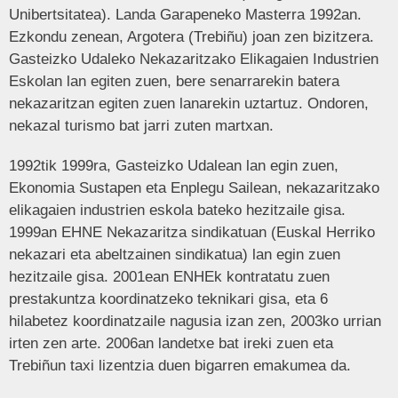
Unibertsitatea). Landa Garapeneko Masterra 1992an.
Ezkondu zenean, Argotera (Trebiñu) joan zen bizitzera.
Gasteizko Udaleko Nekazaritzako Elikagaien Industrien
Eskolan lan egiten zuen, bere senarrarekin batera
nekazaritzan egiten zuen lanarekin uztartuz. Ondoren,
nekazal turismo bat jarri zuten martxan.
1992tik 1999ra, Gasteizko Udalean lan egin zuen,
Ekonomia Sustapen eta Enplegu Sailean, nekazaritzako
elikagaien industrien eskola bateko hezitzaile gisa.
1999an EHNE Nekazaritza sindikatuan (Euskal Herriko
nekazari eta abeltzainen sindikatua) lan egin zuen
hezitzaile gisa. 2001ean ENHEk kontratatu zuen
prestakuntza koordinatzeko teknikari gisa, eta 6
hilabetez koordinatzaile nagusia izan zen, 2003ko urrian
irten zen arte. 2006an landetxe bat ireki zuen eta
Trebiñun taxi lizentzia duen bigarren emakumea da.