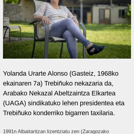
Yolanda Urarte Alonso (Gasteiz, 1968ko
ekainaren 7a) Trebiñuko nekazaria da,
Arabako Nekazal Abeltzaintza Elkartea
(UAGA) sindikatuko lehen presidentea eta
Trebiñuko konderriko bigarren taxilaria.
1991n Albaitaritzan lizentziatu zen (Zaragozako