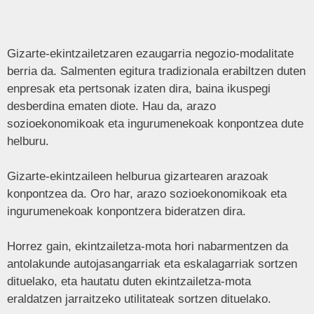
Gizarte-ekintzailetzaren ezaugarria negozio-modalitate
berria da. Salmenten egitura tradizionala erabiltzen duten
enpresak eta pertsonak izaten dira, baina ikuspegi
desberdina ematen diote. Hau da, arazo
sozioekonomikoak eta ingurumenekoak konpontzea dute
helburu.
Gizarte-ekintzaileen helburua gizartearen arazoak
konpontzea da. Oro har, arazo sozioekonomikoak eta
ingurumenekoak konpontzera bideratzen dira.
Horrez gain, ekintzailetza-mota hori nabarmentzen da
antolakunde autojasangarriak eta eskalagarriak sortzen
dituelako, eta hautatu duten ekintzailetza-mota
eraldatzen jarraitzeko utilitateak sortzen dituelako.