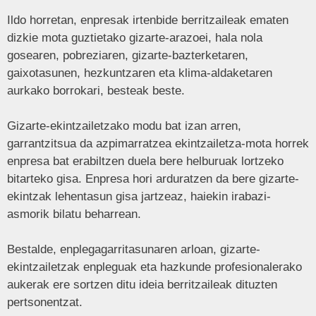
Ildo horretan, enpresak irtenbide berritzaileak ematen
dizkie mota guztietako gizarte-arazoei, hala nola
gosearen, pobreziaren, gizarte-bazterketaren,
gaixotasunen, hezkuntzaren eta klima-aldaketaren
aurkako borrokari, besteak beste.
Gizarte-ekintzailetzako modu bat izan arren,
garrantzitsua da azpimarratzea ekintzailetza-mota horrek
enpresa bat erabiltzen duela bere helburuak lortzeko
bitarteko gisa. Enpresa hori arduratzen da bere gizarte-
ekintzak lehentasun gisa jartzeaz, haiekin irabazi-
asmorik bilatu beharrean.
Bestalde, enplegagarritasunaren arloan, gizarte-
ekintzailetzak enpleguak eta hazkunde profesionalerako
aukerak ere sortzen ditu ideia berritzaileak dituzten
pertsonentzat.