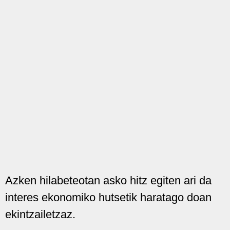
Azken hilabeteotan asko hitz egiten ari da
interes ekonomiko hutsetik haratago doan
ekintzailetzaz.