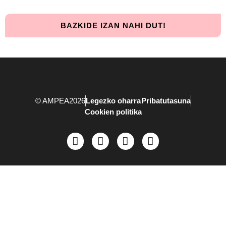
BAZKIDE IZAN NAHI DUT!
© AMPEA2026
Legezko oharra
Pribatutasuna
Cookien politika