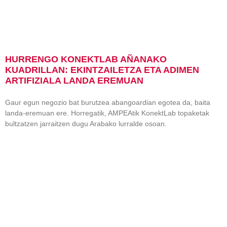
HURRENGO KONEKTLAB AÑANAKO
KUADRILLAN: EKINTZAILETZA ETA ADIMEN
ARTIFIZIALA LANDA EREMUAN
Gaur egun negozio bat burutzea abangoardian egotea da, baita
landa-eremuan ere. Horregatik, AMPEAtik KonektLab topaketak
bultzatzen jarraitzen dugu Arabako lurralde osoan.