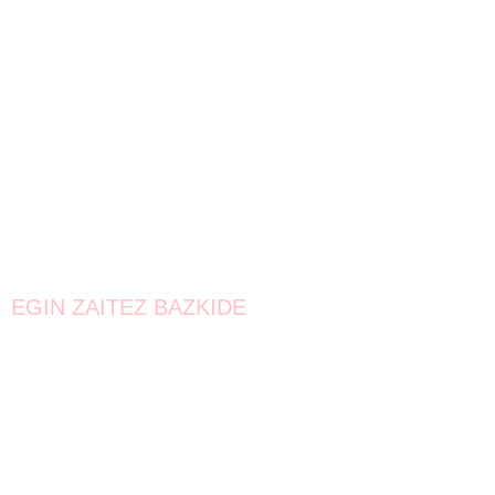
EGIN ZAITEZ BAZKIDE
Bat egin!
Oraindik lortzeke dago.
Elkarrekin urrunago iritsiko gara!