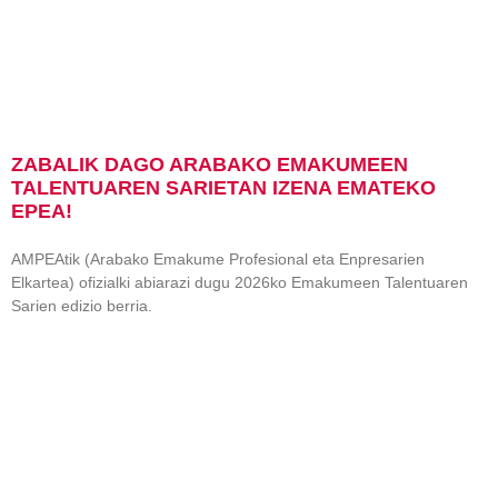
ZABALIK DAGO ARABAKO EMAKUMEEN
TALENTUAREN SARIETAN IZENA EMATEKO
EPEA!
AMPEAtik (Arabako Emakume Profesional eta Enpresarien
Elkartea) ofizialki abiarazi dugu 2026ko Emakumeen Talentuaren
Sarien edizio berria.