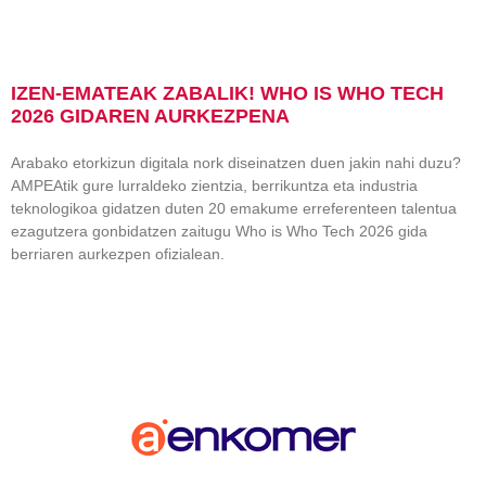
IZEN-EMATEAK ZABALIK! WHO IS WHO TECH
2026 GIDAREN AURKEZPENA
Arabako etorkizun digitala nork diseinatzen duen jakin nahi duzu?
AMPEAtik gure lurraldeko zientzia, berrikuntza eta industria
teknologikoa gidatzen duten 20 emakume erreferenteen talentua
ezagutzera gonbidatzen zaitugu Who is Who Tech 2026 gida
berriaren aurkezpen ofizialean.