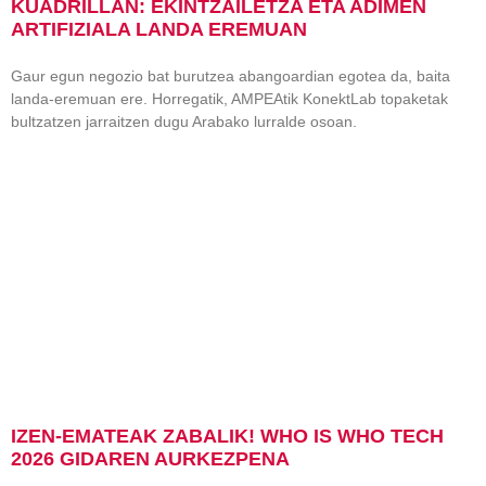
KUADRILLAN: EKINTZAILETZA ETA ADIMEN
ARTIFIZIALA LANDA EREMUAN
Gaur egun negozio bat burutzea abangoardian egotea da, baita
landa-eremuan ere. Horregatik, AMPEAtik KonektLab topaketak
bultzatzen jarraitzen dugu Arabako lurralde osoan.
IZEN-EMATEAK ZABALIK! WHO IS WHO TECH
2026 GIDAREN AURKEZPENA