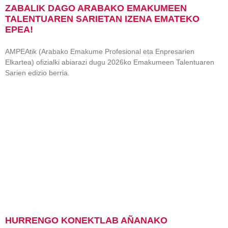
ZABALIK DAGO ARABAKO EMAKUMEEN
TALENTUAREN SARIETAN IZENA EMATEKO
EPEA!
AMPEAtik (Arabako Emakume Profesional eta Enpresarien
Elkartea) ofizialki abiarazi dugu 2026ko Emakumeen Talentuaren
Sarien edizio berria.
HURRENGO KONEKTLAB AÑANAKO