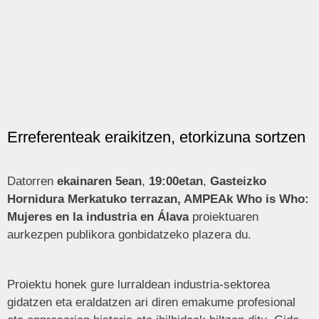
Erreferenteak eraikitzen, etorkizuna sortzen
Datorren
ekainaren 5ean
,
19:00etan
,
Gasteizko
Hornidura Merkatuko terrazan, AMPEAk Who is Who:
Mujeres en la industria en Álava
proiektuaren
aurkezpen publikora gonbidatzeko plazera du.
Proiektu honek gure lurraldean industria-sektorea
gidatzen eta eraldatzen ari diren emakume profesional