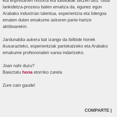
eta enpresarien historia eta ibilbideak biltzen ditu. Gida
lankidetza-prozesu baten emaitza da, egunez egun
Arabako industrian talentua, esperientzia eta lidergoa
ematen duten emakume askoren parte-hartze
aktiboarekin.
Jardunaldia aukera bat izango da ibilbide horiek
ikusarazteko, esperientziak partekatzeko eta Arabako
emakume profesionalen sarea indartzeko.
Joan nahi duzu?
Baieztatu
hona
etorriko zarela
Zure zain gaude!
COMPARTE |