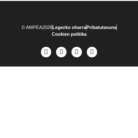
© AMPEA2026
Legezko oharra
Pribatutasuna
Cookien politika