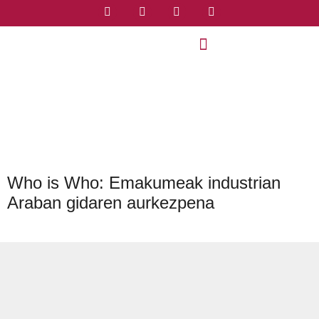
Who is Who: Emakumeak industrian
Araban gidaren aurkezpena