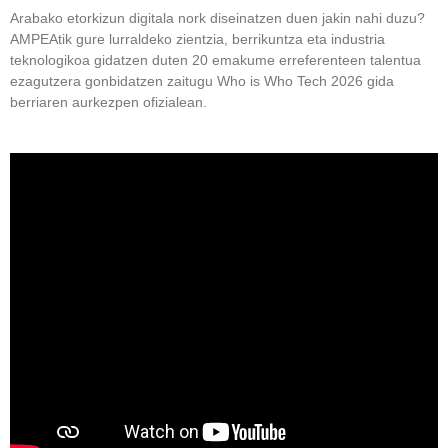
Arabako etorkizun digitala nork diseinatzen duen jakin nahi duzu?
AMPEAtik gure lurraldeko zientzia, berrikuntza eta industria
teknologikoa gidatzen duten 20 emakume erreferenteen talentua
ezagutzera gonbidatzen zaitugu Who is Who Tech 2026 gida
berriaren aurkezpen ofizialean.