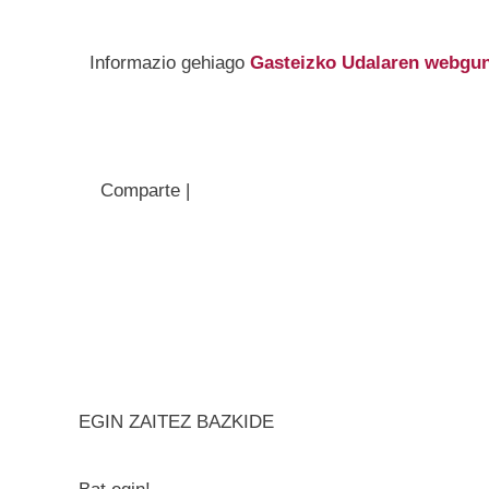
Informazio gehiago
Gasteizko Udalaren webgu
Comparte |
EGIN ZAITEZ BAZKIDE