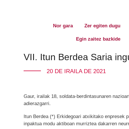
Nor gara
Zer egiten dugu
Egin zaitez bazkide
VII. Itun Berdea Saria i
20 DE IRAILA DE 2021
Gaur, irailak 18, soldata-berdintasunaren nazioa
adierazgarri.
Itun Berdea (*) Erkidegoari atxikitako enpresek 
inpaktua modu aktiboan murriztea dakarren neurri