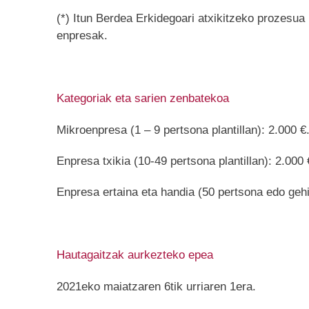
(*) Itun Berdea Erkidegoari atxikitzeko prozesua
enpresak.
Kategoriak eta sarien zenbatekoa
Mikroenpresa (1 – 9 pertsona plantillan): 2.000 €
Enpresa txikia (10-49 pertsona plantillan): 2.000 
Enpresa ertaina eta handia (50 pertsona edo gehia
Hautagaitzak aurkezteko epea
2021eko maiatzaren 6tik urriaren 1era.