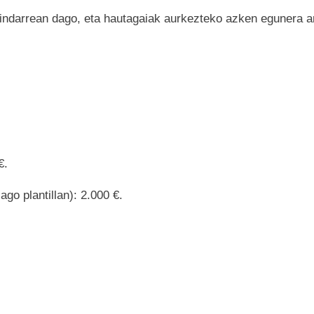
 indarrean dago, eta hautagaiak aurkezteko azken egunera art
.
€.
go plantillan): 2.000 €.