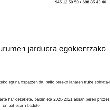
945 12 50 50 • 688 85 43 46
ngurumen jarduera egokientzako
rteko eguna ospatzen da, balio bereko lanaren truke soldata
parte har dezakete, baldin eta 2020-2021 aldian beren proz
ren bat ezarri badute.