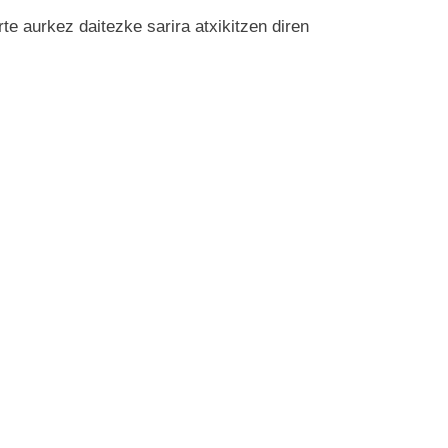
e aurkez daitezke sarira atxikitzen diren