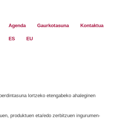
Agenda
Gaurkotasuna
Kontaktua
ES
EU
-berdintasuna lortzeko etengabeko ahaleginen
esuen, produktuen eta/edo zerbitzuen ingurumen-