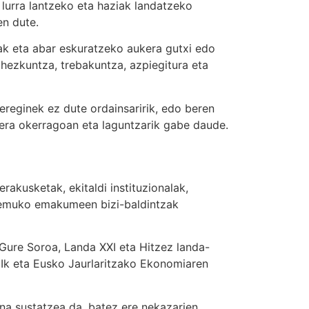
urra lantzeko eta haziak landatzeko
en dute.
uak eta abar eskuratzeko aukera gutxi edo
hezkuntza, trebakuntza, azpiegitura eta
ereginek ez dute ordainsaririk, edo beren
ra okerragoan eta laguntzarik gabe daude.
rakusketak, ekitaldi instituzionalak,
-eremuko emakumeen bizi-baldintzak
re Soroa, Landa XXI eta Hitzez landa-
k eta Eusko Jaurlaritzako Ekonomiaren
 sustatzea da, batez ere nekazarien