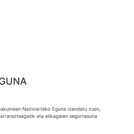
EGUNA
makumeen Nazioarteko Eguna izendatu zuen,
rrarazteagatik eta elikagaien segurtasuna