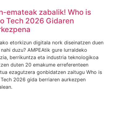
n-emateak zabalik! Who is
o Tech 2026 Gidaren
rkezpena
ako etorkizun digitala nork diseinatzen duen
n nahi duzu? AMPEAtik gure lurraldeko
zia, berrikuntza eta industria teknologikoa
tzen duten 20 emakume erreferenteen
ntua ezagutzera gonbidatzen zaitugu Who is
Tech 2026 gida berriaren aurkezpen
alean.