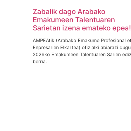
Zabalik dago Arabako
Emakumeen Talentuaren
Sarietan izena emateko epea!
AMPEAtik (Arabako Emakume Profesional e
Enpresarien Elkartea) ofizialki abiarazi dugu
2026ko Emakumeen Talentuaren Sarien ediz
berria.