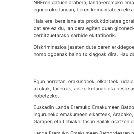
NBEren datuen arabera, landa-eremuko emak
eguneroko lanean, beren komunitateen elika
Hala ere, bere lana eta produktibitatea gor
bat ere ez du, lan bera egiten duen gizonez
zerbitzuetarako sarbide ekitatiborik.
Diskriminazioa jasaten dute beren erkidegoe
homologoenak baino txikiagoak dira. Hau d
Egun horretan, erakundeek, elkarteek, udalek
azokak, tailerrak, antzerki-lanak eta beste
hobetzeko.
Euskadin Landa Eremuko Emakumeen Batzord
inguruneko emakumeen elkarteek, Arabako, 
Garapen eta Lehiakortasun Sailak osatzen d
Landa Eremuko Emakumeen Batzordearen hel