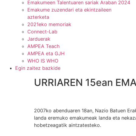
Emakumeen Talentuaren sariak Araban 2024
Emakume zuzendari eta ekintzaileen
azterketa
2021eko memoriak
Connect-Lab
Jarduerak
AMPEA Teach
AMPEA eta GJH
WHO IS WHO
Egin zaitez bazkide
URRIAREN 15ean E
2007ko abenduaren 18an, Nazio Batuen Era
landa eremuko emakumeak landa eta nekazar
hobetzeagatik aintzatesteko.