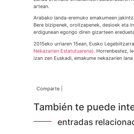
artean.
Arabako landa-eremuko emakumeen jakintza
Bere bizipenek, oroitzapenek, desioek eta i
erdigunean egongo diren gizarteen ereduetar
2015eko urriaren 15ean, Eusko Legebiltzarr
Nekazarien Estatutuarena)
. Horrenbestez, 
izan zen Euskadi, emakume nekazarien lana i
Comparte |
También te puede inte
entradas relaciona