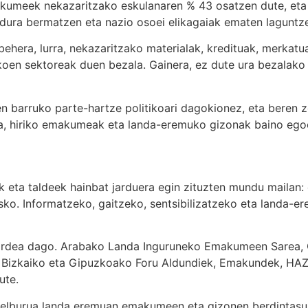
umeek nekazaritzako eskulanaren % 43 osatzen dute, eta l
dura bermatzen eta nazio osoei elikagaiak ematen laguntz
abehera, lurra, nekazaritzako materialak, kredituak, merkat
koen sektoreak duen bezala. Gainera, ez dute ura bezalako 
n barruko parte-hartze politikoari dagokionez, eta beren z
a, hiriko emakumeak eta landa-eremuko gizonak baino egoe
 eta taldeek hainbat jarduera egin zituzten mundu mailan: e
 asko. Informatzeko, gaitzeko, sentsibilizatzeko eta landa
ea dago. Arabako Landa Inguruneko Emakumeen Sarea, Gu
Bizkaiko eta Gipuzkoako Foru Aldundiek, Emakundek, HAZI
ute.
burua landa eremuan emakumeen eta gizonen berdintasuna