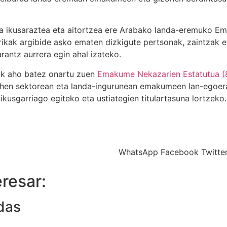
 ikusaraztea eta aitortzea ere Arabako landa-eremuko Em
rrikak argibide asko ematen dizkigute pertsonak, zaintzak
antz aurrera egin ahal izateko.
ak aho batez onartu zuen
Emakume Nekazarien Estatutua (
lehen sektorean eta landa-ingurunean emakumeen lan-egoe
kusgarriago egiteko eta ustiategien titulartasuna lortzeko.
WhatsApp
Facebook
Twitte
resar:
das