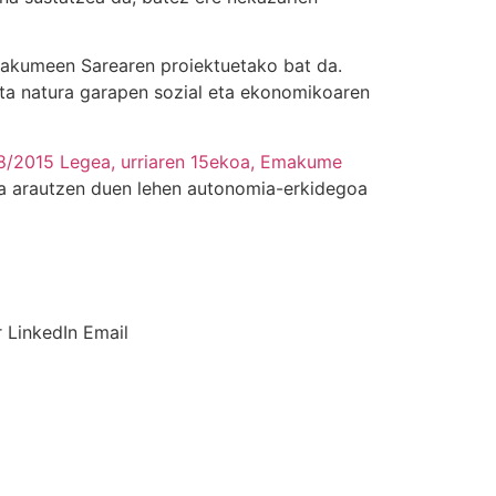
akumeen Sarearen proiektuetako bat da.
 eta natura garapen sozial eta ekonomikoaren
8/2015 Legea, urriaren 15ekoa, Emakume
ra arautzen duen lehen autonomia-erkidegoa
r
LinkedIn
Email