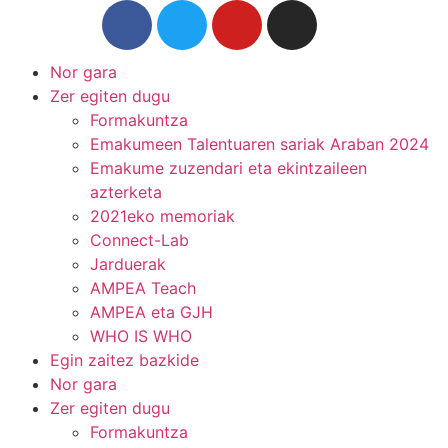
Nor gara
Zer egiten dugu
Formakuntza
Emakumeen Talentuaren sariak Araban 2024
Emakume zuzendari eta ekintzaileen
azterketa
2021eko memoriak
Connect-Lab
Jarduerak
AMPEA Teach
AMPEA eta GJH
WHO IS WHO
Egin zaitez bazkide
Nor gara
Zer egiten dugu
Formakuntza