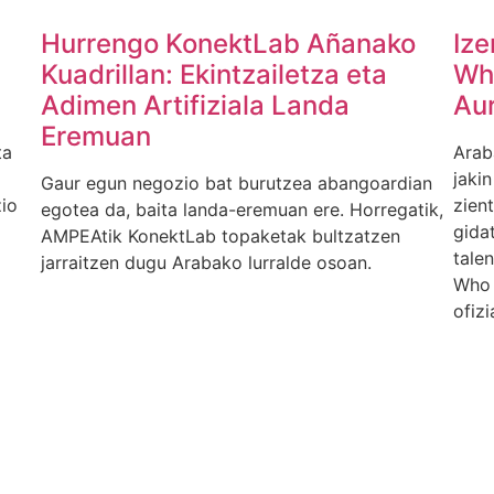
Hurrengo KonektLab Añanako
Ize
Kuadrillan: Ekintzailetza eta
Wh
Adimen Artifiziala Landa
Au
Eremuan
ta
Arab
jaki
Gaur egun negozio bat burutzea abangoardian
io
zient
egotea da, baita landa-eremuan ere. Horregatik,
gida
AMPEAtik KonektLab topaketak bultzatzen
tale
jarraitzen dugu Arabako lurralde osoan.
Who 
ofizi