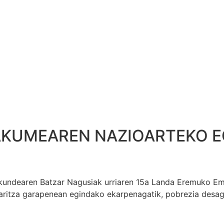
MAKUMEAREN NAZIOARTEKO 
kundearen Batzar Nagusiak urriaren 15a Landa Eremuko E
itza garapenean egindako ekarpenagatik, pobrezia desage