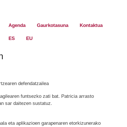
Agenda
Gaurkotasuna
Kontaktua
ES
EU
n
rtzearen defendatzailea
ilearen funtsezko zati bat. Patricia arrasto
n sar daitezen sustatuz.
onala eta aplikazioen garapenaren etorkizunerako