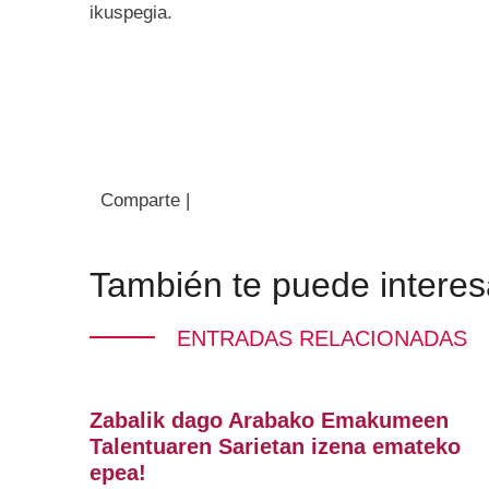
ikuspegia.
Comparte |
También te puede interes
ENTRADAS RELACIONADAS
Zabalik dago Arabako Emakumeen
Talentuaren Sarietan izena emateko
epea!