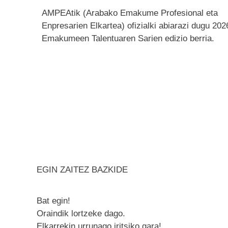
AMPEAtik (Arabako Emakume Profesional eta
Enpresarien Elkartea) ofizialki abiarazi dugu 20
Emakumeen Talentuaren Sarien edizio berria.
EGIN ZAITEZ BAZKIDE
Bat egin!
Oraindik lortzeke dago.
Elkarrekin urrunago iritsiko gara!