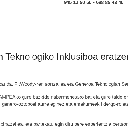
945 12 50 50 • 688 85 43 46
n Teknologiko Inklusiboa eratze
at da, FitWoody-ren sortzailea eta Generoa Teknologian Sa
AMPEAko gure bazkide nabarmenetako bat eta gure talde erag
, genero-oztopoei aurre eginez eta emakumeak lidergo-roleta
spiratzailea, eta partekatu egin ditu bere esperientzia perts