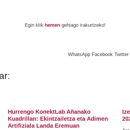
Egin klik
hemen
gehiago irakurtzeko!
WhatsApp
Facebook
Twitter
ar:
Hurrengo KonektLab Añanako
Iz
Kuadrillan: Ekintzailetza eta Adimen
20
Artifiziala Landa Eremuan