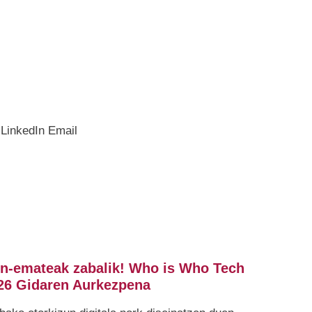
LinkedIn
Email
en-emateak zabalik! Who is Who Tech
26 Gidaren Aurkezpena