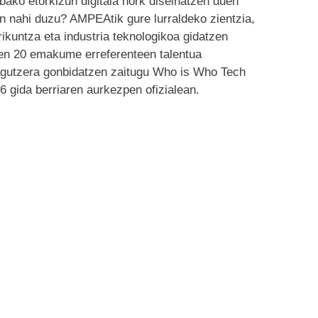
bako etorkizun digitala nork diseinatzen duen
in nahi duzu? AMPEAtik gure lurraldeko zientzia,
rikuntza eta industria teknologikoa gidatzen
en 20 emakume erreferenteen talentua
gutzera gonbidatzen zaitugu Who is Who Tech
6 gida berriaren aurkezpen ofizialean.