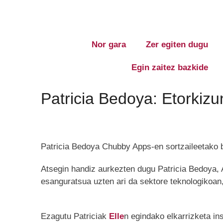
Nor gara
Zer egiten dugu
Egin zaitez bazkide
Patricia Bedoya: Etorkizu
Patricia Bedoya Chubby Apps-en sortzaileetako b
Atsegin handiz aurkezten dugu Patricia Bedoya, 
esanguratsua uzten ari da sektore teknologikoan
Ezagutu Patriciak
Elle
n egindako elkarrizketa in