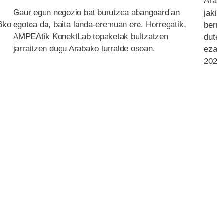
Ara
Gaur egun negozio bat burutzea abangoardian
jak
26ko
egotea da, baita landa-eremuan ere. Horregatik,
ber
AMPEAtik KonektLab topaketak bultzatzen
dut
jarraitzen dugu Arabako lurralde osoan.
eza
202