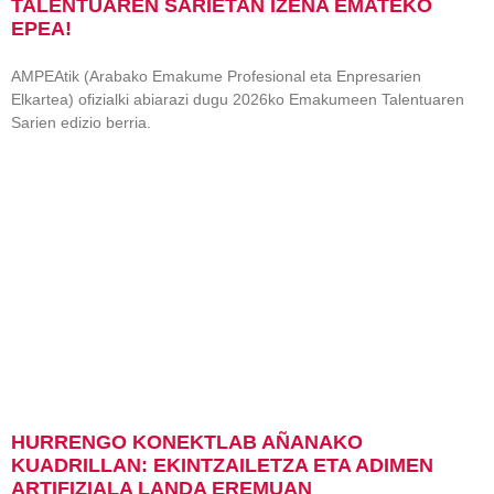
TALENTUAREN SARIETAN IZENA EMATEKO
EPEA!
AMPEAtik (Arabako Emakume Profesional eta Enpresarien
Elkartea) ofizialki abiarazi dugu 2026ko Emakumeen Talentuaren
Sarien edizio berria.
HURRENGO KONEKTLAB AÑANAKO
KUADRILLAN: EKINTZAILETZA ETA ADIMEN
ARTIFIZIALA LANDA EREMUAN