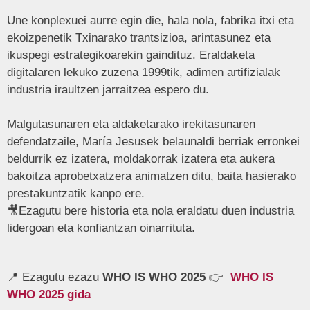
Une konplexuei aurre egin die, hala nola, fabrika itxi eta
ekoizpenetik Txinarako trantsizioa, arintasunez eta
ikuspegi estrategikoarekin gaindituz. Eraldaketa
digitalaren lekuko zuzena 1999tik, adimen artifizialak
industria iraultzen jarraitzea espero du.
Malgutasunaren eta aldaketarako irekitasunaren
defendatzaile, María Jesusek belaunaldi berriak erronkei
beldurrik ez izatera, moldakorrak izatera eta aukera
bakoitza aprobetxatzera animatzen ditu, baita hasierako
prestakuntzatik kanpo ere.
🎥Ezagutu bere historia eta nola eraldatu duen industria
lidergoan eta konfiantzan oinarrituta.
📍 Ezagutu ezazu
WHO IS WHO 2025
👉
WHO IS
WHO 2025 gida