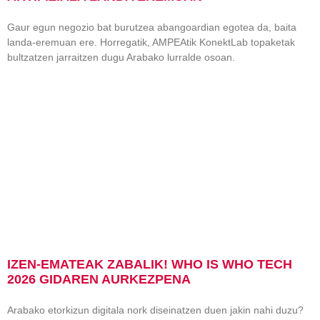
Gaur egun negozio bat burutzea abangoardian egotea da, baita
landa-eremuan ere. Horregatik, AMPEAtik KonektLab topaketak
bultzatzen jarraitzen dugu Arabako lurralde osoan.
IZEN-EMATEAK ZABALIK! WHO IS WHO TECH
2026 GIDAREN AURKEZPENA
Arabako etorkizun digitala nork diseinatzen duen jakin nahi duzu?