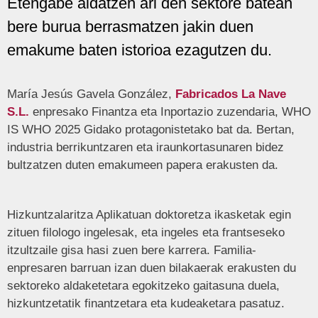
Etengabe aldatzen ari den sektore batean
bere burua berrasmatzen jakin duen
emakume baten istorioa ezagutzen du.
María Jesús Gavela González,
Fabricados La Nave
S.L.
enpresako Finantza eta Inportazio zuzendaria, WHO
IS WHO 2025 Gidako protagonistetako bat da. Bertan,
industria berrikuntzaren eta iraunkortasunaren bidez
bultzatzen duten emakumeen papera erakusten da.
Hizkuntzalaritza Aplikatuan doktoretza ikasketak egin
zituen filologo ingelesak, eta ingeles eta frantseseko
itzultzaile gisa hasi zuen bere karrera. Familia-
enpresaren barruan izan duen bilakaerak erakusten du
sektoreko aldaketetara egokitzeko gaitasuna duela,
hizkuntzetatik finantzetara eta kudeaketara pasatuz.