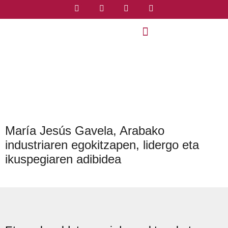
María Jesús Gavela, Arabako
industriaren egokitzapen, lidergo eta
ikuspegiaren adibidea