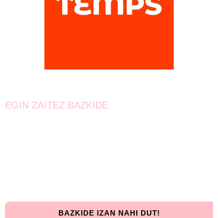
EGIN ZAITEZ BAZKIDE
Bat egin!
Oraindik lortzeke dago.
Elkarrekin urrunago iritsiko gara!
BAZKIDE IZAN NAHI DUT!