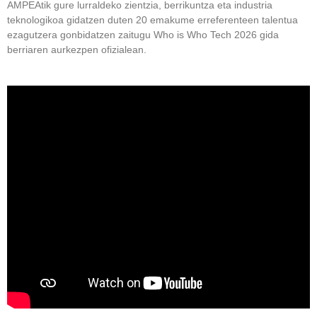
AMPEAtik gure lurraldeko zientzia, berrikuntza eta industria
teknologikoa gidatzen duten 20 emakume erreferenteen talentua
ezagutzera gonbidatzen zaitugu Who is Who Tech 2026 gida
berriaren aurkezpen ofizialean.