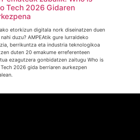
o Tech 2026 Gidaren
rkezpena
ako etorkizun digitala nork diseinatzen duen
n nahi duzu? AMPEAtik gure lurraldeko
zia, berrikuntza eta industria teknologikoa
tzen duten 20 emakume erreferenteen
ntua ezagutzera gonbidatzen zaitugu Who is
Tech 2026 gida berriaren aurkezpen
alean.