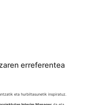
tzaren erreferentea
ntzatik eta hurbiltasunetik inspiratuz.
-proiektutan Interim Manager
da eta