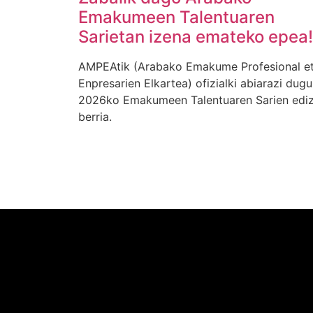
Emakumeen Talentuaren
Sarietan izena emateko epea!
AMPEAtik (Arabako Emakume Profesional e
Enpresarien Elkartea) ofizialki abiarazi dugu
2026ko Emakumeen Talentuaren Sarien ediz
berria.