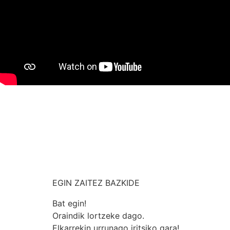
EGIN ZAITEZ BAZKIDE
Bat egin!
Oraindik lortzeke dago.
Elkarrekin urrunago iritsiko gara!