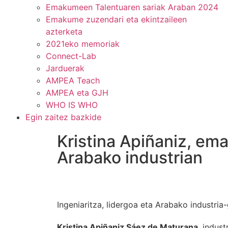
Emakumeen Talentuaren sariak Araban 2024
Emakume zuzendari eta ekintzaileen
azterketa
2021eko memoriak
Connect-Lab
Jarduerak
AMPEA Teach
AMPEA eta GJH
WHO IS WHO
Egin zaitez bazkide
Kristina Apiñaniz, em
Arabako industrian
Ingeniaritza, lidergoa eta Arabako industria-
Kristina Apiñaniz Sáez de Maturana
, indus