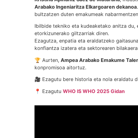
Arabako Ingeniaritza Elkargoaren dekanoa
bultzatzen duten emakumeak nabarmentzen
Ibilbide tekniko eta kudeaketako anitza du,
etorkizunerako giltzarriak diren.
Ezagutza, enpatia eta eraldatzeko gaitasuna
konfiantza izatera eta sektorearen bilakaera
🏆 Aurten,
Ampea Arabako Emakume Talen
konpromisoa aitortuz.
🎥 Ezagutu bere historia eta nola eraldatu d
📍 Ezagutu
WHO IS WHO 2025 Gidan