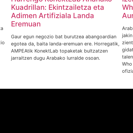
Kuadrillan: Ekintzailetza eta
Wh
Adimen Artifiziala Landa
Au
Eremuan
ta
Arab
jaki
Gaur egun negozio bat burutzea abangoardian
io
zient
egotea da, baita landa-eremuan ere. Horregatik,
gida
AMPEAtik KonektLab topaketak bultzatzen
tale
jarraitzen dugu Arabako lurralde osoan.
Who 
ofizi