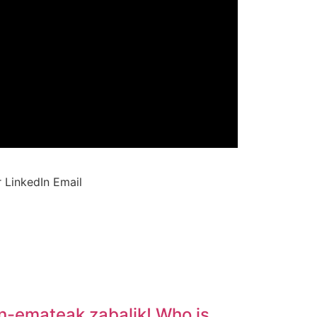
r
LinkedIn
Email
n-emateak zabalik! Who is