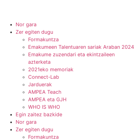
Nor gara
Zer egiten dugu
Formakuntza
Emakumeen Talentuaren sariak Araban 2024
Emakume zuzendari eta ekintzaileen
azterketa
2021eko memoriak
Connect-Lab
Jarduerak
AMPEA Teach
AMPEA eta GJH
WHO IS WHO
Egin zaitez bazkide
Nor gara
Zer egiten dugu
Formakuntza