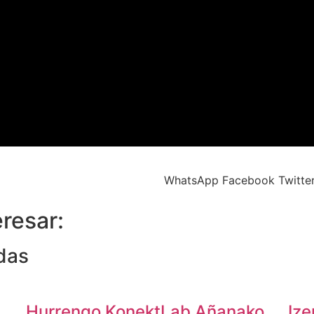
WhatsApp
Facebook
Twitte
resar:
das
Hurrengo KonektLab Añanako
Ize