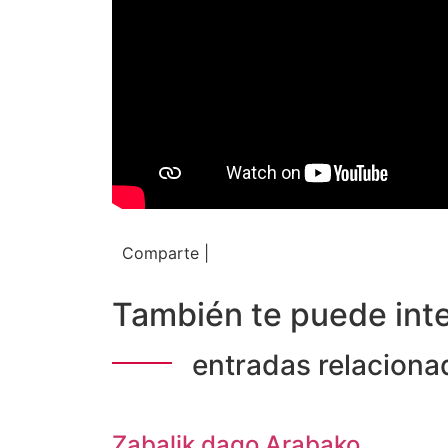
Comparte |
También te puede inte
entradas relaciona
Zabalik dago Arabako