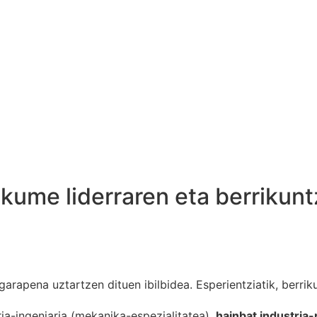
akume liderraren eta berrikun
garapena uztartzen dituen ibilbidea. Esperientziatik, berriku
tria-ingeniaria (mekanika-espezialitatea),
hainbat industria