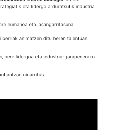
rategiatik eta lidergo arduratsutik industria
tore humanoa eta jasangarritasuna
i berriak animatzen ditu beren talentuan
n
, bere lidergoa eta industria-garapenerako
nfiantzan oinarrituta.