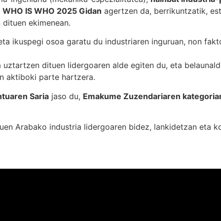
.
WHO IS WHO 2025 Gidan
agertzen da, berrikuntzatik, est
 dituen ekimenean.
 eta ikuspegi osoa garatu du industriaren inguruan, non fak
 uztartzen dituen lidergoaren alde egiten du, eta belaunald
n aktiboki parte hartzera.
tuaren Saria
jaso du,
Emakume Zuzendariaren kategoria
uen Arabako industria lidergoaren bidez, lankidetzan eta ko