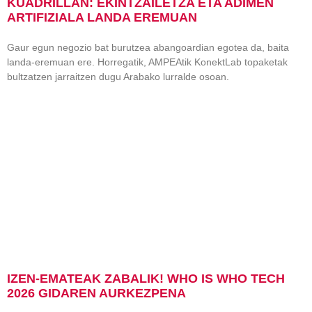
KUADRILLAN: EKINTZAILETZA ETA ADIMEN
ARTIFIZIALA LANDA EREMUAN
Gaur egun negozio bat burutzea abangoardian egotea da, baita
landa-eremuan ere. Horregatik, AMPEAtik KonektLab topaketak
bultzatzen jarraitzen dugu Arabako lurralde osoan.
IZEN-EMATEAK ZABALIK! WHO IS WHO TECH
2026 GIDAREN AURKEZPENA