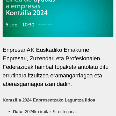
EnpresariAK Euskadiko Emakume
Enpresari, Zuzendari eta Profesionalen
Federazioak hainbat topaketa antolatu ditu
errutinara itzultzea eramangarriagoa eta
aberasgarriagoa izan dadin.
Kontzilia 2024 Enpresentzako Laguntza Ildoa
Data
: 2024ko irailak 5, osteguna