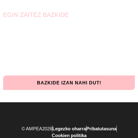
EGIN ZAITEZ BAZKIDE
Bat egin!
Oraindik lortzeke dago.
Elkarrekin urrunago iritsiko gara!
BAZKIDE IZAN NAHI DUT!
© AMPEA2026
Legezko oharra
Pribatutasuna
Cookien politika