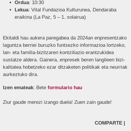
Ordua
: 10:30
Lekua
: Vital Fundazioa Kulturunea, Dendaraba
eraikina (La Paz, 5 – 1. solairua)
Ekitaldi hau aukera paregabea da 2024an enpresentzako
laguntza berriei buruzko funtsezko informazioa lortzeko,
lan- eta familia-bizitzaren kontziliazio erantzukidea
sustatze aldera. Gainera, enpresek beren langileen bizi-
kalitatea hobetzeko ezar ditzaketen politikak eta neurriak
aurkeztuko dira.
Izen emateak
: Bete
formulario hau
Ziur gaude merezi izango duela! Zuen zain gaude!
COMPARTE |