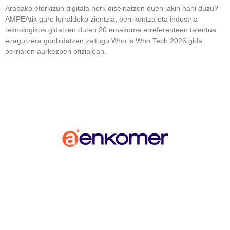
Arabako etorkizun digitala nork diseinatzen duen jakin nahi duzu?
AMPEAtik gure lurraldeko zientzia, berrikuntza eta industria
teknologikoa gidatzen duten 20 emakume erreferenteen talentua
ezagutzera gonbidatzen zaitugu Who is Who Tech 2026 gida
berriaren aurkezpen ofizialean.