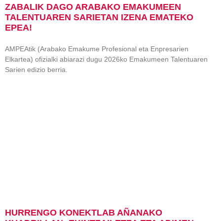
ZABALIK DAGO ARABAKO EMAKUMEEN
TALENTUAREN SARIETAN IZENA EMATEKO
EPEA!
AMPEAtik (Arabako Emakume Profesional eta Enpresarien
Elkartea) ofizialki abiarazi dugu 2026ko Emakumeen Talentuaren
Sarien edizio berria.
HURRENGO KONEKTLAB AÑANAKO