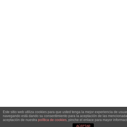
Este sitio web utiliza cookies para que usted tenga la mejor experiencia de usuar
navegando está dando su consentimiento para la aceptación de las mencionadas
aceptación de nuestra
política de cookies
, pinche el enlace para mayor informac
ACEPTAR