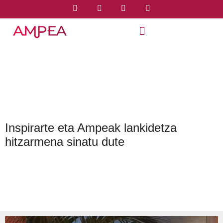
Inspirarte eta Ampeak lankidetza
hitzarmena sinatu dute