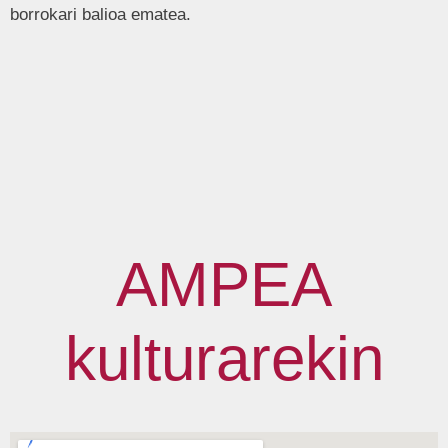
borrokari balioa ematea.
AMPEA
kulturarekin