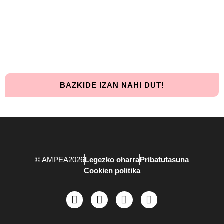
Bat egin!
Oraindik lortzeke dago.
Elkarrekin urrunago iritsiko gara!
BAZKIDE IZAN NAHI DUT!
© AMPEA2026
Legezko oharra
Pribatutasuna
Cookien politika