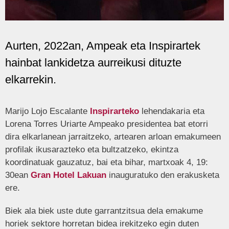
Aurten, 2022an, Ampeak eta Inspirartek
hainbat lankidetza aurreikusi dituzte
elkarrekin.
Marijo Lojo Escalante
Inspirarteko
lehendakaria eta
Lorena Torres Uriarte Ampeako presidentea bat etorri
dira elkarlanean jarraitzeko, artearen arloan emakumeen
profilak ikusarazteko eta bultzatzeko, ekintza
koordinatuak gauzatuz, bai eta bihar, martxoak 4, 19:
30ean
Gran Hotel Lakuan
inauguratuko den erakusketa
ere.
Biek ala biek uste dute garrantzitsua dela emakume
horiek sektore horretan bidea irekitzeko egin duten