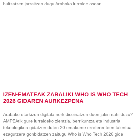
bultzatzen jarraitzen dugu Arabako lurralde osoan.
IZEN-EMATEAK ZABALIK! WHO IS WHO TECH
2026 GIDAREN AURKEZPENA
Arabako etorkizun digitala nork diseinatzen duen jakin nahi duzu?
AMPEAtik gure lurraldeko zientzia, berrikuntza eta industria
teknologikoa gidatzen duten 20 emakume erreferenteen talentua
ezagutzera gonbidatzen zaitugu Who is Who Tech 2026 gida