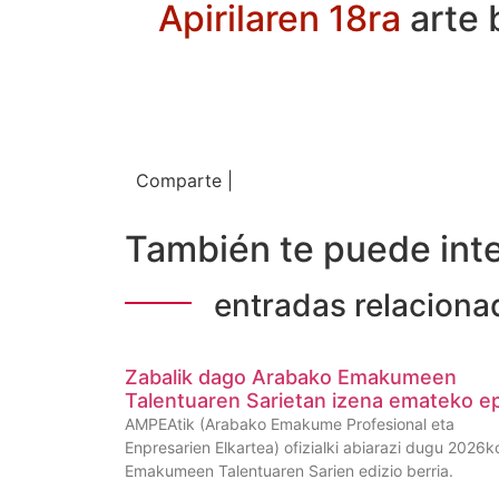
Apirilaren 18ra
arte 
Comparte |
También te puede inte
entradas relaciona
Zabalik dago Arabako Emakumeen
Talentuaren Sarietan izena emateko e
AMPEAtik (Arabako Emakume Profesional eta
Enpresarien Elkartea) ofizialki abiarazi dugu 2026k
Emakumeen Talentuaren Sarien edizio berria.