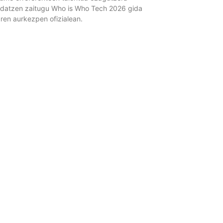
datzen zaitugu Who is Who Tech 2026 gida
aren aurkezpen ofizialean.