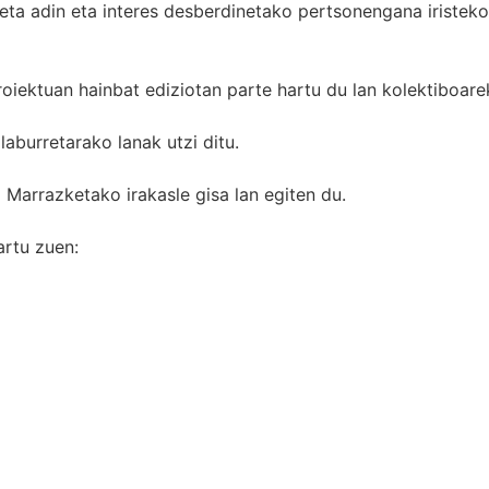
eta adin eta interes desberdinetako pertsonengana iristeko
ktuan hainbat ediziotan parte hartu du lan kolektiboarek
laburretarako lanak utzi ditu.
a Marrazketako irakasle gisa lan egiten du.
rtu zuen: