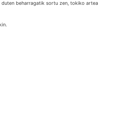
 duten beharragatik sortu zen, tokiko artea
in.