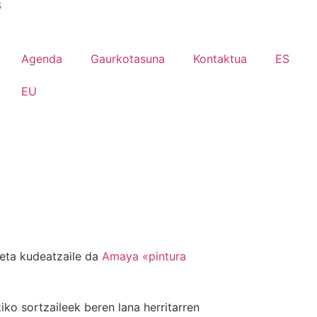
6
Agenda
Gaurkotasuna
Kontaktua
ES
EU
 eta kudeatzaile da
Amaya «pintura
iko sortzaileek beren lana herritarren