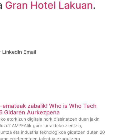
a
Gran Hotel Lakuan
.
r
LinkedIn
Email
n-emateak zabalik! Who is Who Tech
6 Gidaren Aurkezpena
ko etorkizun digitala nork diseinatzen duen jakin
duzu? AMPEAtik gure lurraldeko zientzia,
kuntza eta industria teknologikoa gidatzen duten 20
me erreferenteen talentua ezagutzera