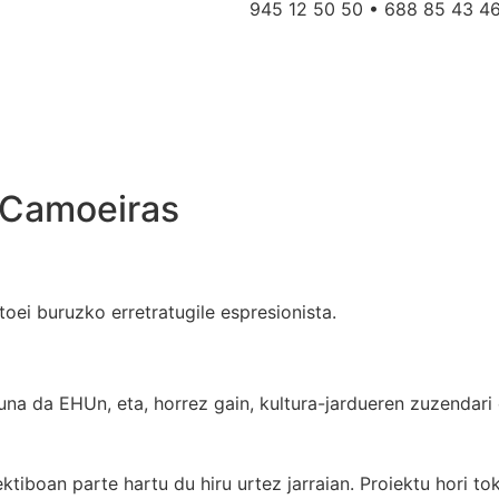
945 12 50 50 • 688 85 43 4
Camoeiras
toei buruzko erretratugile espresionista.
na da EHUn, eta, horrez gain, kultura-jardueren zuzendari
tiboan parte hartu du hiru urtez jarraian. Proiektu hori tok