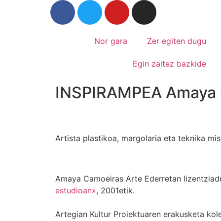
Nor gara
Zer egiten dugu
Egin zaitez bazkide
INSPIRAMPEA Amaya 
Artista plastikoa, margolaria eta teknika mis
Amaya Camoeiras Arte Ederretan lizentziadu
estudioan»
, 2001etik.
Artegian Kultur Proiektuaren erakusketa kolek