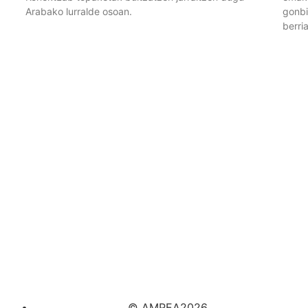
Arabako lurralde osoan.
gonbi
berri
© AMPEA2026