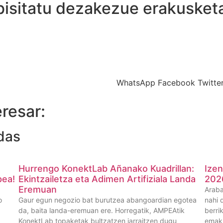
bisitatu dezakezue erakusket
WhatsApp
Facebook
Twitte
resar:
das
Hurrengo KonektLab Añanako Kuadrillan:
Ize
pea!
Ekintzailetza eta Adimen Artifiziala Landa
202
Eremuan
Araba
o
Gaur egun negozio bat burutzea abangoardian egotea
nahi 
da, baita landa-eremuan ere. Horregatik, AMPEAtik
berri
KonektLab topaketak bultzatzen jarraitzen dugu
emaku