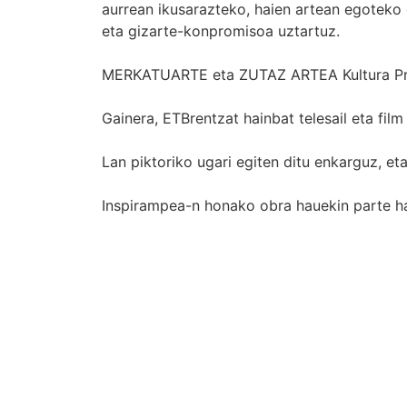
aurrean ikusarazteko, haien artean egoteko 
eta gizarte-konpromisoa uztartuz.
MERKATUARTE eta ZUTAZ ARTEA Kultura Proie
Gainera, ETBrentzat hainbat telesail eta film 
Lan piktoriko ugari egiten ditu enkarguz, et
Inspirampea-n honako obra hauekin parte ha