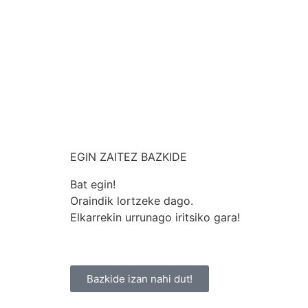
EGIN ZAITEZ BAZKIDE
Bat egin!
Oraindik lortzeke dago.
Elkarrekin urrunago iritsiko gara!
Bazkide izan nahi dut!