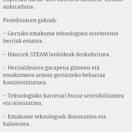
arduraduna.
Proiektuaren gakoak:
– Gertuko emakume teknologoen erreferente
berriak ematea.
– Haurrek STEAM lanbideak deskubritzea.
– Herrialdearen garapena gizonen eta
emakumeen artean gertatzeko beharraz
kontzientziatzea.
– Teknologiako karrerari buruz sentsibilizatzea
eta orientatzea.
– Emakume teknologoak ikusaraztea eta
balioestea.