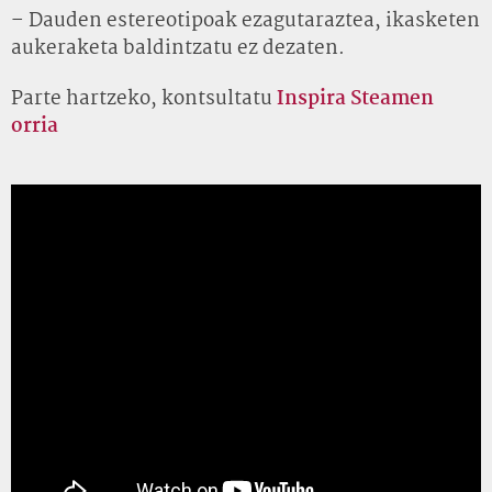
– Dauden estereotipoak ezagutaraztea, ikasketen
aukeraketa baldintzatu ez dezaten.
Parte hartzeko, kontsultatu
Inspira Steamen
orria