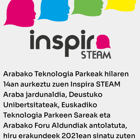
Arabako Teknologia Parkeak hilaren
14an aurkeztu zuen Inspira STEAM
Araba jardunaldia, Deustuko
Unibertsitateak, Euskadiko
Teknologia Parkeen Sareak eta
Arabako Foru Aldundiak antolatuta,
hiru erakundeek 2021ean sinatu zuten