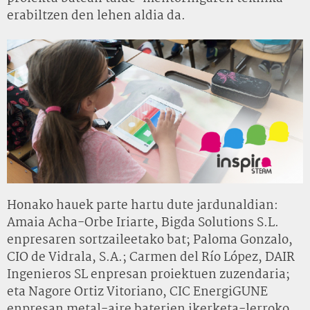
erabiltzen den lehen aldia da.
Honako hauek parte hartu dute jardunaldian:
Amaia Acha-Orbe Iriarte, Bigda Solutions S.L.
enpresaren sortzaileetako bat; Paloma Gonzalo,
CIO de Vidrala, S.A.; Carmen del Río López, DAIR
Ingenieros SL enpresan proiektuen zuzendaria;
eta Nagore Ortiz Vitoriano, CIC EnergiGUNE
enpresan metal-aire baterien ikerketa-lerroko