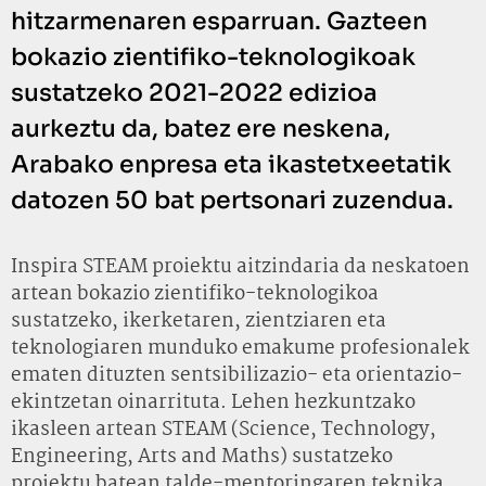
hitzarmenaren esparruan. Gazteen
bokazio zientifiko-teknologikoak
sustatzeko 2021-2022 edizioa
aurkeztu da, batez ere neskena,
Arabako enpresa eta ikastetxeetatik
datozen 50 bat pertsonari zuzendua.
Inspira STEAM proiektu aitzindaria da neskatoen
artean bokazio zientifiko-teknologikoa
sustatzeko, ikerketaren, zientziaren eta
teknologiaren munduko emakume profesionalek
ematen dituzten sentsibilizazio- eta orientazio-
ekintzetan oinarrituta. Lehen hezkuntzako
ikasleen artean STEAM (Science, Technology,
Engineering, Arts and Maths) sustatzeko
proiektu batean talde-mentoringaren teknika