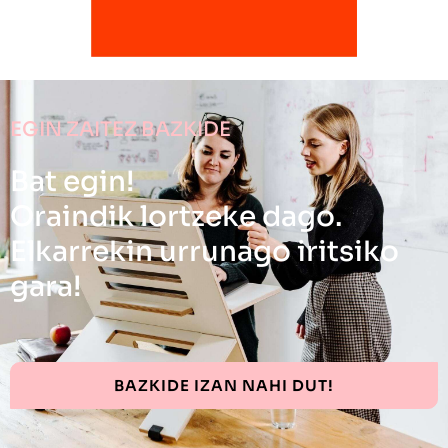
EGIN ZAITEZ BAZKIDE
Bat egin!
Oraindik lortzeke dago.
Elkarrekin urrunago iritsiko
gara!
BAZKIDE IZAN NAHI DUT!