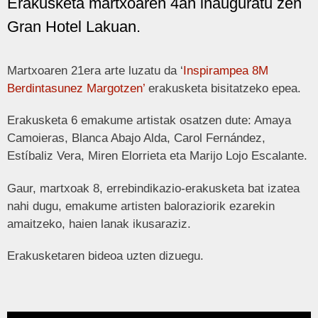
Erakusketa martxoaren 4an inauguratu zen
Gran Hotel Lakuan.
Martxoaren 21era arte luzatu da ‘
Inspirampea 8M
Berdintasunez Margotzen’
erakusketa bisitatzeko epea.
Erakusketa 6 emakume artistak osatzen dute: Amaya
Camoieras, Blanca Abajo Alda, Carol Fernández,
Estíbaliz Vera, Miren Elorrieta eta Marijo Lojo Escalante.
Gaur, martxoak 8, errebindikazio-erakusketa bat izatea
nahi dugu, emakume artisten baloraziorik ezarekin
amaitzeko, haien lanak ikusaraziz.
Erakusketaren bideoa uzten dizuegu.