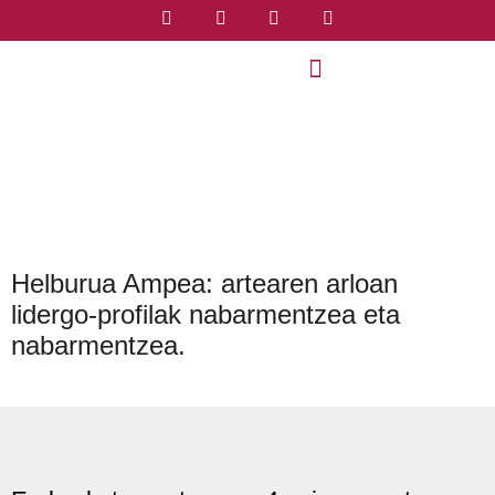
Helburua Ampea: artearen arloan
lidergo-profilak nabarmentzea eta
nabarmentzea.