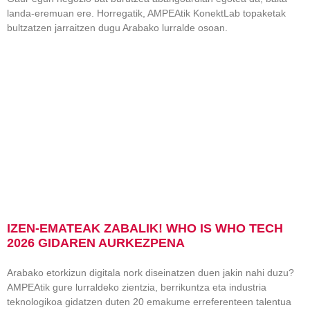
landa-eremuan ere. Horregatik, AMPEAtik KonektLab topaketak
bultzatzen jarraitzen dugu Arabako lurralde osoan.
IZEN-EMATEAK ZABALIK! WHO IS WHO TECH
2026 GIDAREN AURKEZPENA
Arabako etorkizun digitala nork diseinatzen duen jakin nahi duzu?
AMPEAtik gure lurraldeko zientzia, berrikuntza eta industria
teknologikoa gidatzen duten 20 emakume erreferenteen talentua