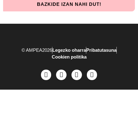
BAZKIDE IZAN NAHI DUT!
© AMPEA2026
Legezko oharra
Pribatutasuna
Cookien politika