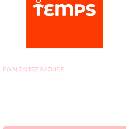
EGIN ZAITEZ BAZKIDE
Bat egin!
Oraindik lortzeke dago.
Elkarrekin urrunago iritsiko gara!