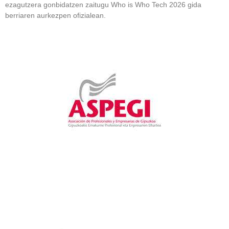
ezagutzera gonbidatzen zaitugu Who is Who Tech 2026 gida
berriaren aurkezpen ofizialean.