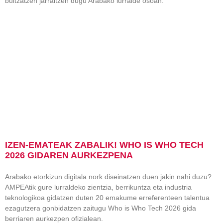
bultzatzen jarraitzen dugu Arabako lurralde osoan.
IZEN-EMATEAK ZABALIK! WHO IS WHO TECH
2026 GIDAREN AURKEZPENA
Arabako etorkizun digitala nork diseinatzen duen jakin nahi duzu?
AMPEAtik gure lurraldeko zientzia, berrikuntza eta industria
teknologikoa gidatzen duten 20 emakume erreferenteen talentua
ezagutzera gonbidatzen zaitugu Who is Who Tech 2026 gida
berriaren aurkezpen ofizialean.