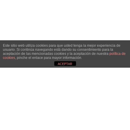
Bat egin!
Oraindik lortzeke dago.
Elkarrekin urrunago iritsiko gara!
Este sitio web utiliza cookies para que usted tenga la mejor experiencia de
BAZKIDE IZAN NAHI DUT!
usuario. Si continúa navegando está dando su consentimiento para la
aceptación de las mencionadas cookies y la aceptación de nuestra
política de
cookies
, pinche el enlace para mayor información.
ACEPTAR
© AMPEA2026
Legezko oharra
Pribatutasuna
Cookien politika