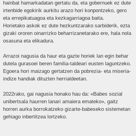
hainbat hamarkadatan gertatu da, eta gobernuek ez dute
irtenbide egokirik aurkitu arazo hori konpontzeko, gero
eta errepikatuagoa eta kezkagarriagoa baita.
Horietako askok ez dute hezkuntzarako sarbiderik, ezta
gizaki ororen oinarrizko beharrizanetarako ere, hala nola
osasuna eta elikadura.
Arrazoi nagusia da haur eta gazte horiek lan egin behar
dutela gurasoei beren familia-taldeari eusten laguntzeko.
Egoera hori maizago gertatzen da pobrezia- eta miseria-
indize handiak dituzten herrialdeetan.
2022rako, gai nagusia honako hau da: «Babes sozial
unibertsala haurren lanari amaiera emateko», gaitz
horren aurka borrokatzeko gizarte-babeseko sistemetan
gehiago inbertitzea lortzeko.