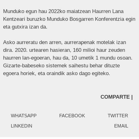
Munduko egun hau 2022ko maiatzean Haurren Lana
Kentzeari buruzko Munduko Bosgarren Konferentzia egin
eta gutxira izan da.
Asko aurreratu den arren, aurrerapenak motelak izan
dira. 2020. urtearen hasieran, 160 milioi haur zeuden
haurren lan-egoeran, hau da, 10 umetik 1 mundu osoan.
Gizarte-babeseko sistemek saihestu behar dituzte
egoera horiek, eta oraindik asko dago egiteko.
COMPARTE |
WHATSAPP
FACEBOOK
TWITTER
LINKEDIN
EMAIL