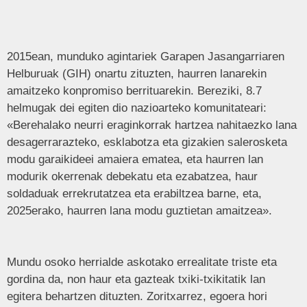
2015ean, munduko agintariek Garapen Jasangarriaren
Helburuak (GIH) onartu zituzten, haurren lanarekin
amaitzeko konpromiso berrituarekin. Bereziki, 8.7
helmugak dei egiten dio nazioarteko komunitateari:
«Berehalako neurri eraginkorrak hartzea nahitaezko lana
desagerrarazteko, esklabotza eta gizakien salerosketa
modu garaikideei amaiera ematea, eta haurren lan
modurik okerrenak debekatu eta ezabatzea, haur
soldaduak errekrutatzea eta erabiltzea barne, eta,
2025erako, haurren lana modu guztietan amaitzea».
Mundu osoko herrialde askotako errealitate triste eta
gordina da, non haur eta gazteak txiki-txikitatik lan
egitera behartzen dituzten. Zoritxarrez, egoera hori