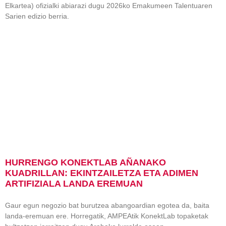
Elkartea) ofizialki abiarazi dugu 2026ko Emakumeen Talentuaren
Sarien edizio berria.
HURRENGO KONEKTLAB AÑANAKO
KUADRILLAN: EKINTZAILETZA ETA ADIMEN
ARTIFIZIALA LANDA EREMUAN
Gaur egun negozio bat burutzea abangoardian egotea da, baita
landa-eremuan ere. Horregatik, AMPEAtik KonektLab topaketak