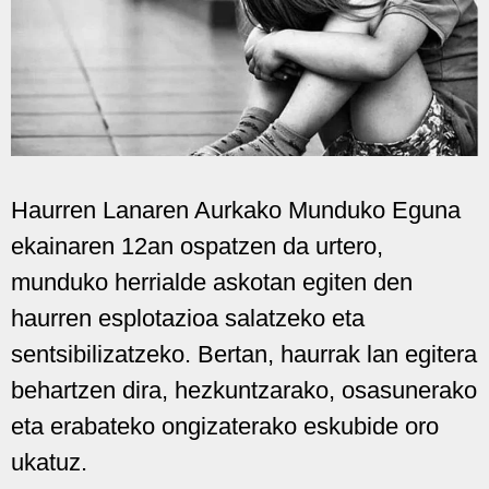
Haurren Lanaren Aurkako Munduko Eguna
ekainaren 12an ospatzen da urtero,
munduko herrialde askotan egiten den
haurren esplotazioa salatzeko eta
sentsibilizatzeko. Bertan, haurrak lan egitera
behartzen dira, hezkuntzarako, osasunerako
eta erabateko ongizaterako eskubide oro
ukatuz.