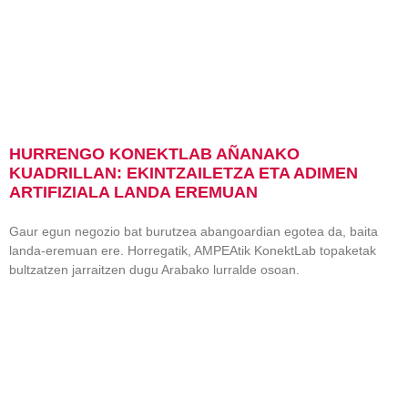
HURRENGO KONEKTLAB AÑANAKO
KUADRILLAN: EKINTZAILETZA ETA ADIMEN
ARTIFIZIALA LANDA EREMUAN
Gaur egun negozio bat burutzea abangoardian egotea da, baita
landa-eremuan ere. Horregatik, AMPEAtik KonektLab topaketak
bultzatzen jarraitzen dugu Arabako lurralde osoan.