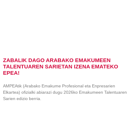
ZABALIK DAGO ARABAKO EMAKUMEEN
TALENTUAREN SARIETAN IZENA EMATEKO
EPEA!
AMPEAtik (Arabako Emakume Profesional eta Enpresarien
Elkartea) ofizialki abiarazi dugu 2026ko Emakumeen Talentuaren
Sarien edizio berria.