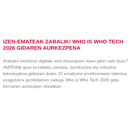
IZEN-EMATEAK ZABALIK! WHO IS WHO TECH
2026 GIDAREN AURKEZPENA
Arabako etorkizun digitala nork diseinatzen duen jakin nahi duzu?
AMPEAtik gure lurraldeko zientzia, berrikuntza eta industria
teknologikoa gidatzen duten 20 emakume erreferenteen talentua
ezagutzera gonbidatzen zaitugu Who is Who Tech 2026 gida
berriaren aurkezpen ofizialean.