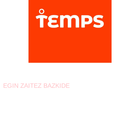
EGIN ZAITEZ BAZKIDE
Bat egin!
Oraindik lortzeke dago.
Elkarrekin urrunago iritsiko gara!