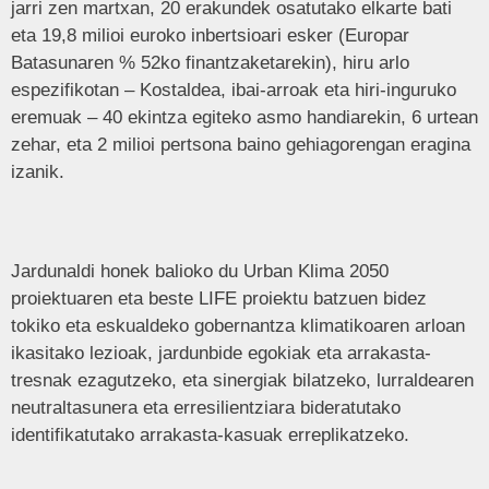
jarri zen martxan, 20 erakundek osatutako elkarte bati
eta 19,8 milioi euroko inbertsioari esker (Europar
Batasunaren % 52ko finantzaketarekin), hiru arlo
espezifikotan – Kostaldea, ibai-arroak eta hiri-inguruko
eremuak – 40 ekintza egiteko asmo handiarekin, 6 urtean
zehar, eta 2 milioi pertsona baino gehiagorengan eragina
izanik.
Jardunaldi honek balioko du Urban Klima 2050
proiektuaren eta beste LIFE proiektu batzuen bidez
tokiko eta eskualdeko gobernantza klimatikoaren arloan
ikasitako lezioak, jardunbide egokiak eta arrakasta-
tresnak ezagutzeko, eta sinergiak bilatzeko, lurraldearen
neutraltasunera eta erresilientziara bideratutako
identifikatutako arrakasta-kasuak erreplikatzeko.