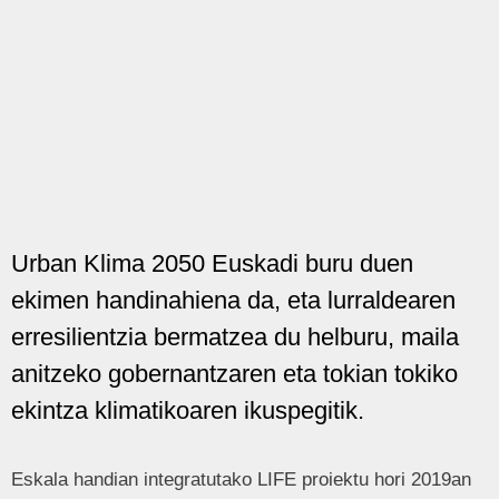
Urban Klima 2050 Euskadi buru duen
ekimen handinahiena da, eta lurraldearen
erresilientzia bermatzea du helburu, maila
anitzeko gobernantzaren eta tokian tokiko
ekintza klimatikoaren ikuspegitik.
Eskala handian integratutako LIFE proiektu hori 2019an