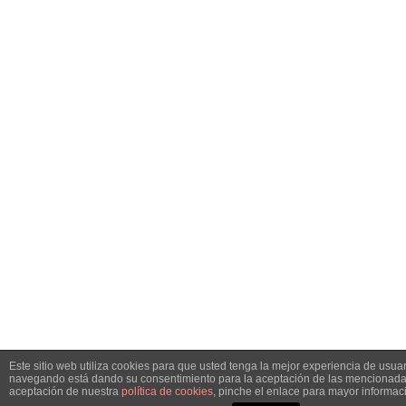
Este sitio web utiliza cookies para que usted tenga la mejor experiencia de usuar
navegando está dando su consentimiento para la aceptación de las mencionadas
aceptación de nuestra
política de cookies
, pinche el enlace para mayor informac