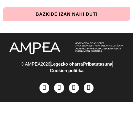
BAZKIDE IZAN NAHI DUT!
© AMPEA2026
Legezko oharra
Pribatutasuna
Cookien politika