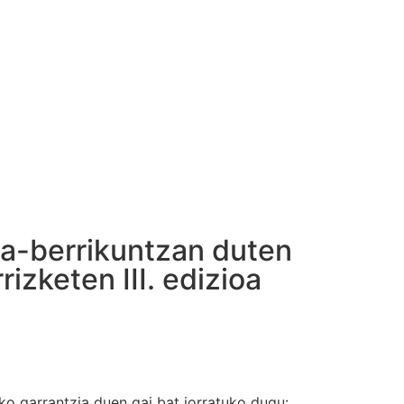
sa-berrikuntzan duten
zketen III. edizioa
ko garrantzia duen gai bat jorratuko dugu: