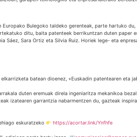
n Europako Bulegoko taldeko gerenteak, parte hartuko du, e
tekatuko ditu, baita patenteek berrikuntzan duten paper er
inia Sáez, Sara Ortiz eta Silvia Ruiz. Horiek lege- eta enp
lkarrizketa batean dioenez, «Euskadin patentearen eta jabe
rrakala duten eremuak direla ingeniaritza mekanikoa beza
k izatearen garrantzia nabarmentzen du, gazteak inspirat
gehiago eskuratzeko
https://acortar.link/Ynfhfe