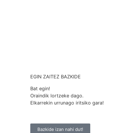
EGIN ZAITEZ BAZKIDE
Bat egin!
Oraindik lortzeke dago.
Elkarrekin urrunago iritsiko gara!
Bazkide izan nahi dut!