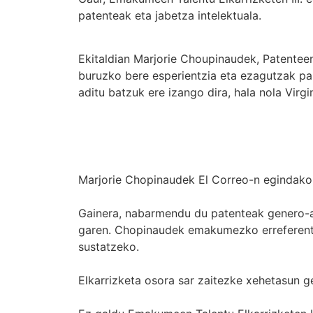
patenteak eta jabetza intelektuala.
Ekitaldian Marjorie Choupinaudek, Patentee
buruzko bere esperientzia eta ezagutzak par
aditu batzuk ere izango dira, hala nola Virg
Marjorie Chopinaudek El Correo-n egindako e
Gainera, nabarmendu du patenteak genero-a
garen. Chopinaudek emakumezko erreferentea
sustatzeko.
Elkarrizketa osora sar zaitezke xehetasun 