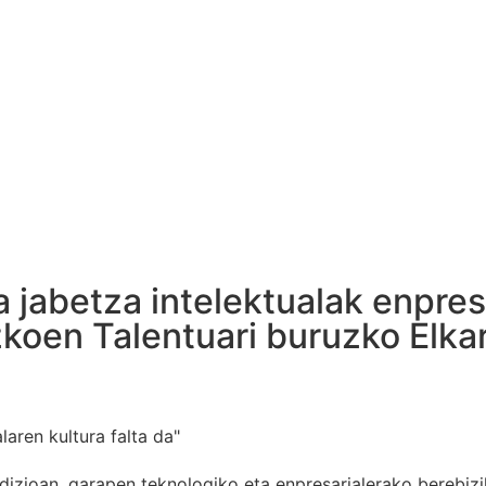
 jabetza intelektualak enpre
oen Talentuari buruzko Elkarri
laren kultura falta da"
edizioan, garapen teknologiko eta enpresarialerako berebizi