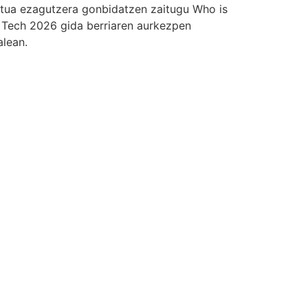
ntua ezagutzera gonbidatzen zaitugu Who is
Tech 2026 gida berriaren aurkezpen
alean.