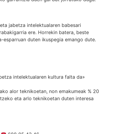
ta jabetza intelektualaren babesari
abakigarria ere. Horrekin batera, beste
resa-esparruan duten ikuspegia emango dute.
tza intelektualaren kultura falta da»
lako alor teknikoetan, non emakumeak % 20
zeko eta arlo teknikoetan duten interesa