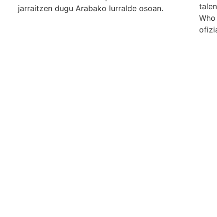
tale
jarraitzen dugu Arabako lurralde osoan.
Who 
ofizi