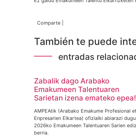
Ez galdu Emakumeen Talentu Elkarrizketen I
Comparte |
También te puede inte
entradas relaciona
Zabalik dago Arabako
Emakumeen Talentuaren
Sarietan izena emateko epea!
AMPEAtik (Arabako Emakume Profesional e
Enpresarien Elkartea) ofizialki abiarazi dugu
2026ko Emakumeen Talentuaren Sarien ediz
berria.