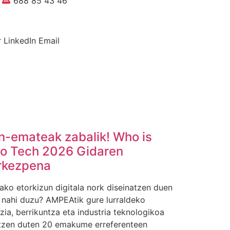
s
688 85 43 46
r
LinkedIn
Email
n-emateak zabalik! Who is
o Tech 2026 Gidaren
rkezpena
ako etorkizun digitala nork diseinatzen duen
n nahi duzu? AMPEAtik gure lurraldeko
zia, berrikuntza eta industria teknologikoa
tzen duten 20 emakume erreferenteen