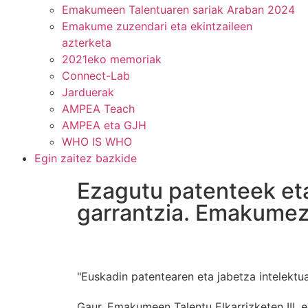
Emakumeen Talentuaren sariak Araban 2024
Emakume zuzendari eta ekintzaileen
azterketa
2021eko memoriak
Connect-Lab
Jarduerak
AMPEA Teach
AMPEA eta GJH
WHO IS WHO
Egin zaitez bazkide
Ezagutu patenteek eta
garrantzia. Emakumezk
"Euskadin patentearen eta jabetza intelektua
Gaur, Emakumeen Talentu Elkarrizketen III. 