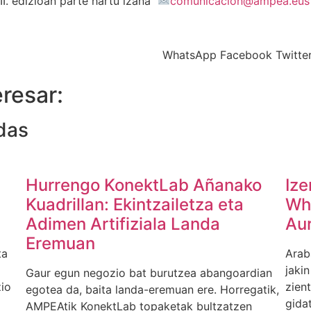
II. edizioan parte hartu izana
comunicacion@ampea.eu
WhatsApp
Facebook
Twitte
resar:
das
Hurrengo KonektLab Añanako
Ize
Kuadrillan: Ekintzailetza eta
Wh
Adimen Artifiziala Landa
Au
Eremuan
ta
Arab
jaki
Gaur egun negozio bat burutzea abangoardian
io
zient
egotea da, baita landa-eremuan ere. Horregatik,
gida
AMPEAtik KonektLab topaketak bultzatzen