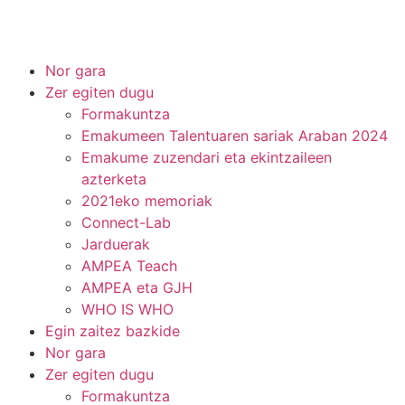
Nor gara
Zer egiten dugu
Formakuntza
Emakumeen Talentuaren sariak Araban 2024
Emakume zuzendari eta ekintzaileen
azterketa
2021eko memoriak
Connect-Lab
Jarduerak
AMPEA Teach
AMPEA eta GJH
WHO IS WHO
Egin zaitez bazkide
Nor gara
Zer egiten dugu
Formakuntza