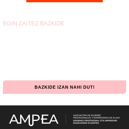
EGIN ZAITEZ BAZKIDE
Bat egin!
Oraindik lortzeke dago.
Elkarrekin urrunago iritsiko gara!
BAZKIDE IZAN NAHI DUT!