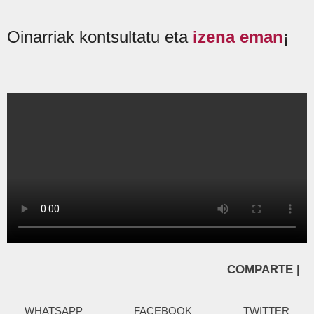
Oinarriak kontsultatu eta
izena eman
¡
COMPARTE |
WHATSAPP
FACEBOOK
TWITTER