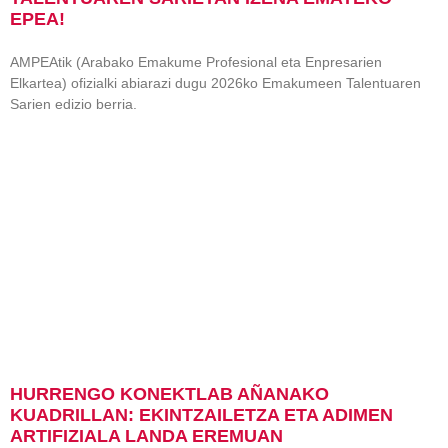
EPEA!
AMPEAtik (Arabako Emakume Profesional eta Enpresarien
Elkartea) ofizialki abiarazi dugu 2026ko Emakumeen Talentuaren
Sarien edizio berria.
HURRENGO KONEKTLAB AÑANAKO
KUADRILLAN: EKINTZAILETZA ETA ADIMEN
ARTIFIZIALA LANDA EREMUAN