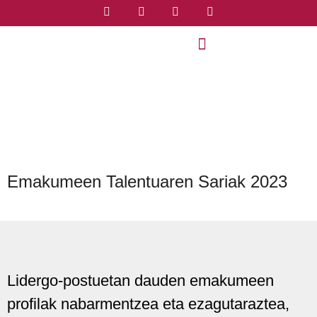
Emakumeen Talentuaren Sariak 2023
Lidergo-postuetan dauden emakumeen
profilak nabarmentzea eta ezagutaraztea,