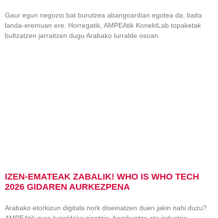
Gaur egun negozio bat burutzea abangoardian egotea da, baita
landa-eremuan ere. Horregatik, AMPEAtik KonektLab topaketak
bultzatzen jarraitzen dugu Arabako lurralde osoan.
IZEN-EMATEAK ZABALIK! WHO IS WHO TECH
2026 GIDAREN AURKEZPENA
Arabako etorkizun digitala nork diseinatzen duen jakin nahi duzu?
AMPEAtik gure lurraldeko zientzia, berrikuntza eta industria