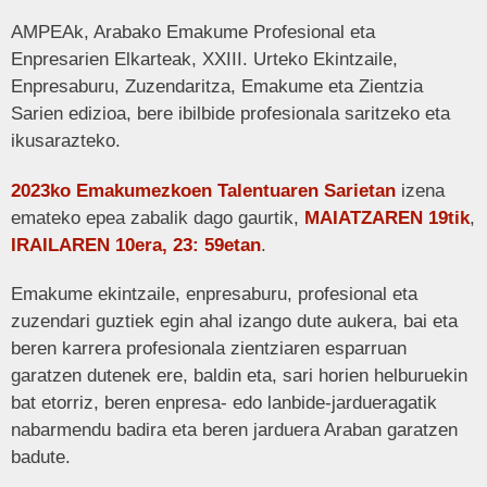
AMPEAk, Arabako Emakume Profesional eta
Enpresarien Elkarteak, XXIII. Urteko Ekintzaile,
Enpresaburu, Zuzendaritza, Emakume eta Zientzia
Sarien edizioa, bere ibilbide profesionala saritzeko eta
ikusarazteko.
2023ko Emakumezkoen Talentuaren Sarietan
izena
emateko epea zabalik dago gaurtik,
MAIATZAREN 19tik
,
IRAILAREN 10era, 23: 59etan
.
Emakume ekintzaile, enpresaburu, profesional eta
zuzendari guztiek egin ahal izango dute aukera, bai eta
beren karrera profesionala zientziaren esparruan
garatzen dutenek ere, baldin eta, sari horien helburuekin
bat etorriz, beren enpresa- edo lanbide-jardueragatik
nabarmendu badira eta beren jarduera Araban garatzen
badute.