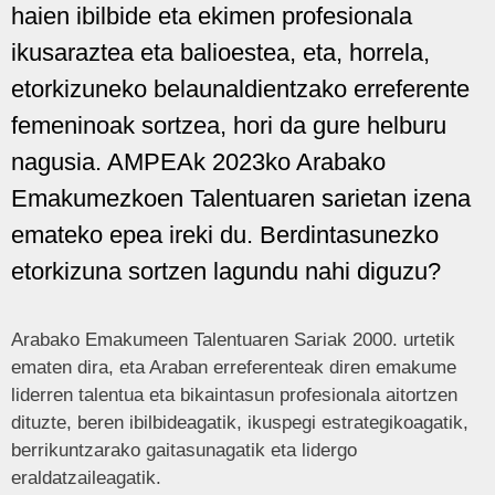
haien ibilbide eta ekimen profesionala
ikusaraztea eta balioestea, eta, horrela,
etorkizuneko belaunaldientzako erreferente
femeninoak sortzea, hori da gure helburu
nagusia. AMPEAk 2023ko Arabako
Emakumezkoen Talentuaren sarietan izena
emateko epea ireki du. Berdintasunezko
etorkizuna sortzen lagundu nahi diguzu?
Arabako Emakumeen Talentuaren Sariak 2000. urtetik
ematen dira, eta Araban erreferenteak diren emakume
liderren talentua eta bikaintasun profesionala aitortzen
dituzte, beren ibilbideagatik, ikuspegi estrategikoagatik,
berrikuntzarako gaitasunagatik eta lidergo
eraldatzaileagatik.