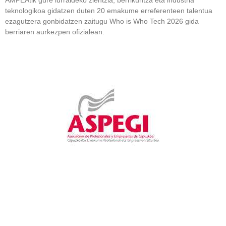
teknologikoa gidatzen duten 20 emakume erreferenteen talentua
ezagutzera gonbidatzen zaitugu Who is Who Tech 2026 gida
berriaren aurkezpen ofizialean.