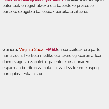
patenteak erregistratzeko eta babesteko prozesuei
buruzko ezagutza baliotsuak partekatu zituena.
Gainera,
Virginia Sáez
I+MED
en sortzaileak ere parte
hartu zuen. Ikerketa mediko eta teknologikoaren arloan
duen ezagutza zabaletik, patenteek osasunaren
esparruan berrikuntza nola bultza dezaketen ikuspegi
paregabea eskaini zuen.