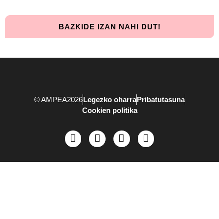
BAZKIDE IZAN NAHI DUT!
© AMPEA2026
Legezko oharra
Pribatutasuna
Cookien politika