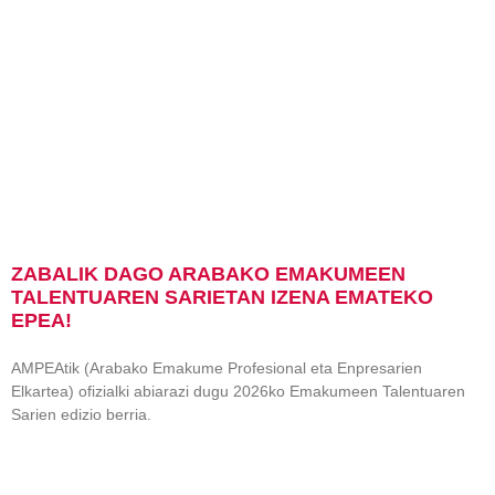
ZABALIK DAGO ARABAKO EMAKUMEEN
TALENTUAREN SARIETAN IZENA EMATEKO
EPEA!
AMPEAtik (Arabako Emakume Profesional eta Enpresarien
Elkartea) ofizialki abiarazi dugu 2026ko Emakumeen Talentuaren
Sarien edizio berria.