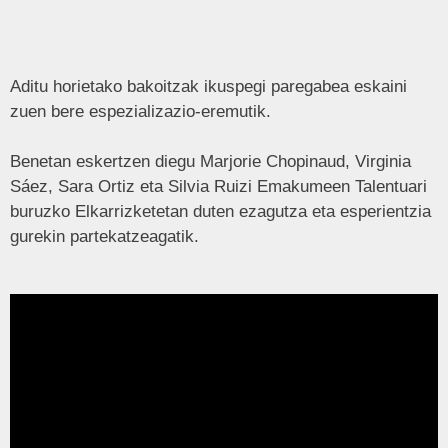
Aditu horietako bakoitzak ikuspegi paregabea eskaini
zuen bere espezializazio-eremutik.
Benetan eskertzen diegu Marjorie Chopinaud, Virginia
Sáez, Sara Ortiz eta Silvia Ruizi Emakumeen Talentuari
buruzko Elkarrizketetan duten ezagutza eta esperientzia
gurekin partekatzeagatik.