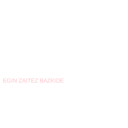
EGIN ZAITEZ BAZKIDE
Bat egin!
Oraindik lortzeke dago.
Elkarrekin urrunago iritsiko gara!