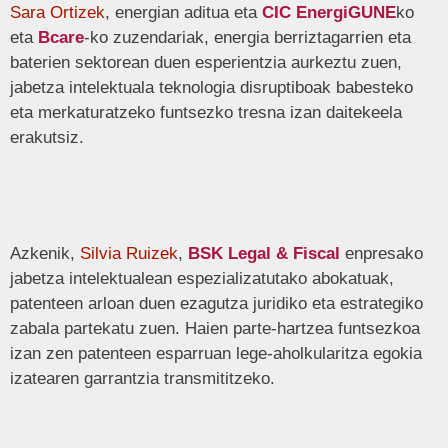
Sara Ortizek
, energian aditua eta
CIC EnergiGUNE
ko
eta
Bcare
-ko zuzendariak, energia berriztagarrien eta
baterien sektorean duen esperientzia aurkeztu zuen,
jabetza intelektuala teknologia disruptiboak babesteko
eta merkaturatzeko funtsezko tresna izan daitekeela
erakutsiz.
Azkenik,
Silvia Ruizek
,
BSK Legal & Fiscal
enpresako
jabetza intelektualean espezializatutako abokatuak,
patenteen arloan duen ezagutza juridiko eta estrategiko
zabala partekatu zuen. Haien parte-hartzea funtsezkoa
izan zen patenteen esparruan lege-aholkularitza egokia
izatearen garrantzia transmititzeko.