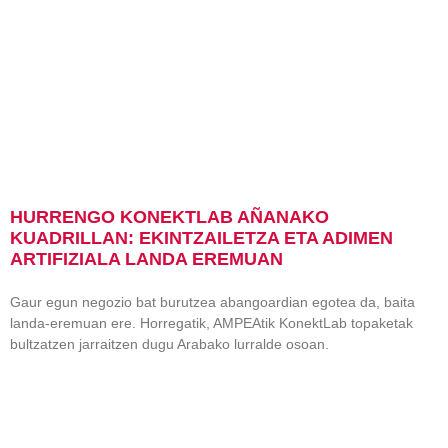
HURRENGO KONEKTLAB AÑANAKO
KUADRILLAN: EKINTZAILETZA ETA ADIMEN
ARTIFIZIALA LANDA EREMUAN
Gaur egun negozio bat burutzea abangoardian egotea da, baita
landa-eremuan ere. Horregatik, AMPEAtik KonektLab topaketak
bultzatzen jarraitzen dugu Arabako lurralde osoan.