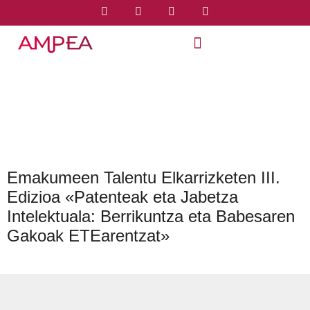
Emakumeen Talentu Elkarrizketen III.
Edizioa «Patenteak eta Jabetza
Intelektuala: Berrikuntza eta Babesaren
Gakoak ETEarentzat»