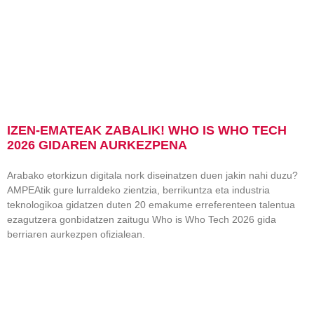
IZEN-EMATEAK ZABALIK! WHO IS WHO TECH
2026 GIDAREN AURKEZPENA
Arabako etorkizun digitala nork diseinatzen duen jakin nahi duzu?
AMPEAtik gure lurraldeko zientzia, berrikuntza eta industria
teknologikoa gidatzen duten 20 emakume erreferenteen talentua
ezagutzera gonbidatzen zaitugu Who is Who Tech 2026 gida
berriaren aurkezpen ofizialean.