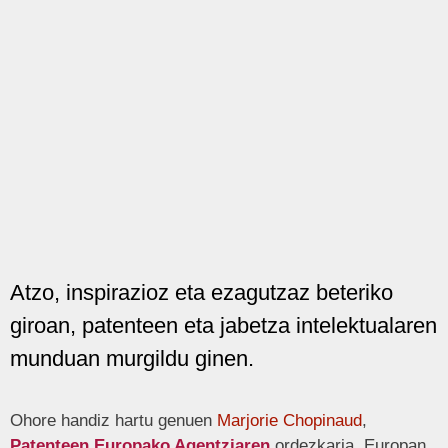
Atzo, inspirazioz eta ezagutzaz beteriko
giroan, patenteen eta jabetza intelektualaren
munduan murgildu ginen.
Ohore handiz hartu genuen
Marjorie Chopinaud
,
Patenteen Europako Agentziaren
ordezkaria, Europan