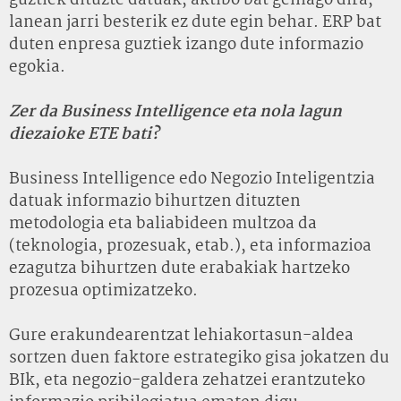
guztiek dituzte datuak, aktibo bat gehiago dira,
lanean jarri besterik ez dute egin behar. ERP bat
duten enpresa guztiek izango dute informazio
egokia.
Zer da Business Intelligence eta nola lagun
diezaioke ETE bati?
Business Intelligence edo Negozio Inteligentzia
datuak informazio bihurtzen dituzten
metodologia eta baliabideen multzoa da
(teknologia, prozesuak, etab.), eta informazioa
ezagutza bihurtzen dute erabakiak hartzeko
prozesua optimizatzeko.
Gure erakundearentzat lehiakortasun-aldea
sortzen duen faktore estrategiko gisa jokatzen du
BIk, eta negozio-galdera zehatzei erantzuteko