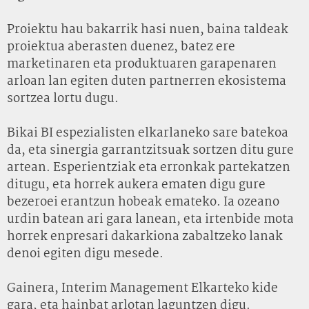
Proiektu hau bakarrik hasi nuen, baina taldeak
proiektua aberasten duenez, batez ere
marketinaren eta produktuaren garapenaren
arloan lan egiten duten partnerren ekosistema
sortzea lortu dugu.
Bikai BI espezialisten elkarlaneko sare batekoa
da, eta sinergia garrantzitsuak sortzen ditu gure
artean. Esperientziak eta erronkak partekatzen
ditugu, eta horrek aukera ematen digu gure
bezeroei erantzun hobeak emateko. Ia ozeano
urdin batean ari gara lanean, eta irtenbide mota
horrek enpresari dakarkiona zabaltzeko lanak
denoi egiten digu mesede.
Gainera, Interim Management Elkarteko kide
gara, eta hainbat arlotan laguntzen digu.