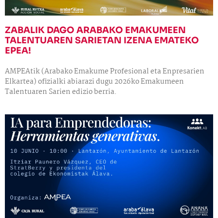
ZABALIK DAGO ARABAKO EMAKUMEEN
TALENTUAREN SARIETAN IZENA EMATEKO
EPEA!
AMPEAtik (Arabako Emakume Profesional eta Enpresarien
Elkartea) ofizialki abiarazi dugu 2026ko Emakumeen
Talentuaren Sarien edizio berria.