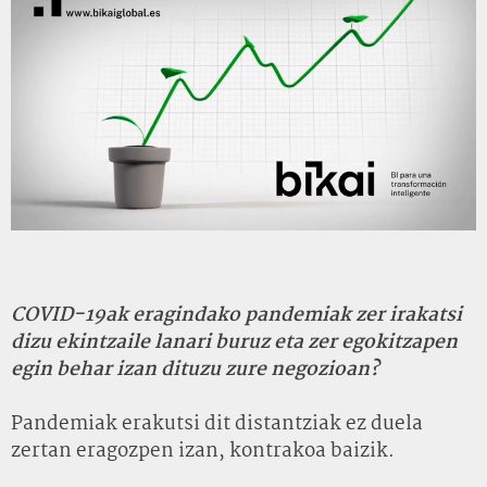
COVID-19ak eragindako pandemiak zer irakatsi
dizu ekintzaile lanari buruz eta zer egokitzapen
egin behar izan dituzu zure negozioan?
Pandemiak erakutsi dit distantziak ez duela
zertan eragozpen izan, kontrakoa baizik.