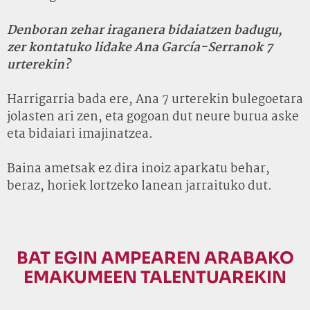
Denboran zehar iraganera bidaiatzen badugu,
zer kontatuko lidake Ana García-Serranok 7
urterekin?
Harrigarria bada ere, Ana 7 urterekin bulegoetara
jolasten ari zen, eta gogoan dut neure burua aske
eta bidaiari imajinatzea.
Baina ametsak ez dira inoiz aparkatu behar,
beraz, horiek lortzeko lanean jarraituko dut.
BAT EGIN AMPEAREN ARABAKO
EMAKUMEEN TALENTUAREKIN