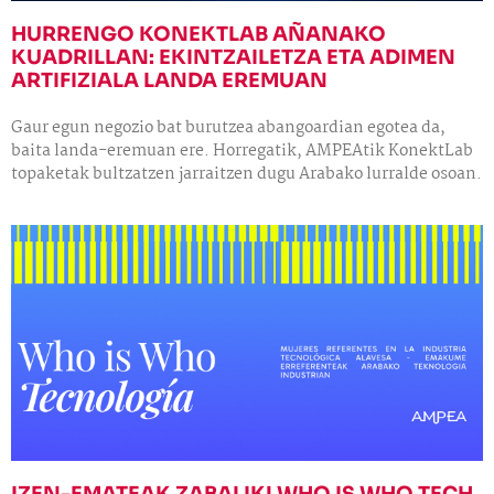
HURRENGO KONEKTLAB AÑANAKO
KUADRILLAN: EKINTZAILETZA ETA ADIMEN
ARTIFIZIALA LANDA EREMUAN
Gaur egun negozio bat burutzea abangoardian egotea da,
baita landa-eremuan ere. Horregatik, AMPEAtik KonektLab
topaketak bultzatzen jarraitzen dugu Arabako lurralde osoan.