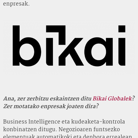
enpresak.
Ana, zer zerbitzu eskaintzen ditu
Bikai Globalek
?
Zer motatako enpresak joaten dira?
Business Intelligence eta kudeaketa-kontrola
konbinatzen ditugu. Negozioaren funtsezko
elementuak automatikoki eta denbora errealean