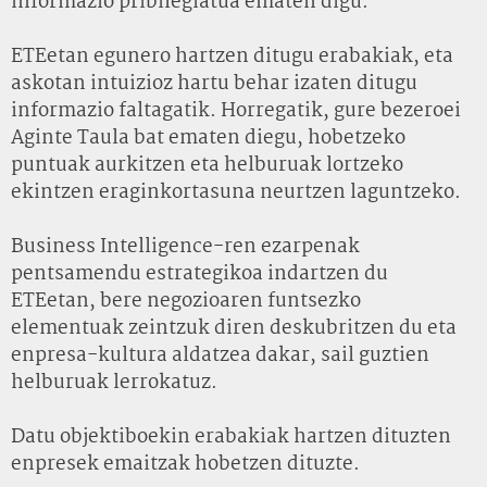
informazio pribilegiatua ematen digu.
ETEetan egunero hartzen ditugu erabakiak, eta
askotan intuizioz hartu behar izaten ditugu
informazio faltagatik. Horregatik, gure bezeroei
Aginte Taula bat ematen diegu, hobetzeko
puntuak aurkitzen eta helburuak lortzeko
ekintzen eraginkortasuna neurtzen laguntzeko.
Business Intelligence-ren ezarpenak
pentsamendu estrategikoa indartzen du
ETEetan, bere negozioaren funtsezko
elementuak zeintzuk diren deskubritzen du eta
enpresa-kultura aldatzea dakar, sail guztien
helburuak lerrokatuz.
Datu objektiboekin erabakiak hartzen dituzten
enpresek emaitzak hobetzen dituzte.