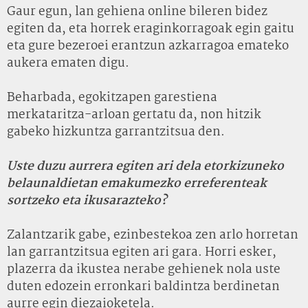
Gaur egun, lan gehiena online bileren bidez
egiten da, eta horrek eraginkorragoak egin gaitu
eta gure bezeroei erantzun azkarragoa emateko
aukera ematen digu.
Beharbada, egokitzapen garestiena
merkataritza-arloan gertatu da, non hitzik
gabeko hizkuntza garrantzitsua den.
Uste duzu aurrera egiten ari dela etorkizuneko
belaunaldietan emakumezko erreferenteak
sortzeko eta ikusarazteko?
Zalantzarik gabe, ezinbestekoa zen arlo horretan
lan garrantzitsua egiten ari gara. Horri esker,
plazerra da ikustea nerabe gehienek nola uste
duten edozein erronkari baldintza berdinetan
aurre egin diezaioketela.