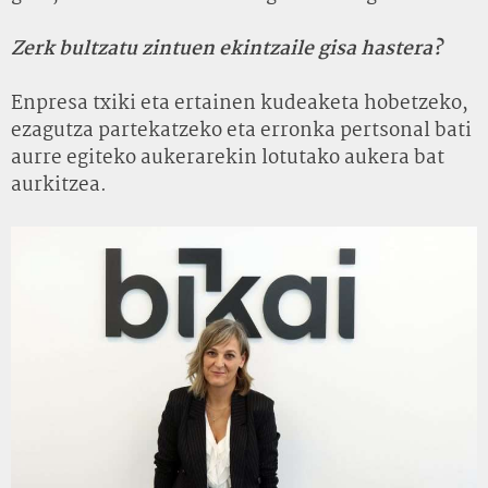
Zerk bultzatu zintuen ekintzaile gisa hastera?
Enpresa txiki eta ertainen kudeaketa hobetzeko,
ezagutza partekatzeko eta erronka pertsonal bati
aurre egiteko aukerarekin lotutako aukera bat
aurkitzea.