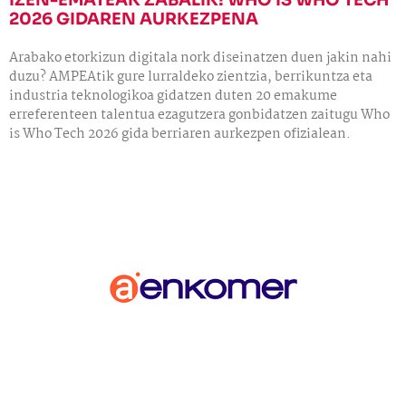
IZEN-EMATEAK ZABALIK! WHO IS WHO TECH
2026 GIDAREN AURKEZPENA
Arabako etorkizun digitala nork diseinatzen duen jakin nahi
duzu? AMPEAtik gure lurraldeko zientzia, berrikuntza eta
industria teknologikoa gidatzen duten 20 emakume
erreferenteen talentua ezagutzera gonbidatzen zaitugu Who
is Who Tech 2026 gida berriaren aurkezpen ofizialean.