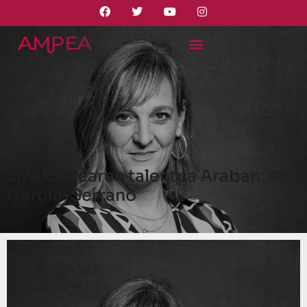
Emakumearen talentua Araban: Ana
García-Serrano