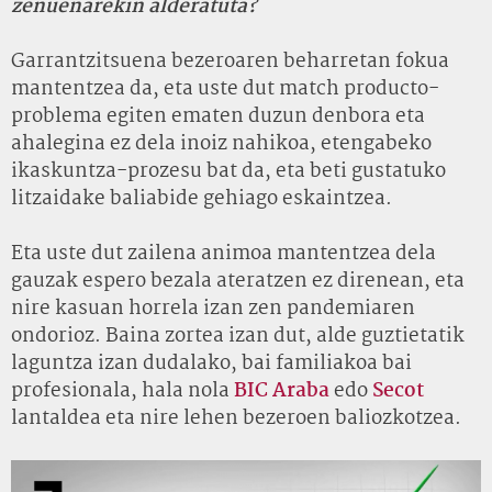
zenuenarekin alderatuta?
Garrantzitsuena bezeroaren beharretan fokua
mantentzea da, eta uste dut match producto-
problema egiten ematen duzun denbora eta
ahalegina ez dela inoiz nahikoa, etengabeko
ikaskuntza-prozesu bat da, eta beti gustatuko
litzaidake baliabide gehiago eskaintzea.
Eta uste dut zailena animoa mantentzea dela
gauzak espero bezala ateratzen ez direnean, eta
nire kasuan horrela izan zen pandemiaren
ondorioz. Baina zortea izan dut, alde guztietatik
laguntza izan dudalako, bai familiakoa bai
profesionala, hala nola
BIC Araba
edo
Secot
lantaldea eta nire lehen bezeroen baliozkotzea.