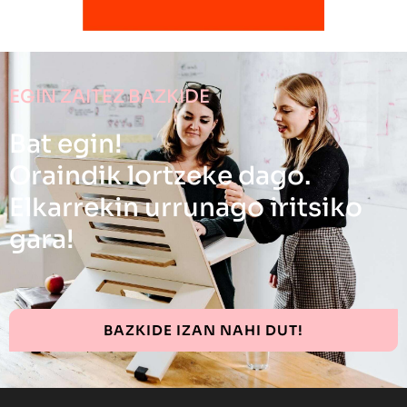
EGIN ZAITEZ BAZKIDE
Bat egin!
Oraindik lortzeke dago.
Elkarrekin urrunago iritsiko
gara!
BAZKIDE IZAN NAHI DUT!