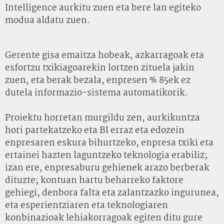
Intelligence aurkitu zuen eta bere lan egiteko
modua aldatu zuen.
Gerente gisa emaitza hobeak, azkarragoak eta
esfortzu txikiagoarekin lortzen zituela jakin
zuen, eta berak bezala, enpresen % 85ek ez
dutela informazio-sistema automatikorik.
Proiektu horretan murgildu zen, aurkikuntza
hori partekatzeko eta BI erraz eta edozein
enpresaren eskura bihurtzeko, enpresa txiki eta
ertainei hazten laguntzeko teknologia erabiliz;
izan ere, enpresaburu gehienek arazo berberak
dituzte; kontuan hartu beharreko faktore
gehiegi, denbora falta eta zalantzazko ingurunea,
eta esperientziaren eta teknologiaren
konbinazioak lehiakorragoak egiten ditu gure