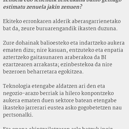
zenuela edo lehendik zeneukana baino gehiago
estimatu zenuela jakin zenuen?
Ekiteko erronkaren alderik aberasgarrienetako
bat da, zeure buruarengandik ikasten duzuna.
Zure dohainak balioesteko eta indartzeko aukera
ematen dizu; nire kasuan, entzuteko eta enpatia
aztertzeko gaitasunaren araberakoa da BI
ezartzearen arrakasta; ezinbestekoa da nire
bezeroen beharretara egokitzea.
Teknologia etengabe aldatzen ari den eta
negozio-arazo berriak ia hilero konpontzeko
aukera ematen duen sektore batean etengabe
ikasteko jarrerari eustea asko gogobetetzen nau
pertsonalki.