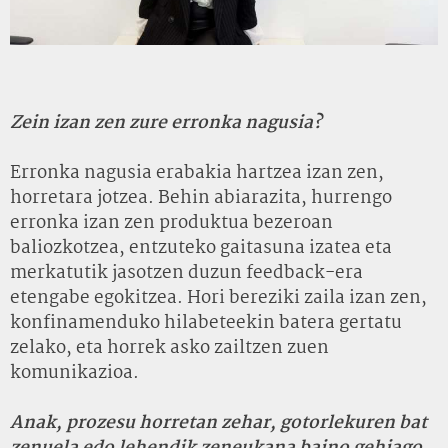
Zein izan zen zure erronka nagusia?
Erronka nagusia erabakia hartzea izan zen,
horretara jotzea. Behin abiarazita, hurrengo
erronka izan zen produktua bezeroan
baliozkotzea, entzuteko gaitasuna izatea eta
merkatutik jasotzen duzun feedback-era
etengabe egokitzea. Hori bereziki zaila izan zen,
konfinamenduko hilabeteekin batera gertatu
zelako, eta horrek asko zailtzen zuen
komunikazioa.
Anak, prozesu horretan zehar, gotorlekuren bat