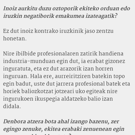
Inoiz aurkitu duzu oztoporik ekiteko orduan edo
iruzkin negatiborik emakumea izateagatik?
Ez dut inoiz kontrako iruzkinik jaso zentzu
honetan.
Nire ibilbide profesionalaren zatirik handiena
industria-munduan egin dut, ia erabat gizonez
inguratuta, eta ez dut arazorik izan horren
inguruan. Hala ere, aurreiritziren batekin topo
egin badut, uste dut jarrera profesional batek eta
horiek baliozkotzat jotzeari uko egiteak nire
ingurukoen ikuspegia aldatzeko balio izan
didala.
Denbora atzera bota ahal izango bazenu, zer
egingo zenuke, ekitea erabaki zenuenean egin