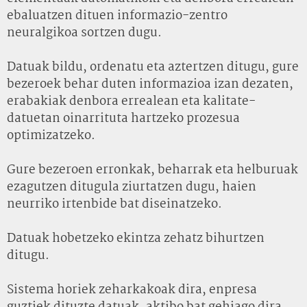
ebaluatzen dituen informazio-zentro
neuralgikoa sortzen dugu.
Datuak bildu, ordenatu eta aztertzen ditugu, gure
bezeroek behar duten informazioa izan dezaten,
erabakiak denbora errealean eta kalitate-
datuetan oinarrituta hartzeko prozesua
optimizatzeko.
Gure bezeroen erronkak, beharrak eta helburuak
ezagutzen ditugula ziurtatzen dugu, haien
neurriko irtenbide bat diseinatzeko.
Datuak hobetzeko ekintza zehatz bihurtzen
ditugu.
Sistema horiek zeharkakoak dira, enpresa