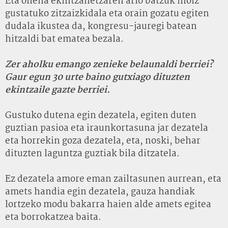
Eta onena ekintzailetzaren arlo batzuk inoiz
gustatuko zitzaizkidala eta orain gozatu egiten
dudala ikustea da, kongresu-jauregi batean
hitzaldi bat ematea bezala.
Zer aholku emango zenieke belaunaldi berriei?
Gaur egun 30 urte baino gutxiago dituzten
ekintzaile gazte berriei.
Gustuko dutena egin dezatela, egiten duten
guztian pasioa eta iraunkortasuna jar dezatela
eta horrekin goza dezatela, eta, noski, behar
dituzten laguntza guztiak bila ditzatela.
Ez dezatela amore eman zailtasunen aurrean, eta
amets handia egin dezatela, gauza handiak
lortzeko modu bakarra haien alde amets egitea
eta borrokatzea baita.