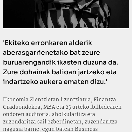
'Ekiteko erronkaren alderik
aberasgarrienetako bat zeure
buruarengandik ikasten duzuna da.
Zure dohainak balioan jartzeko eta
indartzeko aukera ematen dizu.'
Ekonomia Zientzietan lizentziatua, Finantza
Graduondokoa, MBA eta 25 urteko ibilbidearen
ondoren auditoria, aholkularitza eta
zuzendaritza sail ezberdinetan, zuzendaritza
nagusia barne, egun batean Business