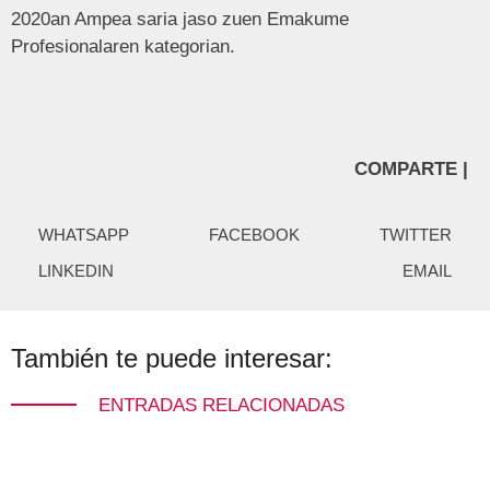
2020an Ampea saria jaso zuen Emakume
Profesionalaren kategorian.
COMPARTE |
WHATSAPP
FACEBOOK
TWITTER
LINKEDIN
EMAIL
También te puede interesar:
ENTRADAS RELACIONADAS