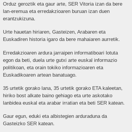
Orduz geroztik eta gaur arte, SER Vitoria izan da bere
lan-eremua eta erredakzioaren buruan izan duen
erantzukizuna.
Urte hauetan hiriaren, Gasteizen, Arabaren eta
Euskadiren historia igaro da bere mahaiaren aurretik.
Erredakzioaren ardura jarraipen informatiboari lotuta
egon da beti, duela urte gutxi arte euskal informazio
politikoan, eta orain tokiko informazioaren eta
Euskadikoaren artean banatuago.
35 urtetik gorako lana, 35 urtetik gorako ETA kaleetan,
hiriko bost alkate baino gehiago eta urte askotako
lanbidea euskal eta arabar irratian eta beti SER katean.
Gaur egun, eduki eta albistegien arduraduna da
Gasteizko SER katean.