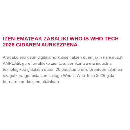
IZEN-EMATEAK ZABALIK! WHO IS WHO TECH
2026 GIDAREN AURKEZPENA
Arabako etorkizun digitala nork diseinatzen duen jakin nahi duzu?
AMPEAtik gure lurraldeko zientzia, berrikuntza eta industria
teknologikoa gidatzen duten 20 emakume erreferenteen talentua
ezagutzera gonbidatzen zaitugu Who is Who Tech 2026 gida
berriaren aurkezpen ofizialean.