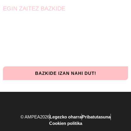
EGIN ZAITEZ BAZKIDE
Bat egin!
Oraindik lortzeke dago.
Elkarrekin urrunago iritsiko gara!
BAZKIDE IZAN NAHI DUT!
© AMPEA2026
Legezko oharra
Pribatutasuna
Cookien politika