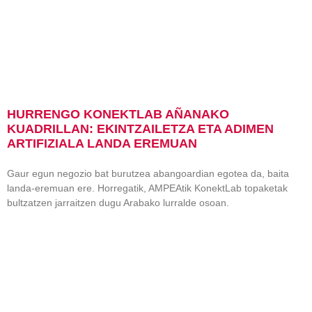
HURRENGO KONEKTLAB AÑANAKO
KUADRILLAN: EKINTZAILETZA ETA ADIMEN
ARTIFIZIALA LANDA EREMUAN
Gaur egun negozio bat burutzea abangoardian egotea da, baita
landa-eremuan ere. Horregatik, AMPEAtik KonektLab topaketak
bultzatzen jarraitzen dugu Arabako lurralde osoan.