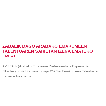
ZABALIK DAGO ARABAKO EMAKUMEEN
TALENTUAREN SARIETAN IZENA EMATEKO
EPEA!
AMPEAtik (Arabako Emakume Profesional eta Enpresarien
Elkartea) ofizialki abiarazi dugu 2026ko Emakumeen Talentuaren
Sarien edizio berria.