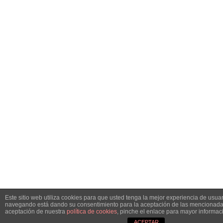
Este sitio web utiliza cookies para que usted tenga la mejor experiencia de usuar
navegando está dando su consentimiento para la aceptación de las mencionadas
aceptación de nuestra
política de cookies
, pinche el enlace para mayor informac
ACEPTAR