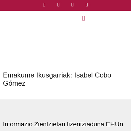
Emakume Ikusgarriak: Isabel Cobo
Gómez
Informazio Zientzietan lizentziaduna EHUn.