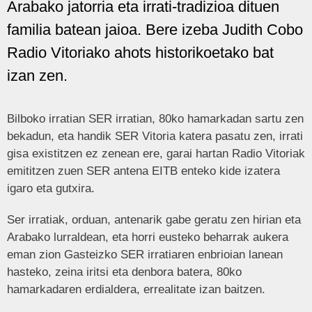
Arabako jatorria eta irrati-tradizioa dituen
familia batean jaioa. Bere izeba Judith Cobo
Radio Vitoriako ahots historikoetako bat
izan zen.
Bilboko irratian SER irratian, 80ko hamarkadan sartu zen
bekadun, eta handik SER Vitoria katera pasatu zen, irrati
gisa existitzen ez zenean ere, garai hartan Radio Vitoriak
emititzen zuen SER antena EITB enteko kide izatera
igaro eta gutxira.
Ser irratiak, orduan, antenarik gabe geratu zen hirian eta
Arabako lurraldean, eta horri eusteko beharrak aukera
eman zion Gasteizko SER irratiaren enbrioian lanean
hasteko, zeina iritsi eta denbora batera, 80ko
hamarkadaren erdialdera, errealitate izan baitzen.