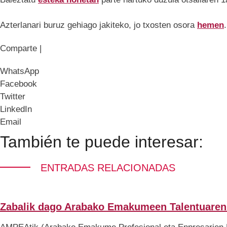
Azterlanari buruz gehiago jakiteko, jo txosten osora
hemen
.
Comparte |
WhatsApp
Facebook
Twitter
LinkedIn
Email
También te puede interesar:
ENTRADAS RELACIONADAS
Zabalik dago Arabako Emakumeen Talentuaren 