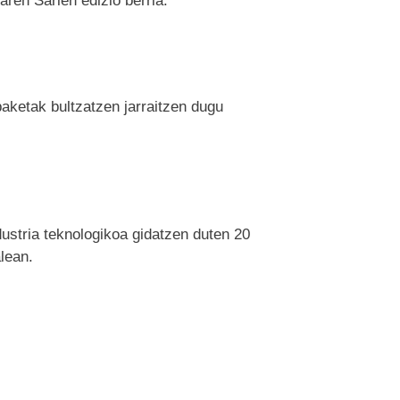
en Sarien edizio berria.
aketak bultzatzen jarraitzen dugu
dustria teknologikoa gidatzen duten 20
lean.