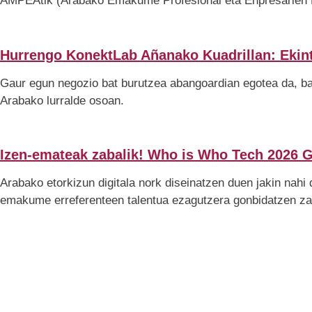
AMPEAtik (Arabako Emakume Profesional eta Enpresarien Elk
Hurrengo KonektLab Añanako Kuadrillan: Ekint
Gaur egun negozio bat burutzea abangoardian egotea da, ba
Arabako lurralde osoan.
Izen-emateak zabalik! Who is Who Tech 2026 
Arabako etorkizun digitala nork diseinatzen duen jakin nahi
emakume erreferenteen talentua ezagutzera gonbidatzen zai