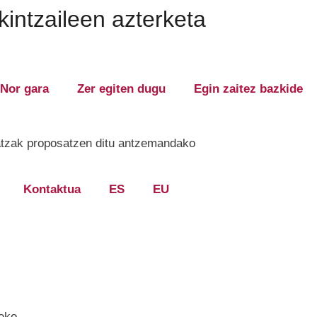
intzaileen azterketa
Nor gara
Zer egiten dugu
Egin zaitez bazkide
ehatzak proposatzen ditu antzemandako
Kontaktua
ES
EU
eko.