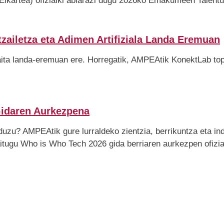
artea) ofizialki abiarazi dugu 2026ko Emakumeen Talentuar
zailetza eta Adimen Artifiziala Landa Eremuan
ita landa-eremuan ere. Horregatik, AMPEAtik KonektLab top
Gidaren Aurkezpena
 duzu? AMPEAtik gure lurraldeko zientzia, berrikuntza eta in
tugu Who is Who Tech 2026 gida berriaren aurkezpen ofizia