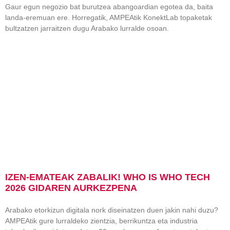
Gaur egun negozio bat burutzea abangoardian egotea da, baita
landa-eremuan ere. Horregatik, AMPEAtik KonektLab topaketak
bultzatzen jarraitzen dugu Arabako lurralde osoan.
IZEN-EMATEAK ZABALIK! WHO IS WHO TECH
2026 GIDAREN AURKEZPENA
Arabako etorkizun digitala nork diseinatzen duen jakin nahi duzu?
AMPEAtik gure lurraldeko zientzia, berrikuntza eta industria