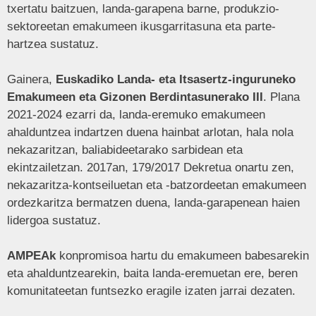
txertatu baitzuen, landa-garapena barne, produkzio-
sektoreetan emakumeen ikusgarritasuna eta parte-
hartzea sustatuz.
Gainera,
Euskadiko Landa- eta Itsasertz-inguruneko
Emakumeen eta Gizonen Berdintasunerako III
. Plana
2021-2024 ezarri da, landa-eremuko emakumeen
ahalduntzea indartzen duena hainbat arlotan, hala nola
nekazaritzan, baliabideetarako sarbidean eta
ekintzailetzan. 2017an, 179/2017 Dekretua onartu zen,
nekazaritza-kontseiluetan eta -batzordeetan emakumeen
ordezkaritza bermatzen duena, landa-garapenean haien
lidergoa sustatuz.
AMPEAk
konpromisoa hartu du emakumeen babesarekin
eta ahalduntzearekin, baita landa-eremuetan ere, beren
komunitateetan funtsezko eragile izaten jarrai dezaten.