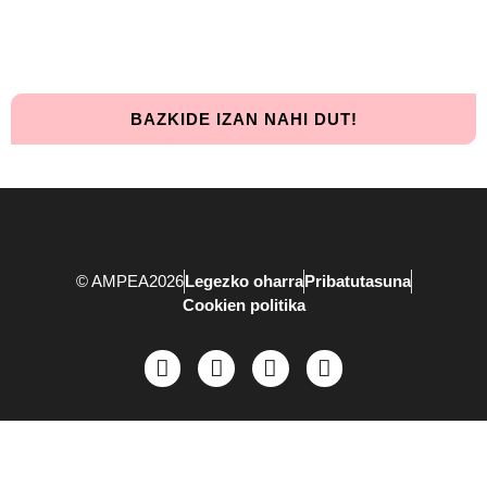
Elkarrekin urrunago iritsiko gara!
BAZKIDE IZAN NAHI DUT!
© AMPEA2026
Legezko oharra
Pribatutasuna
Cookien politika