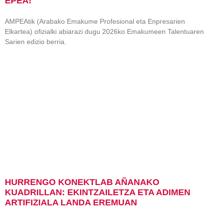
EPEA!
AMPEAtik (Arabako Emakume Profesional eta Enpresarien
Elkartea) ofizialki abiarazi dugu 2026ko Emakumeen Talentuaren
Sarien edizio berria.
HURRENGO KONEKTLAB AÑANAKO
KUADRILLAN: EKINTZAILETZA ETA ADIMEN
ARTIFIZIALA LANDA EREMUAN