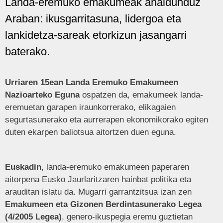
Landa-eremuko emakumeak ahaldunduz
Araban: ikusgarritasuna, lidergoa eta
lankidetza-sareak etorkizun jasangarri
baterako.
Urriaren 15ean Landa Eremuko Emakumeen
Nazioarteko Eguna
ospatzen da, emakumeek landa-
eremuetan garapen iraunkorrerako, elikagaien
segurtasunerako eta aurrerapen ekonomikorako egiten
duten ekarpen baliotsua aitortzen duen eguna.
Euskadin
, landa-eremuko emakumeen paperaren
aitorpena Eusko Jaurlaritzaren hainbat politika eta
arauditan islatu da. Mugarri garrantzitsua izan zen
Emakumeen eta Gizonen Berdintasunerako Legea
(4/2005 Legea)
, genero-ikuspegia eremu guztietan