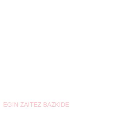
EGIN ZAITEZ BAZKIDE
Bat egin!
Oraindik lortzeke dago.