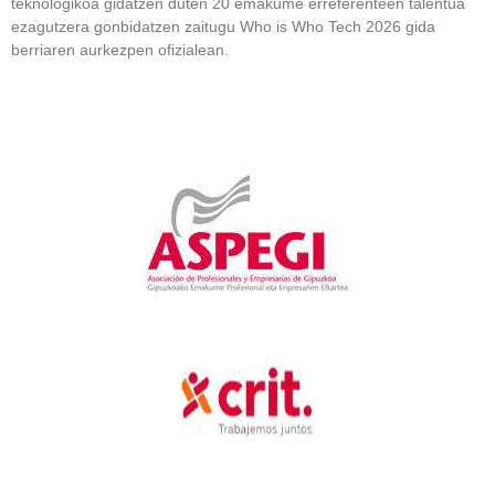
teknologikoa gidatzen duten 20 emakume erreferenteen talentua
ezagutzera gonbidatzen zaitugu Who is Who Tech 2026 gida
berriaren aurkezpen ofizialean.