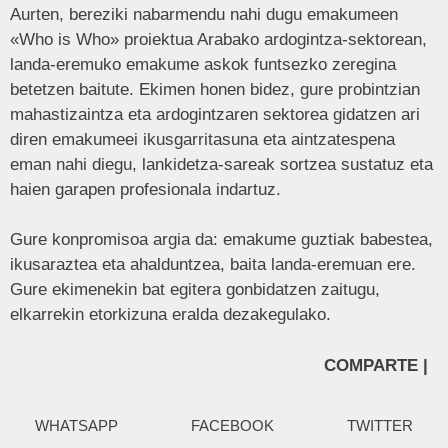
Aurten, bereziki nabarmendu nahi dugu emakumeen
«Who is Who» proiektua Arabako ardogintza-sektorean,
landa-eremuko emakume askok funtsezko zeregina
betetzen baitute. Ekimen honen bidez, gure probintzian
mahastizaintza eta ardogintzaren sektorea gidatzen ari
diren emakumeei ikusgarritasuna eta aintzatespena
eman nahi diegu, lankidetza-sareak sortzea sustatuz eta
haien garapen profesionala indartuz.
Gure konpromisoa argia da: emakume guztiak babestea,
ikusaraztea eta ahalduntzea, baita landa-eremuan ere.
Gure ekimenekin bat egitera gonbidatzen zaitugu,
elkarrekin etorkizuna eralda dezakegulako.
COMPARTE |
WHATSAPP
FACEBOOK
TWITTER