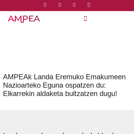
AMPEAk Landa Eremuko Emakumeen
Nazioarteko Eguna ospatzen du:
Elkarrekin aldaketa bultzatzen dugu!