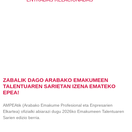
ZABALIK DAGO ARABAKO EMAKUMEEN
TALENTUAREN SARIETAN IZENA EMATEKO
EPEA!
AMPEAtik (Arabako Emakume Profesional eta Enpresarien
Elkartea) ofizialki abiarazi dugu 2026ko Emakumeen Talentuaren
Sarien edizio berria.