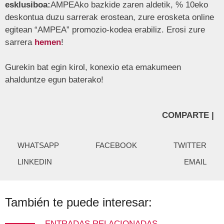
esklusiboa:
AMPEAko bazkide zaren aldetik, % 10eko
deskontua duzu sarrerak erostean, zure erosketa online
egitean “AMPEA” promozio-kodea erabiliz. Erosi zure
sarrera
hemen
!
Gurekin bat egin kirol, konexio eta emakumeen
ahalduntze egun baterako!
COMPARTE |
WHATSAPP
FACEBOOK
TWITTER
LINKEDIN
EMAIL
También te puede interesar:
ENTRADAS RELACIONADAS