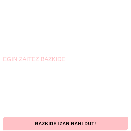
EGIN ZAITEZ BAZKIDE
Bat egin!
Oraindik lortzeke dago.
Elkarrekin urrunago iritsiko gara!
BAZKIDE IZAN NAHI DUT!