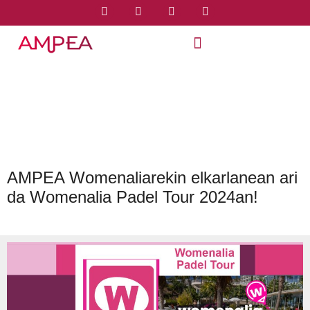
AMPEA Womenaliarekin elkarlanean ari
da Womenalia Padel Tour 2024an!