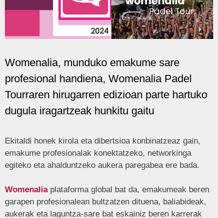
Womenalia, munduko emakume sare
profesional handiena, Womenalia Padel
Tourraren hirugarren edizioan parte hartuko
dugula iragartzeak hunkitu gaitu
Ekitaldi honek kirola eta dibertsioa konbinatzeaz gain,
emakume profesionalak konektatzeko, networkinga
egiteko eta ahalduntzeko aukera paregabea ere bada.
Womenalia
plataforma global bat da, emakumeak beren
garapen profesionalean bultzatzen dituena, baliabideak,
aukerak eta laguntza-sare bat eskainiz beren karrerak