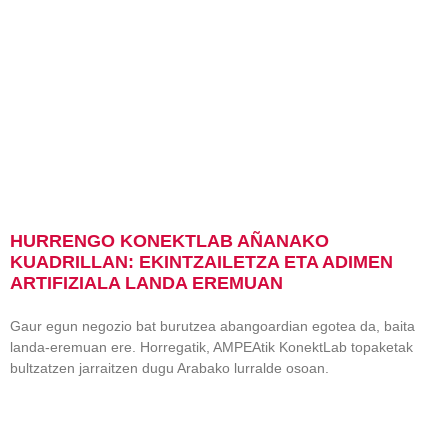
HURRENGO KONEKTLAB AÑANAKO
KUADRILLAN: EKINTZAILETZA ETA ADIMEN
ARTIFIZIALA LANDA EREMUAN
Gaur egun negozio bat burutzea abangoardian egotea da, baita
landa-eremuan ere. Horregatik, AMPEAtik KonektLab topaketak
bultzatzen jarraitzen dugu Arabako lurralde osoan.