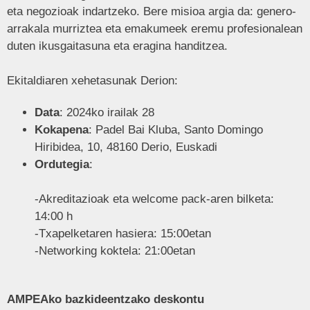
eta negozioak indartzeko. Bere misioa argia da: genero-
arrakala murriztea eta emakumeek eremu profesionalean
duten ikusgaitasuna eta eragina handitzea.
Ekitaldiaren xehetasunak Derion:
Data
: 2024ko irailak 28
Kokapena
: Padel Bai Kluba, Santo Domingo
Hiribidea, 10, 48160 Derio, Euskadi
Ordutegia
:
-Akreditazioak eta welcome pack-aren bilketa:
14:00 h
-Txapelketaren hasiera: 15:00etan
-Networking koktela: 21:00etan
AMPEAko bazkideentzako deskontu