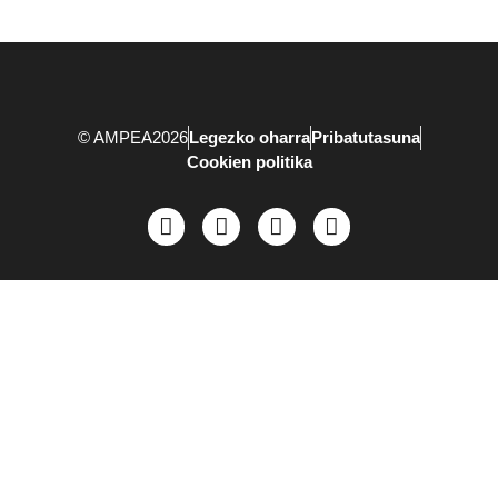
© AMPEA2026
Legezko oharra
Pribatutasuna
Cookien politika