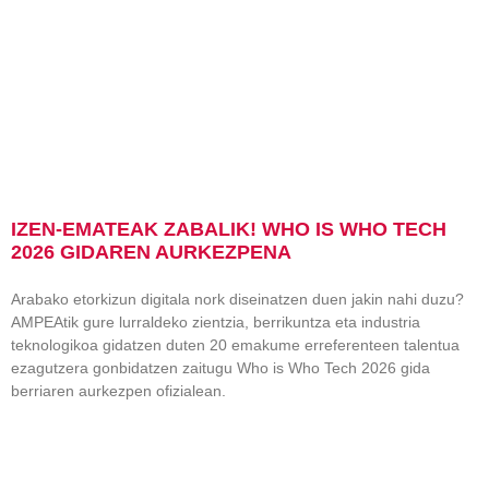
IZEN-EMATEAK ZABALIK! WHO IS WHO TECH
2026 GIDAREN AURKEZPENA
Arabako etorkizun digitala nork diseinatzen duen jakin nahi duzu?
AMPEAtik gure lurraldeko zientzia, berrikuntza eta industria
teknologikoa gidatzen duten 20 emakume erreferenteen talentua
ezagutzera gonbidatzen zaitugu Who is Who Tech 2026 gida
berriaren aurkezpen ofizialean.