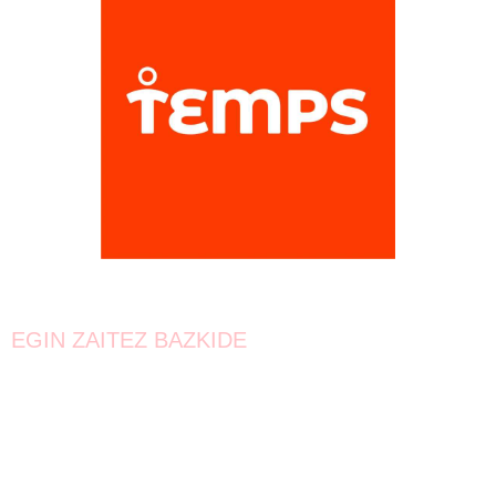
EGIN ZAITEZ BAZKIDE
Bat egin!
Oraindik lortzeke dago.
Elkarrekin urrunago iritsiko gara!