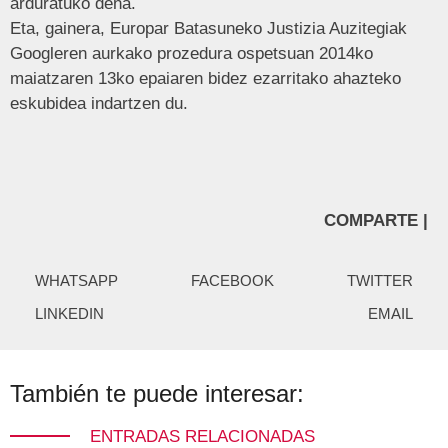
arduratuko dena.
Eta, gainera, Europar Batasuneko Justizia Auzitegiak
Googleren aurkako prozedura ospetsuan 2014ko
maiatzaren 13ko epaiaren bidez ezarritako ahazteko
eskubidea indartzen du.
COMPARTE |
WHATSAPP
FACEBOOK
TWITTER
LINKEDIN
EMAIL
También te puede interesar:
ENTRADAS RELACIONADAS