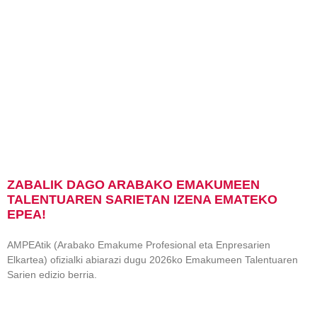
ZABALIK DAGO ARABAKO EMAKUMEEN
TALENTUAREN SARIETAN IZENA EMATEKO
EPEA!
AMPEAtik (Arabako Emakume Profesional eta Enpresarien
Elkartea) ofizialki abiarazi dugu 2026ko Emakumeen Talentuaren
Sarien edizio berria.