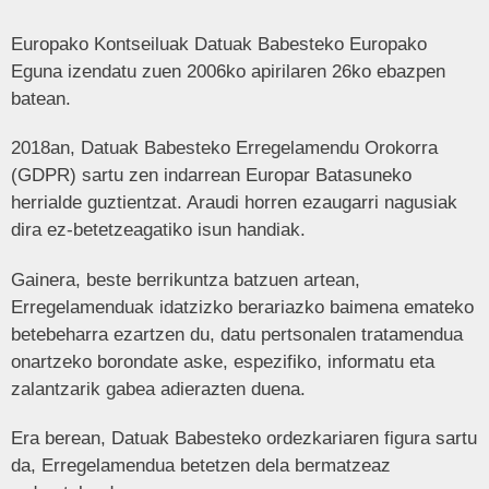
Europako Kontseiluak Datuak Babesteko Europako
Eguna izendatu zuen 2006ko apirilaren 26ko ebazpen
batean.
2018an, Datuak Babesteko Erregelamendu Orokorra
(GDPR) sartu zen indarrean Europar Batasuneko
herrialde guztientzat. Araudi horren ezaugarri nagusiak
dira ez-betetzeagatiko isun handiak.
Gainera, beste berrikuntza batzuen artean,
Erregelamenduak idatzizko berariazko baimena emateko
betebeharra ezartzen du, datu pertsonalen tratamendua
onartzeko borondate aske, espezifiko, informatu eta
zalantzarik gabea adierazten duena.
Era berean, Datuak Babesteko ordezkariaren figura sartu
da, Erregelamendua betetzen dela bermatzeaz