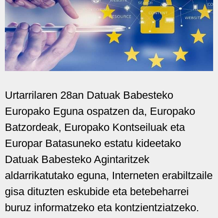
Urtarrilaren 28an Datuak Babesteko
Europako Eguna ospatzen da, Europako
Batzordeak, Europako Kontseiluak eta
Europar Batasuneko estatu kideetako
Datuak Babesteko Agintaritzek
aldarrikatutako eguna, Interneten erabiltzaile
gisa dituzten eskubide eta betebeharrei
buruz informatzeko eta kontzientziatzeko.