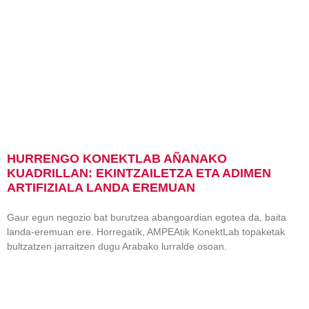
HURRENGO KONEKTLAB AÑANAKO
KUADRILLAN: EKINTZAILETZA ETA ADIMEN
ARTIFIZIALA LANDA EREMUAN
Gaur egun negozio bat burutzea abangoardian egotea da, baita
landa-eremuan ere. Horregatik, AMPEAtik KonektLab topaketak
bultzatzen jarraitzen dugu Arabako lurralde osoan.