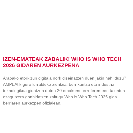
IZEN-EMATEAK ZABALIK! WHO IS WHO TECH
2026 GIDAREN AURKEZPENA
Arabako etorkizun digitala nork diseinatzen duen jakin nahi duzu?
AMPEAtik gure lurraldeko zientzia, berrikuntza eta industria
teknologikoa gidatzen duten 20 emakume erreferenteen talentua
ezagutzera gonbidatzen zaitugu Who is Who Tech 2026 gida
berriaren aurkezpen ofizialean.