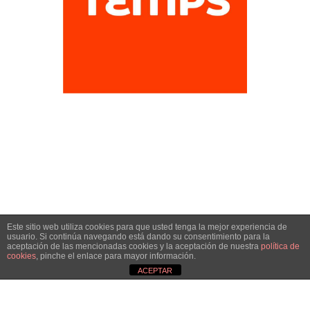
Este sitio web utiliza cookies para que usted tenga la mejor experiencia de
HAZTE SOCIA
usuario. Si continúa navegando está dando su consentimiento para la
aceptación de las mencionadas cookies y la aceptación de nuestra
política de
cookies
, pinche el enlace para mayor información.
¡Únete!
ACEPTAR
Aún queda por conseguir.