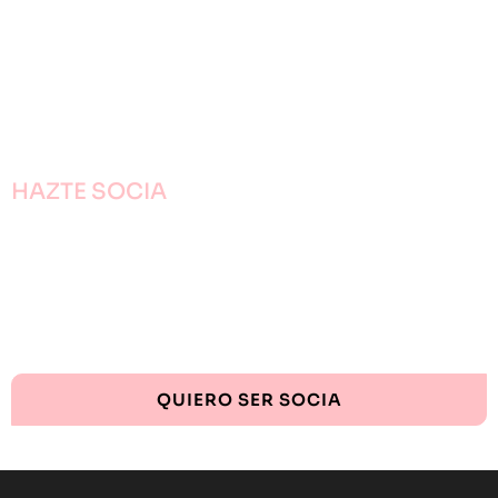
HAZTE SOCIA
¡Únete!
Aún queda por conseguir.
¡Juntas llegaremos más lejos!
QUIERO SER SOCIA