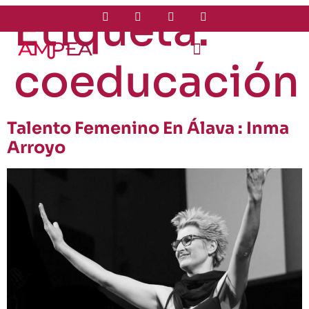
Etiqueta:
coeducación
Talento Femenino En Álava : Inma
Arroyo