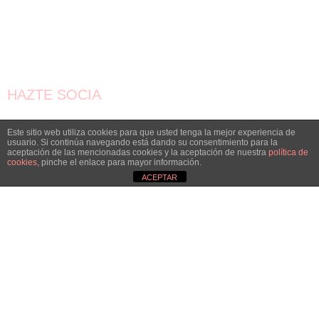
HAZTE SOCIA
¡Únete!
Este sitio web utiliza cookies para que usted tenga la mejor experiencia de
usuario. Si continúa navegando está dando su consentimiento para la
Aún queda por conseguir.
aceptación de las mencionadas cookies y la aceptación de nuestra
política de
cookies
, pinche el enlace para mayor información.
¡Juntas llegaremos más lejos!
ACEPTAR
QUIERO SER SOCIA