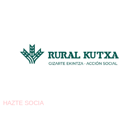
HAZTE SOCIA
¡Únete!
Aún queda por conseguir.