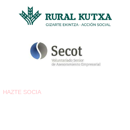
HAZTE SOCIA
¡Únete!
Aún queda por conseguir.
¡Juntas llegaremos más lejos!