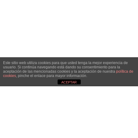
HAZTE SOCIA
Este sitio web utiliza cookies para que usted tenga la mejor experiencia de
usuario. Si continúa navegando está dando su consentimiento para la
aceptación de las mencionadas cookies y la aceptación de nuestra
política de
¡Únete!
cookies
, pinche el enlace para mayor información.
ACEPTAR
Aún queda por conseguir.
¡Juntas llegaremos más lejos!
QUIERO SER SOCIA